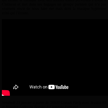
Clermont et met dans ses bagages un groupe parisien qui n’a pas
vraiment envie de nous faire rire mais dont la musique hypnotise
celui qui l’écoute.
Vendredi 23 janvier à partir de 20h30 Gonzaï Party avec Jessica 93
et Niandra Lades au Baraka à Clemront-Ferrand.