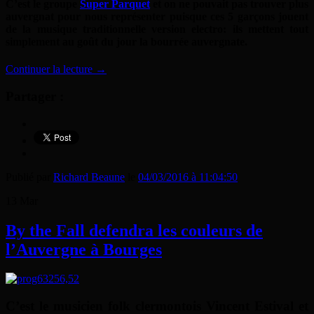
C’est le groupe
Super Parquet
et on ne pouvait pas trouver plus
auvergnat pour nous représenter puisque ces 5 garçons jouent
de la musique traditionnelle version electro: ils mettent tout
simplement au goût du jour la bourrée auvergnate.
Continuer la lecture
→
Partager :
Publié par
Richard Beaune
le
04/03/2016 à 11:04:50
13
Mar
By the Fall defendra les couleurs de
l’Auvergne à Bourges
C’est le musicien folk clermontois
Vincent Estival et