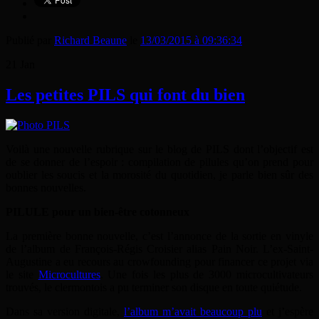
Publié par
Richard Beaune
le
13/03/2015 à 09:36:34
21
Jan
Les petites PILS qui font du bien
Voilà une nouvelle rubrique sur le blog de PILS dont l’objectif est
de se donner de l’espoir : compilation de pilules qu’on prend pour
oublier les soucis et la morosité du quotidien, je parle bien sûr des
bonnes nouvelles.
PILULE pour un bien-être cotonneux
La première bonne nouvelle, c’est l’annonce de la sortie en vinyle
de l’album de François-Régis Croisier alias Pain Noir. L’ex-Saint-
Augustine a eu recours au crowfounding pour financer ce projet via
le site
Microcultures
. Une fois les plus de 3000 microcultivateurs
trouvés, le clermontois a pu terminer son disque en toute quiétude.
Dans sa version digitale,
l’album m’avait beaucoup plu
et j’espère