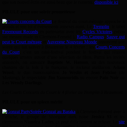
que son nouvel écrin est aussi beau que le contenu,
disponible ici
.
PILULE pour une soirée prometteuse
Le festival du court-métrage approche à
grands et son lot d’évènements annexes aussi. Le
Tremplin
, le label
Freemount Records
en partenariat avec les
Cycles Victoires
(vélos
sur mesure made in Clermont-Ferrand ),
Radio Campus
,
Sauve qui
peut le Court métrage
et
Auvergne Nouveau Monde
annoncent une
soirée qui fait saliver à Beaumont le 4 février : les
Courts Concerts
du Court
, c’est un mini-festival pendant le festival qui réunira
quelques artistes autour d’une sélection de films. Parmi les invités
annoncés, on annonce
Baptiste W. Hamon
, un des nouveaux
chantres de la folk à la française, le rockeur aurillacois
Adam
Wood
, le duo franco-suédois
Jo Wedin et Jean Felzine
(de
Mustang), le respectable
Jim Yamouridis
ou encore
Pain Noir
ou
Les Wendy Darlings
.
Les Courts Concerts du Court le 4 février au Tremplin à Beaumont.
PILULE pour un spleen mérité
Soirée Gonzaï au Baraka
à Clemront-Ferrand avec à
l’affiche, le groupe de Shoegaze dark noise
Jessica 93
et les
clermontois
Niandra Lades
, ça peut difficilement se refuser. Le
site
qui écoute la musique avec des oreilles toutes perverties s’invite à