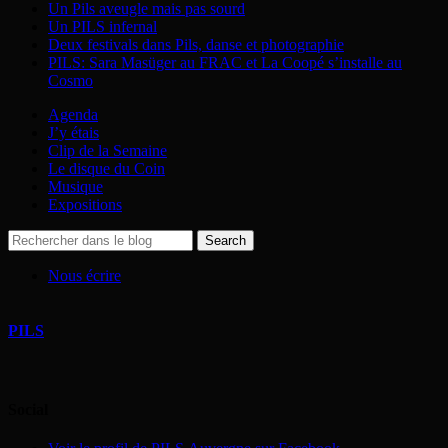
Un Pils aveugle mais pas sourd
Un PILS infernal
Deux festivals dans Pils, danse et photographie
PILS: Sara Masüger au FRAC et La Coopé s’installe au
Cosmo
Agenda
J’y étais
Clip de la Semaine
Le disque du Coin
Musique
Expositions
Nous écrire
PILS
Social