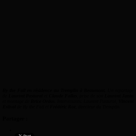
By the Fall en résidence au Tremplin à Beaumont,
Un reportage
de
Laurent Pastural
et
Claude Fallas
, prise de son
Laurent Janin
et montage de
Brice Ordas
. Intervenants: Laurent Pastural,
Vincent
Estival
de By the Fall et
Frédéric Roz
, directeur du Tremplin.
Partager :