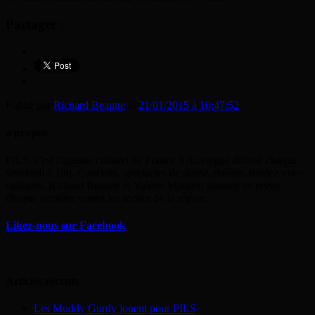
Partager :
Publié par
Richard Beaune
le
21/01/2015 à 10:47:52
a propos
PILS, c'est l'agenda culturel de France 3 Auvergne diffusé chaque
vendredi à 19h. Concerts, spectacles de danse, théâtre, rendez-vous
culturels, Richard Beaune et Valérie Mathieu passent en revue
chaque semaine toutes les sorties de la région.
Likez-nous sur Facebook
Articles récents
Les Muddy Gurdy jouent pour PILS