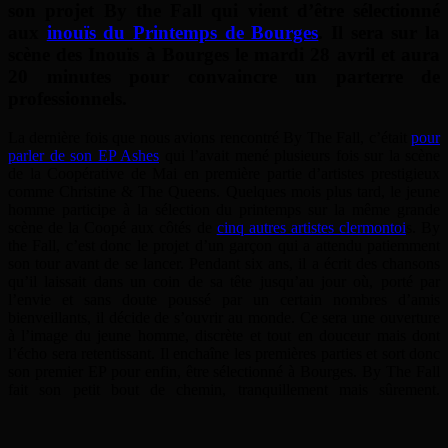
son projet By the Fall qui vient d’être sélectionné
aux
inouïs du Printemps de Bourges
. Il sera sur la
scène des Inouïs à Bourges le mardi 28 avril et aura
20 minutes pour convaincre un parterre de
professionnels.
La dernière fois que nous avions rencontré By The Fall, c’était
pour
parler de son EP Ashes
qui l’avait mené plusieurs fois sur la scène
de la Coopérative de Mai en première partie d’artistes prestigieux
comme Christine & The Queens. Quelques mois plus tard, le jeune
homme participe à la sélection du printemps sur la même grande
scène de la Coopé aux côtés de
cinq autres artistes clermontoi
s. By
the Fall, c’est donc le projet d’un garçon qui a attendu patiemment
son tour avant de se lancer. Pendant six ans, il a écrit des chansons
qu’il laissait dans un coin de sa tête jusqu’au jour où, porté par
l’envie et sans doute poussé par un certain nombres d’amis
bienveillants, il décide de s’ouvrir au monde. Ce sera une ouverture
à l’image du jeune homme, discrète et tout en douceur mais dont
l’écho sera retentissant. Il enchaîne les premières parties et sort donc
son premier EP pour enfin, être sélectionné à Bourges. By The Fall
fait son petit bout de chemin, tranquillement mais sûrement.