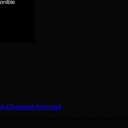
é à Clermont-Ferrand
ue un cinéma jeune et audacieux, quelques gestes de génies et prom