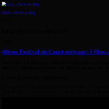
PILS – Par ici le blog
Blog
Longues Soirées du Court
13
Fév
40ème Festival du Court-métrage: 5 films 
Certes il y a le palmarès et les choix des jurys qui no
puis il y a les films qui nous ont touchés en tant que 
1.
Gros chagrin
de Céline Devaux
Ça va passer. On s’en remet. Jean fête son anniversaire, boit trop et 
venu défendre à Clermont-Ferrand. Un film qui nous parle de chagrin 