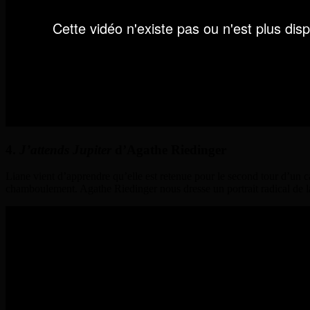
4.
J’attends Jupiter
d’
Agathe Riedinger
Liane vient d’apprendre qu’elle est retenue pour le second tour d’un ca
chamboulement. Agathe Riedinger nous dresse un portrait radical de l