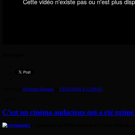
Partager :
Publié par
Richard Beaune
le
13/02/2018 à 12:08:43
14
Fév
C’est un cinéma audacieux qui a été prim
Le palmarès du 38ème festival du Court-Métrage sal