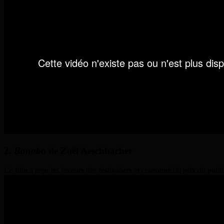
2.
Bonobo
de Zoël Aeschbacher
Ce film a reçu les faveurs des festivaliers et couronné du prix du pub