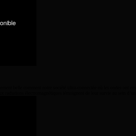
ement belle comment notre société ultra-connectée où les ondes ont env
aux radiations électromagnétiques témoignent de leur survie au sein d’un