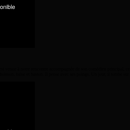
est venue à notre rencontre accompagnée de son comédien principal, celu
e boisson, baise et baston. Il pense avec ses poings. Un jour, il tombe sur