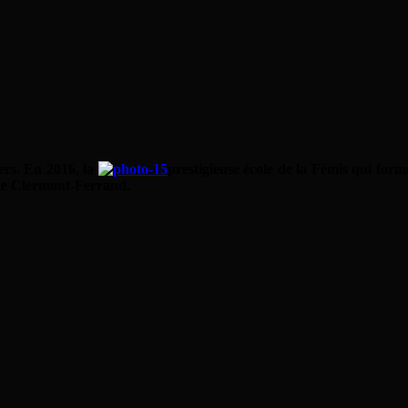
ers. En 2016, la
prestigieuse école de la Fémis qui form
l de Clermont-Ferrand.