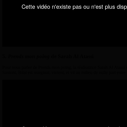
5.
Prends mon poing
d
e Sarah Al Atassi
Pour nous parler de Prends mon poing, la réalisatrice Sarah Al Atassi 
Santoni.
Bilal est marginal, violent, et vit au milieu de nulle part entr