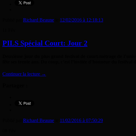
Publié par
Richard Beaune
le
12/02/2016 à 12:18:13
11
Fév
PILS Spécial Court: Jour 2
Deuxième jour du plus grand festival de court-métrage de l’univ
fête ses trente ans. Du coup, c’est l’invitée d’honneur du festiva
Continuer la lecture
→
Partager :
Publié par
Richard Beaune
le
11/02/2016 à 07:50:29
08
Fév