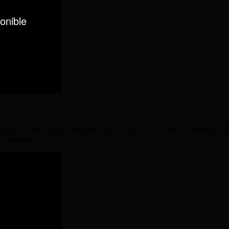
sting de télé-réalité. Persuadée que sa vraie vie va enfin commencer, el
a jeunesse.