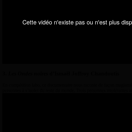
3.
Les Ondes noires
d’
Ismaël Joffroy Chandoutis
En compétition labo, ce documentaire nous raconte de façon magistral
personnes à s’isoler du reste du monde. Trois personnes intolérantes 