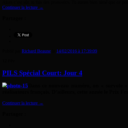
Alors c’est sûr, tu fais des pronostics. Tu aurais bien aimé que ce pe
Continuer la lecture
→
Partager :
Publié par
Richard Beaune
le
14/02/2016 à 17:39:09
12
Fév
PILS Spécial Court: Jour 4
Dans ce nouveau numéro, on « survole » la
réalisateurs français. D’ailleurs, cette année le Prix Fr
Continuer la lecture
→
Partager :