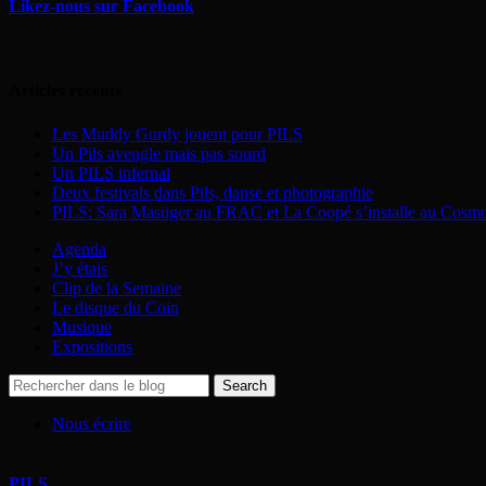
Likez-nous sur Facebook
Articles récents
Les Muddy Gurdy jouent pour PILS
Un Pils aveugle mais pas sourd
Un PILS infernal
Deux festivals dans Pils, danse et photographie
PILS: Sara Masüger au FRAC et La Coopé s’installe au Cosm
Agenda
J’y étais
Clip de la Semaine
Le disque du Coin
Musique
Expositions
Nous écrire
PILS