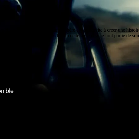
aroïd »
a bien une gueule d’atmosphère et vous invite à créer une histoire
ect surrané, les contraintes liées à cette prise de vue font partie de so