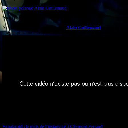
Photo polaroïd Alain Guillemaud
A la librairie Les Volcans, l’expo d’
Alain Guillemaud
« polar et pol
Un peu plus loin à l’espace Renan, on est bien loin du numérique. L’asp
Expolaroïd : le mois de l’instantané à Clermont-Ferrand