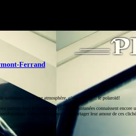
lermont-Ferrand
en le sublimant, c’est une atmosphère, c’est… c’est… le polaroïd!
n peu partout dans le monde.ces photos instantanées connaissent encore 
anifestations et expositions pour faire partager leur amour de ces cliché