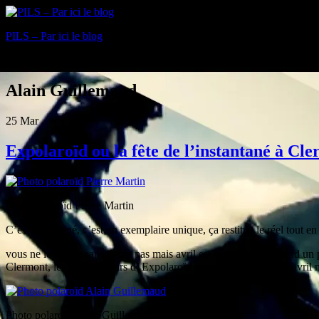
PILS – Par ici le blog
Blog
Alain Guillemaud
25
Mar
Expolaroïd ou la fête de l’instantané à C
Photo polaroïd Pierre Martin
C’est instantané, c’est un exemplaire unique, ça restitue le réel tout 
vous ne le saviez sans doute pas mais avril est le mois du polaroid u
Clermont, les organisateurs d’ Expolaroïd proposent jusqu’à mi-avril m
Photo polaroïd Alain Guillemaud