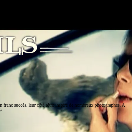
un franc succès, leur côté rétro inspire de nombreux photographes. A
s.