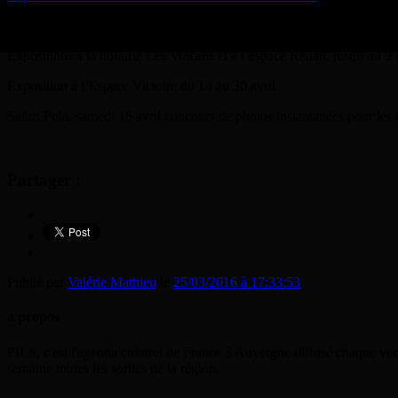
Evénements :
Expositions à la librairie Les Volcans et à l’espace Renan, jusqu’au 9 
Exposition à l’Espace Victoire du 14 au 30 avril
Safari Pola, samedi 16 avril concours de photos instantanées pour les
Partager :
Publié par
Valérie Mathieu
le
25/03/2016 à 17:33:53
a propos
PILS, c'est l'agenda culturel de France 3 Auvergne diffusé chaque ven
semaine toutes les sorties de la région.