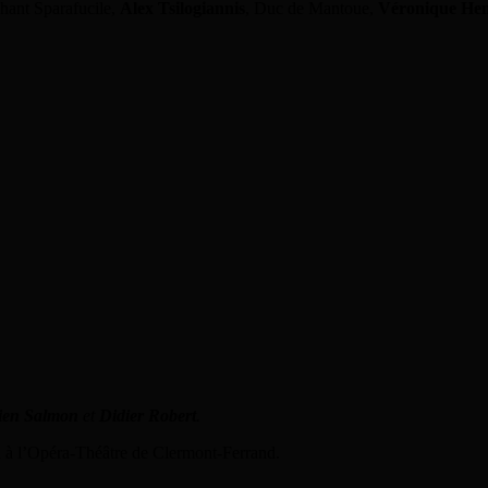
chant Sparafucile,
Alex Tsilogiannis
, Duc de Mantoue,
Véronique Hen
en Salmon
et
Didier Robert
.
h à l’Opéra-Théâtre de Clermont-Ferrand.