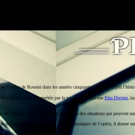
se l’opéra de Rossini dans les années cinquante. De toute façon l’histoi
Bardot. Une star interprétée par la jeune et talentueuse
Elsa Dreisig
, l
ue, de s’amuser et d’amener des images ou des situations qui peuvent s
e une touche personnelle aux grands classiques de l’opéra, il donne une