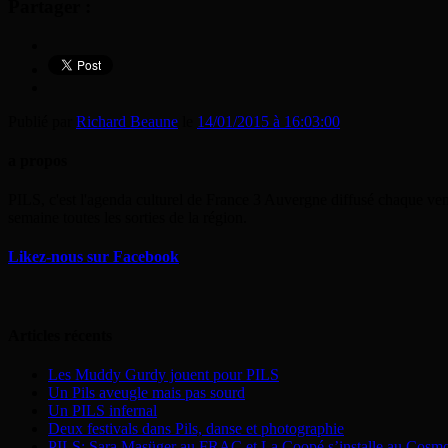
Partager :
Publié par
Richard Beaune
le
14/01/2015 à 16:03:00
a propos
PILS, c'est l'agenda culturel de France 3 Auvergne diffusé chaque ven
semaine toutes les sorties de la région.
Likez-nous sur Facebook
Articles récents
Les Muddy Gurdy jouent pour PILS
Un Pils aveugle mais pas sourd
Un PILS infernal
Deux festivals dans Pils, danse et photographie
PILS: Sara Masüger au FRAC et La Coopé s’installe au Cosm