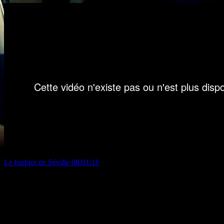
Le barbier de Séville 08/01/16
Le barbier de Séville à l’opéra-théâtre de Clermont le vendredi 15 jan
Un bal années 50 avec au menu cha-cha-cha, rumba et manbo est donné 
Partager :