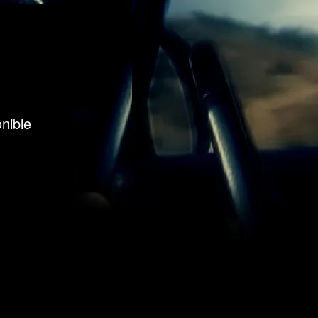
vier à vingt heures et le samedi 16 à quinze heures. La séance du samedi
dans le foyer du théâtre à l’issue de la représentation du samedi.