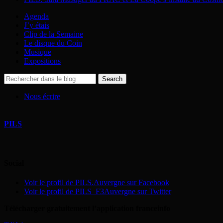
Agenda
J’y étais
Clip de la Semaine
Le disque du Coin
Musique
Expositions
Nous écrire
PILS
Social
Voir le profil de PILS.Auvergne sur Facebook
Voir le profil de PILS_F3Auvergne sur Twitter
Télécharger gratuitement l’application franceinfo