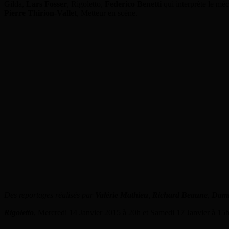
Gilda,
Lars Fosser
, Rigoletto,
Federico Benetti
qui interprète le mé
Pierre Thirion-Vallet
, Metteur en scène.
Des reportages réalisés par
Valérie Mathieu
,
Richard Beaune
,
Dami
Rigoletto
, Mercredi 14 Janvier 2015 à 20h et Samedi 17 Janvier à 15