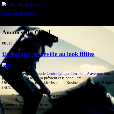
PILS – Par ici le blog
Blog
Amaury Du Closel
08
Jan
Un barbier de Séville au look fifties
Pour sa dernière création le
Centre lyrique Clermont-Auvergne
transpo
jeune amant plus adroit la prévient et la conquiert.
Un décor aux accessoires kitschs et une Rosine aux allures de Brigitte 
Ferrand.
Pierre Thirion-Vallet : on a envie d’apporter un peu de burlesq
Comme à son habitude le metteur en scène Pierre Thirion-Vallet apport
grande exigence sur le plan vocal.