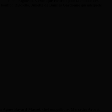
i interprète Rigoletto,
Véronique Henriot
pour la création des
u bouffon Rigoletto,
Juliette de Bannes Gardonne
qui interprète
on
Agnès Bayard-Massot
, chef maquilleuse,
Mercedes Arcuri
,