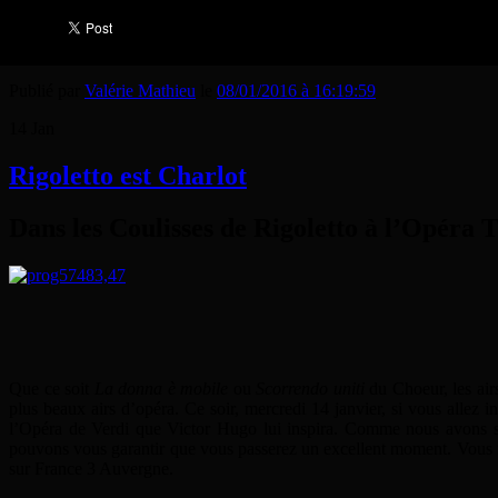
Publié par
Valérie Mathieu
le
08/01/2016 à 16:19:59
14
Jan
Rigoletto est Charlot
Dans les Coulisses de Rigoletto à l’Opéra
Que ce soit
La donna è mobile
ou
Scorrendo uniti
du Choeur, les ai
plus beaux airs d’opéra. Ce soir, mercredi 14 janvier, si vous allez 
l’Opéra de Verdi que Victor Hugo lui inspira. Comme nous avons su
pouvons vous garantir que vous passerez un excellent moment. Vous no
sur France 3 Auvergne.