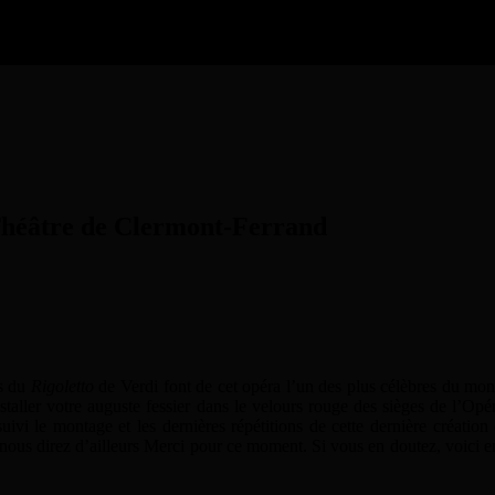
 Théâtre de Clermont-Ferrand
rs du
Rigoletto
de Verdi font de cet opéra l’un des plus célèbres du mond
installer votre auguste fessier dans le velours rouge des sièges de l’
ivi le montage et les dernières répétitions de cette dernière créat
us direz d’ailleurs Merci pour ce moment. Si vous en doutez, voici en i