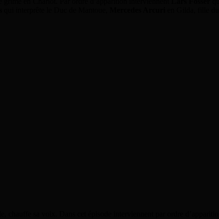
e grime en Charlot. Par ordre d’apparition interviennent
Lars Fosser
qu
s
qui interprête le Duc de Mantoue,
Mercedes Arcuri
en Gilda, fille d
ule, chauffe sa voix. Dans cet épisode interviennent par ordre d’appariti