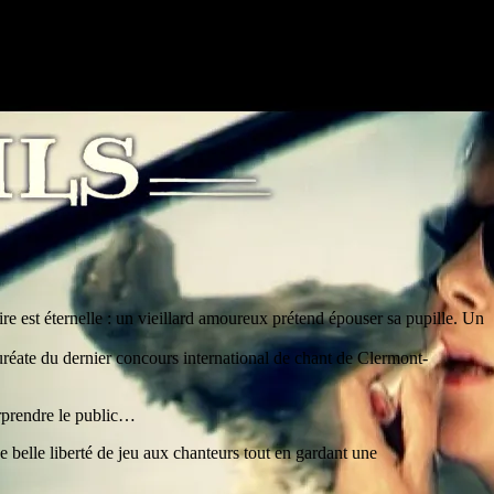
re est éternelle : un vieillard amoureux prétend épouser sa pupille. Un
auréate du dernier concours international de chant de Clermont-
urprendre le public…
 belle liberté de jeu aux chanteurs tout en gardant une