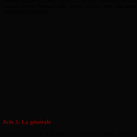
Dans cet épisode, Rigoletto a du mal à s’habituer à la moustache qui l
costumes,
Pierre Thirion-Vallet
, metteur en scène,
Alex Tsilogianni
l’intriguante Maddalena.
Acte 3: La générale
C’est le grand soir de la générale, tout le monde se prépare, se bousc