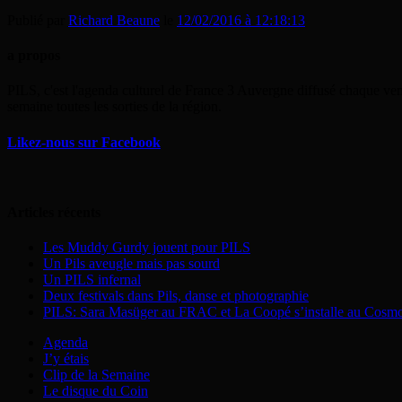
Publié par
Richard Beaune
le
12/02/2016 à 12:18:13
a propos
PILS, c'est l'agenda culturel de France 3 Auvergne diffusé chaque ven
semaine toutes les sorties de la région.
Likez-nous sur Facebook
Articles récents
Les Muddy Gurdy jouent pour PILS
Un Pils aveugle mais pas sourd
Un PILS infernal
Deux festivals dans Pils, danse et photographie
PILS: Sara Masüger au FRAC et La Coopé s’installe au Cosm
Agenda
J’y étais
Clip de la Semaine
Le disque du Coin