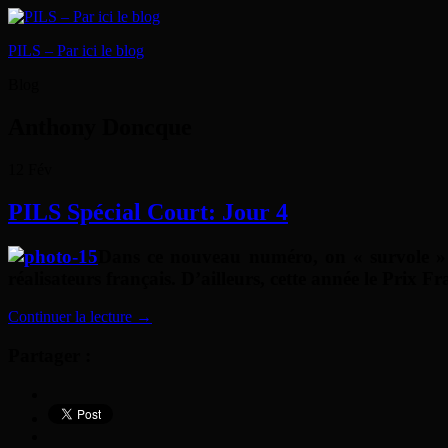
PILS – Par ici le blog
Blog
Anthony Doncque
12
Fév
PILS Spécial Court: Jour 4
Dans ce nouveau numéro, on « survole » la
réalisateurs français. D’ailleurs, cette année le Prix Fr
Continuer la lecture
→
Partager :