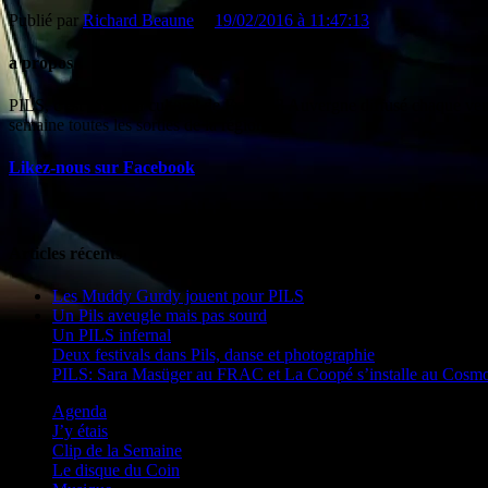
Publié par
Richard Beaune
le
19/02/2016 à 11:47:13
a propos
PILS, c'est l'agenda culturel de France 3 Auvergne diffusé chaque ven
semaine toutes les sorties de la région.
Likez-nous sur Facebook
Articles récents
Les Muddy Gurdy jouent pour PILS
Un Pils aveugle mais pas sourd
Un PILS infernal
Deux festivals dans Pils, danse et photographie
PILS: Sara Masüger au FRAC et La Coopé s’installe au Cosm
Agenda
J’y étais
Clip de la Semaine
Le disque du Coin