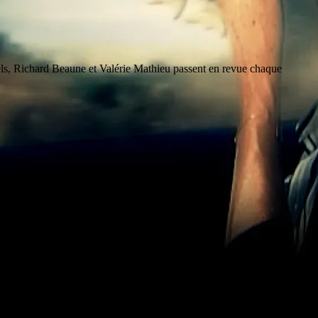
rels, Richard Beaune et Valérie Mathieu passent en revue chaque