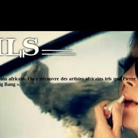
in africain. On y découvre des artistes africains tels que Pierre
ig Bang ».