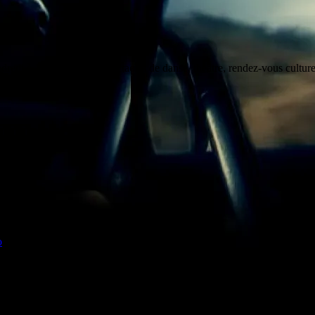
dredi à 19h. Concerts, spectacles de danse, théâtre, rendez-vous cultu
o