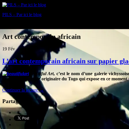
PILS – Par ici le blog
Blog
Art contemporain africain
19
Fév
L’art contemporain africain sur papier gla
Beautiful Art
, c’est le nom d’une galerie vichyssoi
Segoh, jeune artiste originaire du Togo qui expose en ce moment un
Continuer la lecture
→
Partager :