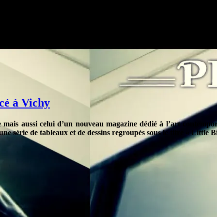
cé à Vichy
se mais aussi celui d’un nouveau magazine dédié à l’art contempora
e série de tableaux et de dessins regroupés sous le titre « Little B