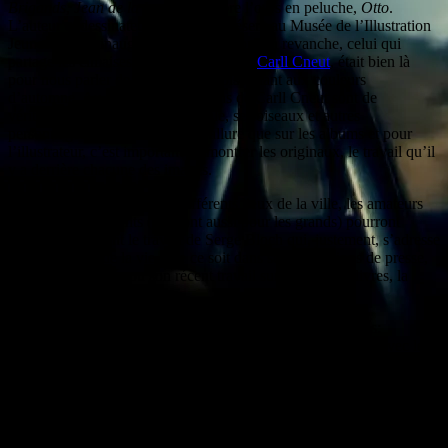
Brigands
,
Jean de la Lune
ou encore l’ours en peluche,
Otto
.
L’auteur et dessinateur n’était pas présent au Musée de l’Illustration
Jeunesse pour inaugurer son exposition, en revanche, celui qui
partage les cimaises du musée avec lui,
Carll Cneut
, était bien là
pour nous parler de son bestiaire foisonnant aux couleurs
d’automne. Au MIJ, les illustrations de Carll Cneut sont de
véritables tableaux: peints à l’huile, ses oiseaux et autres
personnages n’ont pas la même allure que sur les albums et pour
l’illustrateur, c’est important de montrer les originaux, le travail qu’il
y a derrière chacune des images.
Jusqu’au 8 octobre et dans différents lieux de la ville, les amateurs
de livres pour enfants (qui sont aussi pour les grands) pourront
admirer également le travail de Serge Bloch qui, justement, s’adresse
à tous les âges de la vie, que ce soit dans ses illustrations de presse,
ses dessins-animés ou son récent travail sur le livre des livres, la
Bible.
Cette biennale est aussi l’occasion de rencontrer les artistes:
l’illustratrice Pauline Kalioujny s’est longuement entretenu avec les
jeunes élèves des différents lycées et collèges du coin. Cette auteure
qui a l’art de détourner des classiques du genre pour parler de
problèmes actuels avoue aimer ces rencontres avec les enfants dont
les réflexions sont toujours enrichissantes pour les auteurs.