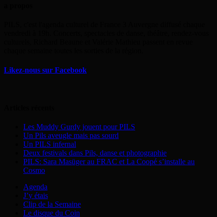
a propos
PILS, c'est l'agenda culturel de France 3 Auvergne diffusé chaque
vendredi à 19h. Concerts, spectacles de danse, théâtre, rendez-vous
culturels, Richard Beaune et Valérie Mathieu passent en revue
chaque semaine toutes les sorties de la région.
Likez-nous sur Facebook
Articles récents
Les Muddy Gurdy jouent pour PILS
Un Pils aveugle mais pas sourd
Un PILS infernal
Deux festivals dans Pils, danse et photographie
PILS: Sara Masüger au FRAC et La Coopé s’installe au
Cosmo
Agenda
J’y étais
Clip de la Semaine
Le disque du Coin