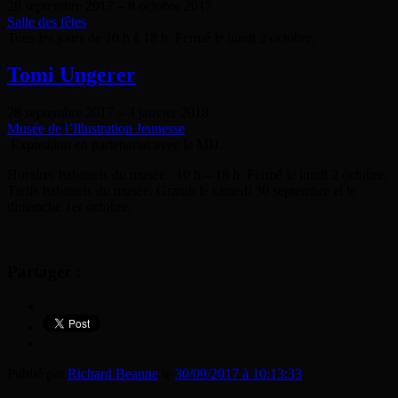
28 septembre 2017
–
8 octobre 2017
Salle des fêtes
Tous les jours de 10 h à 18 h. Fermé le lundi 2 octobre.
Tomi Ungerer
28 septembre 2017
–
3 janvier 2018
Musée de l’Illustration Jeunesse
Exposition en partenariat avec le MIJ.
Horaires habituels du musée : 10 h – 18 h. Fermé le lundi 2 octobre.
Tarifs habituels du musée. Gratuit le samedi 30 septembre et le
dimanche 1er octobre.
Partager :
Publié par
Richard Beaune
le
30/09/2017 à 10:13:33