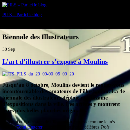
PILS – Par ici le blog
Blog
Biennale des Illustrateurs
30
Sep
L’art d’illustrer s’expose à Moulins
Jusqu’au 8 octobre, Moulins devient le rendez-vous
incontournable des amateurs de l’illustration. La 4e
biennale des illustrateurs déploie une dizaine
d’expositions dans la ville. Les artistes y montrent
leurs plus belles planches originales.
Et parmi eux, des stars de l’illustration jeunesse comme le très
célèbre
Tomi Ungerer
, auteur des non moins célèbres
Trois