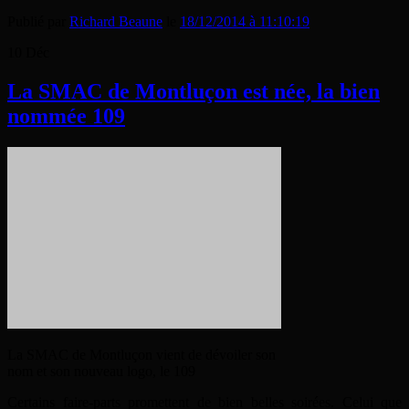
Publié par
Richard Beaune
le
18/12/2014 à 11:10:19
10
Déc
La SMAC de Montluçon est née, la bien
nommée 109
La SMAC de Montluçon vient de dévoiler son
nom et son nouveau logo, le 109
Certains faire-parts promettent de bien belles soirées. Celui que