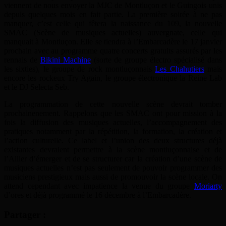
viennent de nous envoyer la MJC de Montluçon et le Guingois unis
depuis quelques mois en fait partie. La première soirée à ne pas
manquer, c’est celle qui fêtera la naissance du 109, la nouvelle
SMAC (Scène de musiques actuelles) auvergnate, celle qui
manquait à Montluçon. Elle se tiendra à l’Embarcadère le 17 janvier
prochain avec au programme quatre concerts gratuits assurés par les
rennais de
Bikini Machine
(sorte de groupe électro spécialisé dans
les sixties), le groupe de rock montluçonnais
Les Chahutiers
mais
encore les rockeux Try Again, le groupe électronique la Reine Lab
et le DJ Selecta Seb.
La programmation de cette nouvelle scène devrait tomber
prochainenement. Rappelons que les SMAC ont pour mission à la
fois la diffusion des musiques actuelles, l’accompagnement des
pratiques notamment par la répétition, la formation, la création et
l’action culturelle. Ce label et l’union des deux structures déjà
existantes devraient permettre à la scène montluçonnaise et de
l’Allier d’émerger et de se structurer car la création d’une scène de
musiques actuelles n’est pas seulement de pouvoir programmer des
musiciens prestigieux mais aussi de promouvoir la scène locale. On
attend cependant avec impatience la venue du groupe
Moriarty
d’ores et déjà programmé le 16 décembre à l’Embarcadère.
Partager :