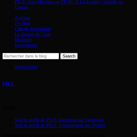
PILS: Sara Masüger au FRAC et La Coopé s’installe au
Cosmo
Agenda
J’y étais
Clip de la Semaine
Le disque du Coin
Musique
Expositions
Nous écrire
PILS
Social
Voir le profil de PILS.Auvergne sur Facebook
Voir le profil de PILS_F3Auvergne sur Twitter
Télécharger gratuitement l’application franceinfo