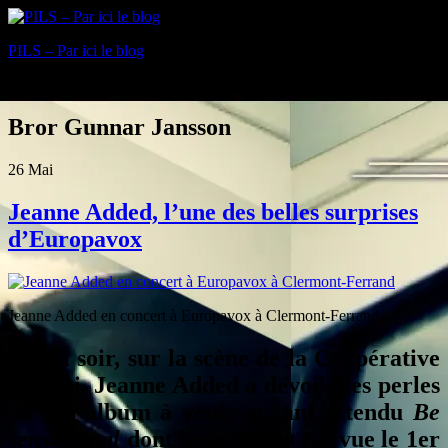
PILS – Par ici le blog
Blog
Bror Gunnar Jansson
26
Mai
Jeanne Added, l’une des belles surprises
d’Europavox
Jeanne Added en concert à Europavox à Clermont-Ferrand
Lundi soir, sur la scène de la Coopérative
de Mai, Jeanne Added a dévoilé les perles
de son album à venir et tant attendu
Be
sensational
dont la sortie est prévue le 1er