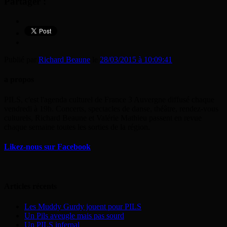
Partager :
Publié par
Richard Beaune
le
28/03/2015 à 10:09:41
a propos
PILS, c'est l'agenda culturel de France 3 Auvergne diffusé chaque
vendredi à 19h. Concerts, spectacles de danse, théâtre, rendez-vous
culturels, Richard Beaune et Valérie Mathieu passent en revue
chaque semaine toutes les sorties de la région.
Likez-nous sur Facebook
Articles récents
Les Muddy Gurdy jouent pour PILS
Un Pils aveugle mais pas sourd
Un PILS infernal