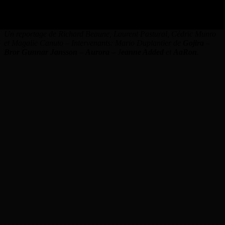
De Gojira à AaRon, une dixième édition en images
Un reportage de Richard Beaune, Laurent Pastural, Cédric Munro
et Magalie Canuto – Intervenants: Mario Duplantier de
Gojira
–
Bror Gunnar Jansson
–
Aurora
– J
eanne Added
et
AaRon
.