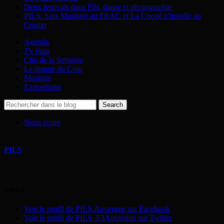
Deux festivals dans Pils, danse et photographie
PILS: Sara Masüger au FRAC et La Coopé s’installe au
Cosmo
Agenda
J’y étais
Clip de la Semaine
Le disque du Coin
Musique
Expositions
Nous écrire
PILS
Social
Voir le profil de PILS.Auvergne sur Facebook
Voir le profil de PILS_F3Auvergne sur Twitter