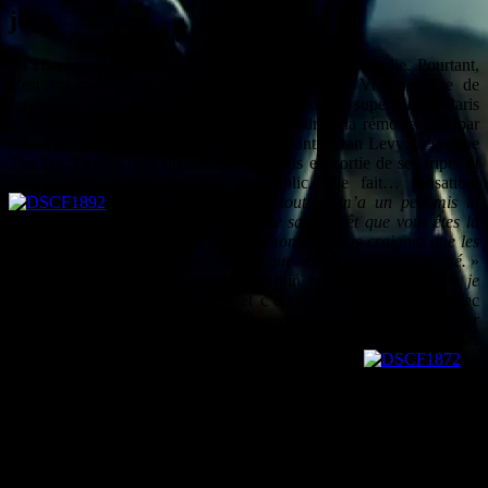
juin.
La chanteuse a 34 ans et une carrière déjà bien remplie. Pourtant,
c’est vraiment cette année qu’on la découvre. Violoncelliste de
formation, un passage au
Conservatoire national supérieur de Paris
et à la Royal Academy of Music de Londres, la rémoise finit par
laisser tomber le jazz pour le rock et rencontre Dan Levy du groupe
The Dø. Depuis, une dizaine de chansons est sortie de ses tripes et
chaque fois qu’elle les livre au public, elle fait… sensation.
«
J’avoue que ce soir, tout ça m’a un peu mis la
pression. Imaginez qu’on vous raconte sans arrêt que vous êtes la
sensation du moment? Au bout d’un moment, vous craignez que les
gens attendent beaucoup plus que ce que vous pouvez leur donné.
»
Son premier album va sortir le 1er juin et comme elle dit, «
je
n’aurai qu’un premier album
» et c’est pour cette raison qu’avec
Dan (Dan Lévy), nous confie-t-elle, «
on a vraiment travaillé pour
faire quelque chose de beau et donc je suis vraiment ravie que des
gens vont pouvoir et avoir envie de l’écouter.
»
La
rencontre avec la moitié de The Dø lui a vraiment poussé à écrire et
composer. La chanteuse avoue que cette collaboration avec Dan
Lévy a été intense en émotion et que la réalisation de l’album l’a fait
passé par un grand nombre d’émotions jusqu’à ce moment où ses
chansons ont «
déployé leurs ailes
« . Au festival Europavox, on les
a chopé en plein vol et ça nous a fait voyager.