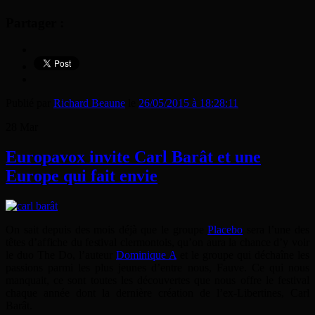
Partager :
Publié par
Richard Beaune
le
26/05/2015 à 18:28:11
28
Mar
Europavox invite Carl Barât et une
Europe qui fait envie
On sait depuis des mois déjà que le groupe
Placebo
sera l’une des
têtes d’affiche du festival clermontois, qu’on aura la chance d’y voir
le duo The Do, l’auteur
Dominique A
et le groupe qui déchaîne les
passions parmi les plus jeunes d’entre nous, Fauve. Ce qui nous
manquait, ce sont toutes les découvertes que nous offre le festival
chaque année dont la dernière création de l’ex-Libertines, Carl
Barât.