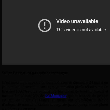
Super Besse n’est pas qu’une montagne
C’est aussi un groupe qu’on pourra découvrir dimanche 24 mai si on
jette un oeil bienveillant sur la programmation plutôt réjouissante de
la scène FAC’tory. Le groupe n’a pas choisi ce nom au hasard et
raconte à nos confrères de
La Montagne
que le bassiste du groupe
est fan du Tour de France et qu’ils ont délibérément décidé
d’adopter le nom de la station auvergnate parce que ça sonne plutôt
« sulfureux » en russe.