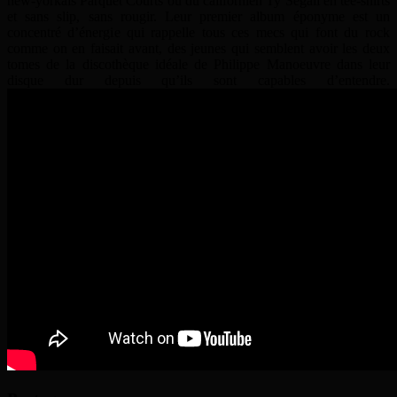
new-yorkais Parquet Courts ou du californien Ty Segall en tee-shirts
et sans slip, sans rougir. Leur premier album éponyme est un
concentré d’énergie qui rappelle tous ces mecs qui font du rock
comme on en faisait avant, des jeunes qui semblent avoir les deux
tomes de la discothèque idéale de Philippe Manoeuvre dans leur
disque dur depuis qu’ils sont capables d’entendre.