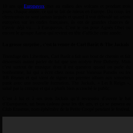
10 ans qu’
Europavox
met au milieu des volcans et pendant trois
jours, chaque année, ce qui se fait de mieux en Europe. Du coup, les
clermontois ne sont jamais largués et quand il voit déboulé un artiste
européen sur les ondes françaises, ils ont de grandes chances de
l’avoir déjà vu… à Europavox. C’est le cas pour Agnès Obel ou
encore le groupe Aaron qui revient en tête d’affiche cette année.
La grosse surprise , c’est la venue de Carl Barât & The Jackals
Transfuge des Libertines, Carl Barât a fait son bout de chemin et fait
désormais autant parler de lui que son acolyte Pete Doherty. Mais
c’est surtout de musique dont il est question quand on parle du
bonhomme, lui qui a écrit chez nous pour Vanessa Paradis ou les
BB Brunes et qui vient de signer un premier album aux sonorités
punk avec une nouvelle formation, The Jackals, « Let It Reign »,
salué par la critique et qui a plutôt bien accroché le public.
C’est à lui et à ses trois Jackals qu’il reviendra d’ouvrir le bal
d’Europavox, un beau cadeau pour les dix ans, et ça se passera au
Club Erasmus, nom éphémère de la Petite Coopé pendant le festival.