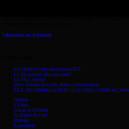
a propos
PILS, c'est l'agenda culturel de France 3 Auvergne diffusé chaque ven
semaine toutes les sorties de la région.
Likez-nous sur Facebook
Articles récents
Les Muddy Gurdy jouent pour PILS
Un Pils aveugle mais pas sourd
Un PILS infernal
Deux festivals dans Pils, danse et photographie
PILS: Sara Masüger au FRAC et La Coopé s’installe au Cosm
Agenda
J’y étais
Clip de la Semaine
Le disque du Coin
Musique
Expositions