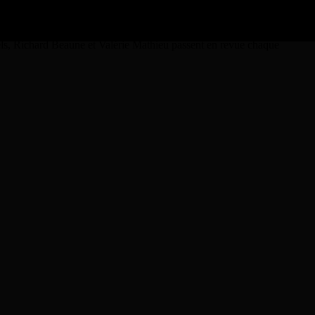
rels, Richard Beaune et Valérie Mathieu passent en revue chaque