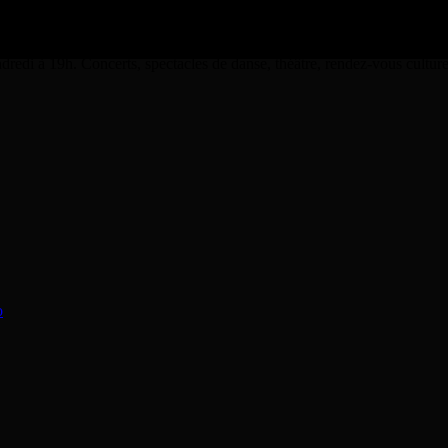
dredi à 19h. Concerts, spectacles de danse, théâtre, rendez-vous cultu
o