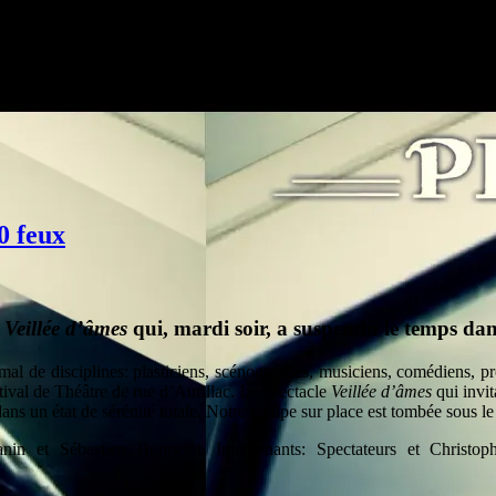
0 feux
e
Veillée d’âmes
qui, mardi soir, a suspendu le temps dan
 mal de disciplines: plasticiens, scénographes, musiciens, comédiens, pro
stival de Théâtre de rue d’Aurillac. Le spectacle
Veillée d’âmes
qui invit
rs dans un état de sérénité totale. Notre équipe sur place est tombée so
in et Sébastien Bonnetot. Intervenants: Spectateurs et Christoph