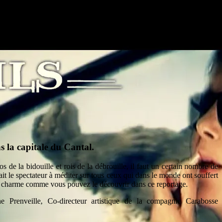
s la capitale du Cantal.
s de la bidouille et rois de la débrouille, il faut un certain nombre de
ait le spectateur à méditer sur tous ceux qui dans le monde ont souffert
us le charme comme vous pouvez le découvrir dans ce reportage.
e Prenveille, Co-directeur artistique de la compagnie Carabosse