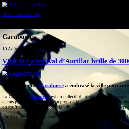
PILS – Par ici le blog
Blog
Carabosse
19
Août
VIDEO Le festival d’Aurillac brille de 300
La Compagnie
Carabosse
a embrasé la ville pour un
La Compagnie
Carabosse
est un collectif d’artistes qui regroupe pas
talents pour parvenir au résultat proposé la veille de l’ouverture du fe
ou souffrent encore, a embrasé la ville et mis les premiers festivalie
Un Reportage de Stéphanie Vinot, Laurent Pastural, Laurent Jan