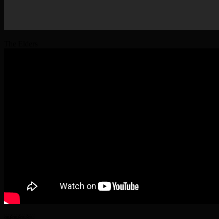
The Elders
￼￼￼￼