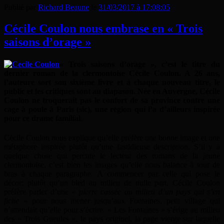
Publié par
Richard Beaune
le
31/03/2017 à 17:08:05
Cécile Coulon nous embrase en « Trois
saisons d’orage »
« Trois saisons d’orage », c’est le titre du
dernier roman de la clermontoise Cécile Coulon. A 26 ans,
l’auteure sort son sixième livre et à chaque nouveau titre, le
public et les critiques sont au diapason. Née en Auvergne, Cécile
Coulon ne troquerait pas le confort de sa province contre une
cage à poule à Paris (sic), une région qui l’a d’ailleurs inspirée
pour ce drame familial.
Cécile Coulon nous explique qu’elle préfère une bonne image et une
métaphore inspirée plutôt qu’une fastidieuse description. S’il y a
quelque chose qui percute le lecteur des romans de la jeune
clermontoise, c’est bien les images qu’elle nous balance à tour de
bras à chaque paragraphe. A commencer par celle qui pose le
décor: plutôt qu’un bled au milieu de nulle part, Cécile Coulon
préfère parler d’une «
pierre cassée au milieu d’un pays qui s’en
fiche
» pour nous mener jusqu’aux Fontaines, petit village qui
n’attendait qu’elle pour s’écrire. « Les Fontaines » s’érige au milieu
des « Trois Gueules », le pays originel, la page vierge sur laquelle