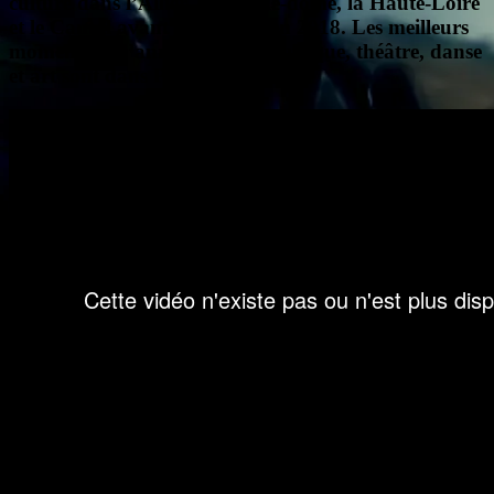
culture dans l’Allier, le Puy-de-dôme, la Haute-Loire
et le Cantal avant de revenir en 2018. Les meilleurs
moments de l’année 2017 en musique, théâtre, danse
et art sont dans PILS.
Des festivals comme s’il en pleuvait