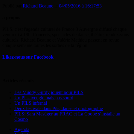
Publié par
Richard Beaune
le
04/05/2016 à 16:17:53
a propos
PILS, c'est l'agenda culturel de France 3 Auvergne diffusé chaque
vendredi à 19h. Concerts, spectacles de danse, théâtre, rendez-vous
culturels, Richard Beaune et Valérie Mathieu passent en revue
chaque semaine toutes les sorties de la région.
Likez-nous sur Facebook
Articles récents
Les Muddy Gurdy jouent pour PILS
Un Pils aveugle mais pas sourd
Un PILS infernal
Deux festivals dans Pils, danse et photographie
PILS: Sara Masüger au FRAC et La Coopé s’installe au
Cosmo
Agenda