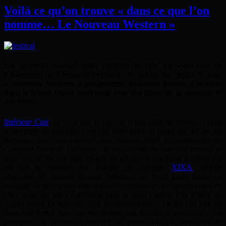
Voilà ce qu’on trouve « dans ce que l’on
nomme… Le Nouveau Western »
Un nouveau festival vient combler le vide du week-end de
l’Ascension à Clermont-Ferrand. A partir du jeudi 5 mai,
« Nouveau Western » programme plusieurs heures d’évasion
dans le grand Ouest américain avec des films, de la musique et
des livres.
Intérieur Cuir
, ce n’est pas la marque d’une selle de cheval ni celle
d’une paire de santiags, c’est une association de types qui ont décidé
de jouer aux cow-boys et aux indiens dans le centre-ville de
Clermont-Ferrand. Du coup, ils ont décidé de faire un festival et
pour que le jeu soit plus vivant, ils ont invité quelques groupes qui
ont fait du western leur marque de fabrique:
XIXA
, groupe
originaire de Tucson Arizona débarque au Poco Loco parler en
musique de ses racines américano-mexicaines et des groupes bien de
chez nous qui ont l’Amérique dans la peau comme The Elders ou
Adam Wood enrichissent cette programmation. «
De plus en plus de
lieux ont fermé leurs portes depuis une dizaine d’années et c’est
pourquoi on voulait dynamiser le centre-ville ce week-end de