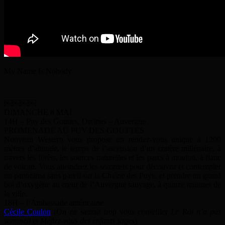
My Name Is Nobody
￼￼￼￼
DIMANCHE 8 MAI
14H – Puy des Gouttes, Orcines – Auvergne
PROMENADE AU PUY DES GOUTTES
Nouveau Western vous propose un rendez-vous unique à 1200
mètres d’altitude, le temps de l’ascension d’un cratère millénaire, à
travers les forêts, les sources naturelles et les parcs à mouton, à flanc
de volcan. Vous atteindrez les sommets pour découvrir et contempler
un panorama sans pareil sur la Chaîne des Puys, et prendre un grand
bol d’oxygène au cœur de l’Auvergne sauvage, à quinze minutes de
la ville.
18H – l’Ambassade américaine
Cécile Coulon
(On ne saurait trop vous conseiller
Le Roi n’a pas
sommeil
et
Méfiez-vous des enfants sages
)