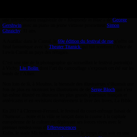
C’était une première à La Chaise Dieu en Haute-Loire et ça se
passait en 2017, du Jazz à l’Abbatiale Saint-Robert avec
une interprétation magistrale de «
Rhapsody in Blue »
de
George
Gershwin
avec au piano un jeune virtuose prometteur
Simon
Ghraichy
, 31 ans.
A Aurillac dans le Cantal, la
69e édition du festival de rue
s’offre un
final fantastique avec le
Theater Titanick
qui fait sombrer l’Alice de
Lewis Caroll au pays des réfugiés.
C’est une star de la photographie qu’accueillait le festival portrait(s)
à Vichy,
Liu Bolin
dont l’art du camouflage s’exposait cet été sur les
bords de l’Allier.
Non loin de là, à Moulins, la biennale des illustrateurs s’illustrait une
fois de plus en montrant les illustrations de de
Serge Bloch
qui s’est
lui-même illustré en illustrant les plus grands journaux français et
américains et en revisitant dernièrement le livre des livres, La Bible.
En 2017 à Clermont-Ferrand, le festival du court-métrage faisait de
l’humour… noire et la ville se lançait dans la course à la capitale
européenne de la culture en déployant ses forces vives avec le
premier rendez-vous d’
Effervescences
…
Enfin, le stade Michelin s’est transformé le temps d’un soir en une