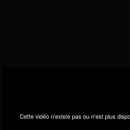
l’ascension où il ne se passe pas grand chose
» nous confient
Benoit et Etienne d’Intérieur Cuir. Ils investissent donc plusieurs
lieux clermontois comme le Poco Loco ou un nouvel endroit habitué
aux événements exceptionnels, c’est l’Ambassade. Le lieu qui a
pignon sur la rue des Chaussetiers et celle du Cheval Blanc
accueillera Troy Von balthazar dimanche ainsi Cécile Coulon pour
des lectures de textes américains. D’Edward Abbey à Sherman
Alexis, il fait aussi bon voyager dans la litterature américaine et
l’auteure clermontoise Cécile Coulon nous fera parcourir le grand
ouest à dos de mots. Bref, vous ne le saviez pas encore mais
l’ascension qui vous attend ce weekend, c’est celle du grand
canyon, la conquête de nouveaux espaces musicaux ou littéraires.