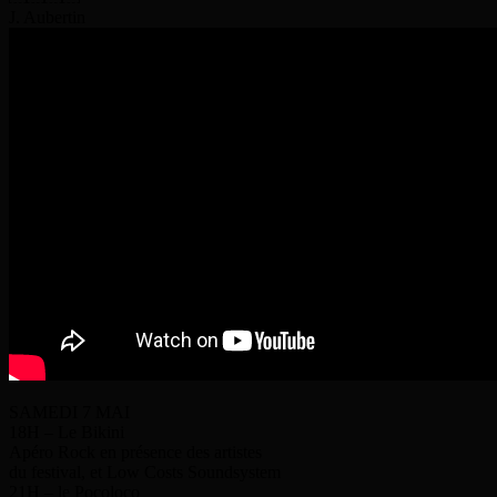
J. Aubertin
SAMEDI 7 MAI
18H – Le Bikini
Apéro Rock en présence des artistes
du festival, et Low Costs Soundsystem
21H – le Pocoloco