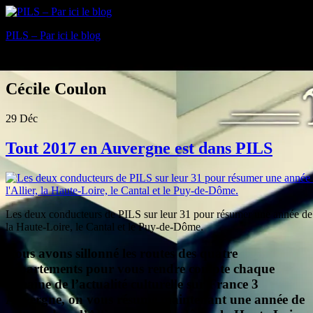
PILS – Par ici le blog
Blog
Cécile Coulon
29
Déc
Tout 2017 en Auvergne est dans PILS
Les deux conducteurs de PILS sur leur 31 pour résumer une année de c
la Haute-Loire, le Cantal et le Puy-de-Dôme.
Nous avons sillonné les routes des quatre
départements pour vous rendre compte chaque
semaine de l’actualité culturelle sur France 3
Auvergne, on vous résume maintenant une année de