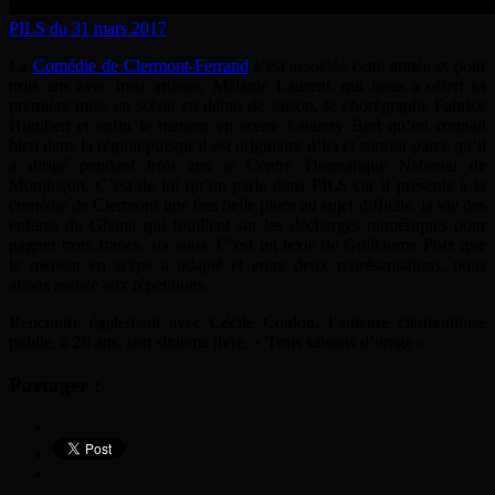
PILS du 31 mars 2017
La
Comédie de Clermont-Ferrand
s’est associée cette année et pour
trois ans avec trois artistes, Mélanie Laurent, qui nous a offert sa
première mise en scène en début de saison, le chorégraphe Fabrice
Humbert et enfin le metteur en scène Johanny Bert qu’on connait
bien dans la région puisqu’il est originaire d’ici et surtout parce qu’il
a dirigé pendant trois ans le Centre Dramatique National de
Montluçon. C’est de lui qu’on parle dans PILS car il présente à la
comédie de Clermont une très belle pièce au sujet difficile, la vie des
enfants du Ghana qui fouillent sur les décharges numériques pour
gagner trois francs, six sous. C’est un texte de Guillaume Poix que
le metteur en scène a adapté et entre deux représentations, nous
avons assisté aux répétitions.
Rencontre également avec Cécile Coulon, l’auteure clermontoise
publie, à 26 ans, son sixième livre, « Trois saisons d’orage ».
Partager :