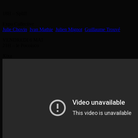
18H – Spliff
Expo Collective
Julie Chovin
,
Ivan Mathie
,
Julien Mignot
,
Guillaume Trouvé
VENDREDI 6 MAI
21H – le Pocoloco
Xixa