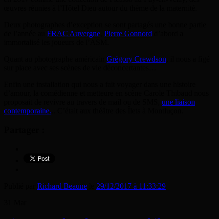
œuvres réunies à l’Hôtel Dieu autour du thème de la maternité.
Deux photographes d’exception se sont partagés une bonne partie
de l’année au
FRAC Auvergne
,
Pierre Gonnord
d’abord a
immortalisé les joueurs de l’ASM.
Quant au photographe américain
Grégory Crewdson
, il nous a figé
sur place avec ses scènes de vie déconcertantes…
Enfin une installation qui nous a fait voyager dans une histoire
d’amour, la comédienne et metteure en scène Carole Thibaud nous
proposait de revivre au travers de mail ou de SMS,
une liaison
contemporaine.
.. C’était aux théâtre des Îlets à Montluçon.
Partager :
Publié par
Richard Beaune
le
29/12/2017 à 11:33:29
31
Mar