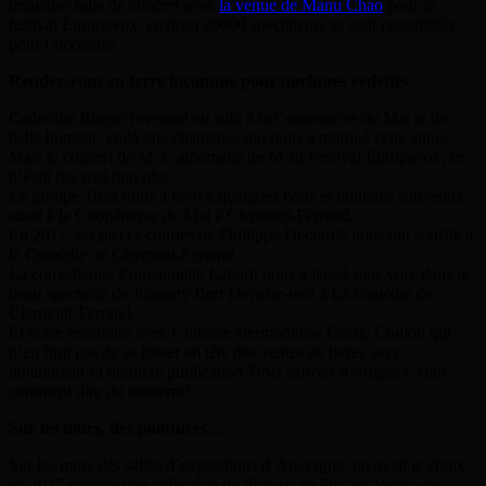
immense salle de concert avec
la venue de Manu Chao
pour le
festival Europavox, environ 20000 spectateurs se sont rassemblés
pour l’occasion.
Rendez-vous en terre inconnue pour quelques vedettes
Catherine Ringer revenant en solo à la Coopérative de Mai et de
belle humeur, voilà une chanteuse qui nous a marqué cette année.
Mais le concert de M, L’amomalie de M au Festival Europavox, ce
n’était pas mal non plus…
Le groupe Trust nous a ravivé quelques bons et lointains souvenirs
aussi à la Coopérative de Mai à Clermont-Ferrand.
En 2017, les pièces courtes de Phillippe Decouflé nous ont soufflé à
la Comédie de Clermont-Ferrand.
La comédienne Emmanuelle Laborit nous a laissé sans voix dans le
beau spectacle de Johanny Bert
Devaste-moi
à La comédie de
Clermont-Ferrand.
Et notre rencontre avec l’auteure clermontoise Cécile Coulon qui
n’en finit pas de se hisser en tête des ventes de livres avec
notamment sa dernière publication
Trois saisons d’orages
c’était
comment dire du tonnerre!
Sur les murs, des pointures…
Sur les murs des salles d’expositions d’Auvergne, on avait le choix
en 2017 comme une collection de Picasso au Puy-en-Velay, des