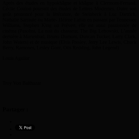
Après des études en hypokhâgne et khâgne à Clermont-Ferrand,
Cécile Coulon poursuit des études de Lettres Modernes. Outre son
goût prononcé pour la littérature, de Steinbeck à Luc Dietrich,
Nathalie Sarraute ou Marie- Hélène Lafon en passant par Tennessee
Williams, Stephen King ou Prévert, elle est aussi passionnée de
cinéma (Pasolini, La nuit du chasseur, The Big Lebowski, L’année
dernière à Marienbad, Bruno Dumont, Duncan Tucker, Larry Clark,
John Waters) et de musique (Elvis Presley, Jerry Lee Lewis, Chuck
Berry, Ramones, Lesley Gore, Otis Redding, John Legend)
Louis Aguilar
Troy Von Balthazar
Partager :