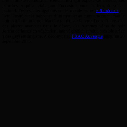
c’est l’artiste Abdelkader Benchamma qui expose ses dessins, ses
planches et qui a refait, pour l’occasion, toute la déco, du sol au
plafond. De ses interrogations sur le monde est né
« Random »
un
livre illustré sur la naissance d’un monde: au commencement était le
noir et à la fin une nuit blanche tombe sur la terre. Dans l’intervalle,
des pierres avancent dans le désert, des hommes vêtus de noir
sortent de huttes en végétation, une végétation rendue possible grâce
à des geysers de glace. A découvrir au
FRAC Auvergne
jusqu’au 20
septembre 2015.