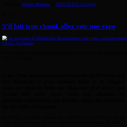
Publié par
Valérie Mathieu
le
13/07/2015 à 16:54:44
01
Juil
S’il fait trop chaud, allez voir une expo
Les paysages d’Abdelkader Benchamma sont certes, apocalyptiques mai
FRAC Auvergne
C’est l’une des recommandations des préfectures qui
ont déclenché le plan canicule force 3: se réfugier
dans un endroit frais ou climatisé. J’ai donc une
bonne idée pour vous: voici une sélection de
quelques expositions qui ont lieu dans des châteaux
ou des salles climatisées.
Le FRAC Auvergne déploie ses collections tout l’été aux quatre
coins de l’Auvergne. Dans la capitale et dans les locaux du FRAC,