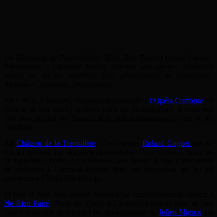
Un Reportage de Pierre-Olivier Belle, Eric Taxil et Magali Canuto.
Intervenants : Charlotte Benoit, adjointe aux affaires culturelles
Mairie de Vichy; Kourtney Roy, photographe et mannequin;
Alejandro Cartagena, photographe.
Au CNCS, à Moulins, l’exposition consacrée à
l’Opéra Comique
est
victime de son succès et devra jouer les prolongations. Il vous rest
l’été pour profiter de l’histoire de la salle parisienne au travers de ses
costumes.
Au
Château de la Trémolière
, c’est l’artiste
Roland Cognet
qui est
mis à l’honneur par la galerie clermontoise Claire Gastaud, jusqu’au
30 septembre. Enfin, Anne-Marie Filaire montre le fruit d’une année
de résidence à Clermont-Ferrand dans une exposition qui lui est
consacrée à l’Hotel Fondfreyde.
Et puis si vous avez encore besoin d’un rafraîchissement, courez à
Ne Rien Faire
(Place du Terrail à Clermont-Ferrand) pour ne rien
faire d’autre que de regarder les photographies de
Julien Mignot
qui