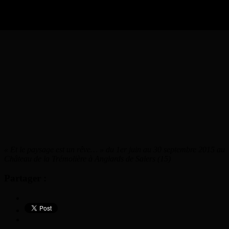
« Et le paysage est un rêve… » du 1er juin au 30 septembre 2015 au
Château de la Trémolière à Anglards de Salers (15)
Partager :