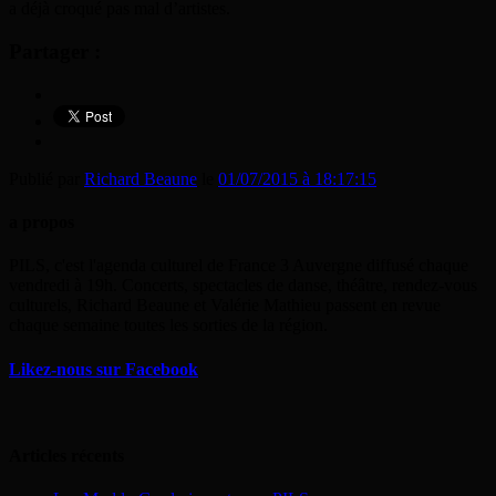
a déjà croqué pas mal d’artistes.
Partager :
Publié par
Richard Beaune
le
01/07/2015 à 18:17:15
a propos
PILS, c'est l'agenda culturel de France 3 Auvergne diffusé chaque
vendredi à 19h. Concerts, spectacles de danse, théâtre, rendez-vous
culturels, Richard Beaune et Valérie Mathieu passent en revue
chaque semaine toutes les sorties de la région.
Likez-nous sur Facebook
Articles récents