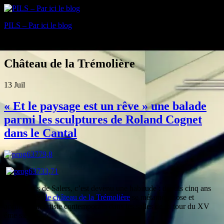
PILS – Par ici le blog
Blog
Château de la Trémolière
13
Juil
« Et le paysage est un rêve » une balade
parmi les sculptures de Roland Cognet
dans le Cantal
A Anglards de Salers, c’est devenu une habitude : depuis cinq ans
tous les étés,
le château de la Trémolière
se métamorphose et
accueille un artiste contemporain dans les salles de sa tour du XV
éme siècle.