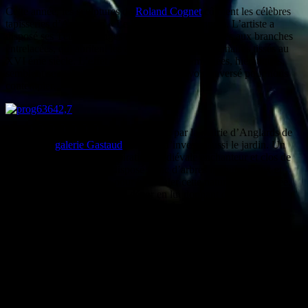
Cette année, les sculptures de
Roland Cognet
côtoient les célèbres
tapisseries d’Aubusson « Le Bestiaire fantastique ». L’artiste a
disposé ses Têtes de singes devant les forêts touffues aux branches
entrelacées, qui abritent les animaux réels ou imaginaires tissés au
XVI éme siècle. L’effet est réussi : les têtes moulées, hiératiques,
semblent se moquer du temps ou plutôt l’avoir traversé pour nous
contempler.
Et pour la première fois, l’artiste invité par la mairie d’Anglards de
Salers et la
galerie Gastaud
a décidé d’investir aussi le jardin. Un
Jardin contemporain d’inspiration médiévale enchanteur et clos de
mur. Roland Cognet y a disposé tronc d’arbres monumentaux et
loups de bronze, comme pour bousculer cette nature domestiquée.
Les sculptures enchantent le décor en lui donnant des allures de
conte de fées : « Et le paysage est un rêve… »