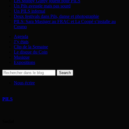
Les Muddy Gurdy jouent pour PILS
Un Pils aveugle mais pas sourd
Un PILS infernal
Deux festivals dans Pils, danse et photographie
PILS: Sara Masüger au FRAC et La Coopé s’installe au
Cosmo
Agenda
J’y étais
Clip de la Semaine
Le disque du Coin
Musique
Expositions
Nous écrire
PILS
Social