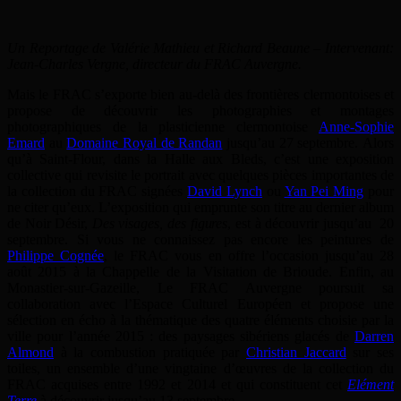
Un Reportage de Valérie Mathieu et Richard Beaune – Intervenant:
Jean-Charles Vergne, directeur du FRAC Auvergne.
Mais le FRAC s’exporte bien au-delà des frontières clermontoises et
propose de découvrir les photographies et montages
photographiques de la plasticienne clermontoise
Anne-Sophie
Emard
au
Domaine Royal de Randan
jusqu’au 27 septembre. Alors
qu’à Saint-Flour, dans la Halle aux Bleds, c’est une exposition
collective qui revisite le portrait avec quelques pièces importantes de
la collection du FRAC signées
David Lynch
ou
Yan Pei Ming
pour
ne citer qu’eux. L’exposition qui emprunte son titre au dernier album
de Noir Désir,
Des visages, des figures
, est à découvrir jusqu’au 20
septembre. Si vous ne connaissez pas encore les peintures de
Philippe Cognée
, le FRAC vous en offre l’occasion jusqu’au 28
août 2015 à la Chappelle de la Visitation de Brioude. Enfin, au
Monastier-sur-Gazeille, Le FRAC Auvergne poursuit sa
collaboration avec l’Espace Culturel Européen et propose une
sélection en écho à la thématique des quatre éléments choisie par la
ville pour l’année 2015 : des paysages sibériens glacés de
Darren
Almond
à la combustion pratiquée par
Christian Jaccard
sur ses
toiles, un ensemble d’une vingtaine d’œuvres de la collection du
FRAC acquises entre 1992 et 2014 et qui constituent cet
Elément
Terre
à découvrir jusqu’au 13 septembre.