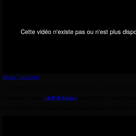
Pils du 7 avril 2017
La coopérative de mai à Clermont-Ferrand est plus connue pour ses c
Mais depuis cinq ans
« le P’tit Serge »
participe à l’éveil musical des 
Alors mercredi 5 avril
Mami Chan
et
Pascal Moreau
ont proposé à 