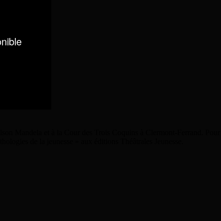
Nelson Mandela et à la Cour des Trois Coquins à Clermont-Ferrand. Pour i
thologies de la jeunesse » aux éditions Théâtrales Jeunesse.