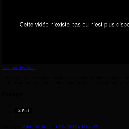
La Cour des Ados
Du 4 au 8 avril, des rencontres et des spectacles ont lieu à l’espace 
participé au projet racontent cette expérience dans « Les nouvelles my
Partager :
Publié par
Valérie Mathieu
le
07/04/2017 à 17:14:37