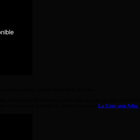
ock comme pour les grands mais à partir de 6 ans.
 aux adolescents. Neuf auteurs ont travaillé avec des groupes de jeunes p
s ont pris part à la totalité du projet et le festival
La Cour aux Ados