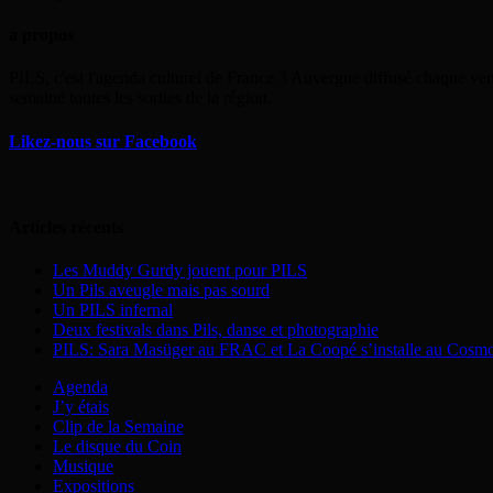
a propos
PILS, c'est l'agenda culturel de France 3 Auvergne diffusé chaque ven
semaine toutes les sorties de la région.
Likez-nous sur Facebook
Articles récents
Les Muddy Gurdy jouent pour PILS
Un Pils aveugle mais pas sourd
Un PILS infernal
Deux festivals dans Pils, danse et photographie
PILS: Sara Masüger au FRAC et La Coopé s’installe au Cosm
Agenda
J’y étais
Clip de la Semaine
Le disque du Coin
Musique
Expositions