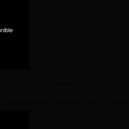
oncerts pointus que pour sa programmation jeunesse.
tout jeunes auvergnats : rap, rock, electro ou classique, il faut leur appr
une centaine d’enfants une version moderne et ludique d’un concert de