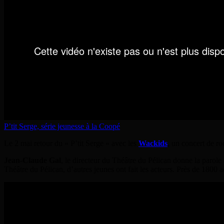
P’tit Serge, série jeunesse à la Coopé
Le 2 mai retour du « P’tit Serge » avec les
Wackids
, un concert de r
Jean-Claude Gal
, le directeur du Théâtre du Pélican donne la parole
Théâtre du Pélican, d’autres jeunes ont fait les acteurs. Près de 1800 ado