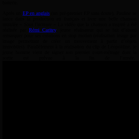
batterie.
Après un
EP en anglais
(un pré-premier EP sans doute), Pauline se
lance dans la production en français et livre une belle chanson
intitulée «
Sous l’armure
» La vidéo que la chanson a inspiré a été
réalisée par
Rémi Caritey
, jeune réalisateur qui se fait d’abord
remarquer pour ses créations en stop motion (réalisation image par
image
permettant de créer un mouvement à partir d’objets
immobiles). Parallèlement à la réalisation du clip de Léopoldine, le
jeune homme vient de signer son premier court-métrage dont la
sortie est prévue à la fin de l’année.