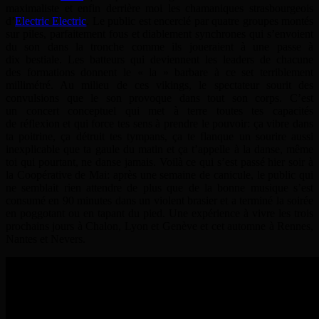
maximaliste et enfin derrière moi les chamaniques strasbourgeois
d’
Electric Electric
. Le public est encerclé par quatre groupes montés
sur piles, parfaitement fous et diablement synchrones qui s’envoient
du son dans la tronche comme ils joueraient à une passe à
dix bestiale. Les batteurs qui deviennent les leaders de chacune
des formations donnent le « la » barbare à ce set terriblement
millimétré. Au milieu de ces vikings, le spectateur sourit des
convulsions que le son provoque dans tout son corps. C’est
un concert conceptuel qui met à terre toutes tes capacités
de réflexion et qui force tes sens à prendre le pouvoir: ça vibre dans
ta poitrine, ça détruit tes tympans, ça te flanque un sourire aussi
inexplicable que ta gaule du matin et ça t’appelle à la danse, même
toi qui pourtant, ne danse jamais. Voilà ce qui s’est passé hier soir à
la Coopérative de Mai: après une semaine de canicule, le public qui
ne semblait rien attendre de plus que de la bonne musique s’est
consumé en 90 minutes dans un violent brasier et a terminé la soirée
en poggotant ou en tapant du pied. Une expérience à vivre les trois
prochains jours à Chalon, Lyon et Genève et cet automne à Rennes,
Nantes et Nevers.