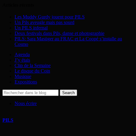
Articles récents
Les Muddy Gurdy jouent pour PILS
Un Pils aveugle mais pas sourd
Un PILS infernal
Deux festivals dans Pils, danse et photographie
PILS: Sara Masüger au FRAC et La Coopé s’installe au
Cosmo
Agenda
J’y étais
Clip de la Semaine
Le disque du Coin
Musique
Expositions
Nous écrire
PILS