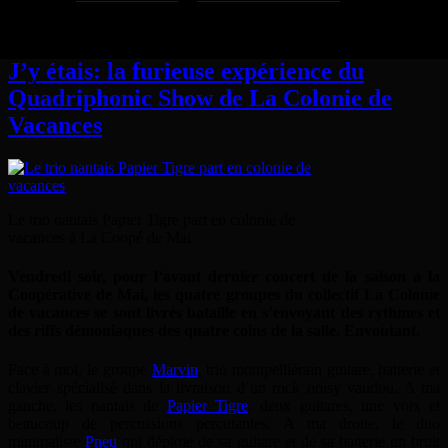
04
Juil
J’y étais: la furieuse expérience du
Quadriphonic Show de La Colonie de
Vacances
Le trio nantais Papier Tigre part en colonie de
vacances à La Coopé de Mai
Vendredi soir, pour l’avant dernier concert de la saison à la
Coopérative de Mai, les quatre groupes du collectif La Colonie
de vacances se sont livrés bataille en s’envoyant des rythmes et
des riffs démoniaques des quatre coins de la salle. Envoutant.
Face à moi, le groupe
Marvin
, trio montpelliérain guitare, batterie et
clavier spécialisé dans la livraison d’un rock noisy vaudou. A ma
gauche, les nantais de
Papier Tigre
, deux guitares, une voix et
beaucoup de percussions percutantes. A ma droite, le duo
minimaliste
Pneu
qui déploie de sa guitare et de sa batterie un bruit