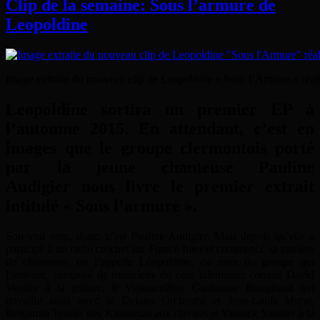
Clip de la semaine: Sous l’armure de
Leopoldine
Image extraite du nouveau clip de Leopoldine « Sous l’Armure » réal
Leopoldine sortira un premier EP à
l’automne 2015. En attendant, c’est en
images que le groupe clermontois porté
par la jeune chanteuse Pauline
Audigier nous livre le premier extrait
intitulé « Sous l’armure ».
Son vrai nom, donc, c’est Pauline Audigier. Mais depuis qu’elle a
participé à un radio crochet sur France Inter et commencé sa carrière
de chanteuse, on l’appelle Léopoldine, du nom du groupe qui
l’entoure, composé de musiciens du coin talentueux comme
David
Verdier à la guitare, le violoncelliste Guillaume Bongiraud qui
travaille aussi avec le Delano Orchestra et Jean-Louis Murat,
Benjamin Tessier des Kissinmas aux claviers et Yannick Saunier à la