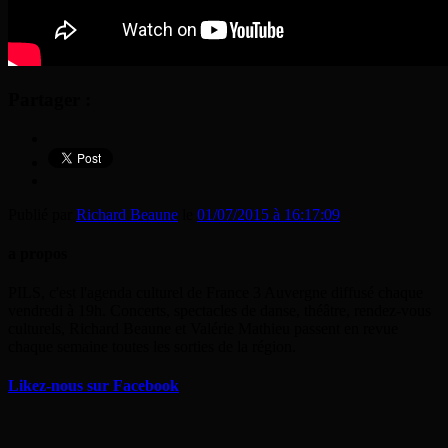
Partager :
Publié par
Richard Beaune
le
01/07/2015 à 16:17:09
a propos
PILS, c'est l'agenda culturel de France 3 Auvergne diffusé chaque
vendredi à 19h. Concerts, spectacles de danse, théâtre, rendez-vous
culturels, Richard Beaune et Valérie Mathieu passent en revue
chaque semaine toutes les sorties de la région.
Likez-nous sur Facebook