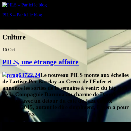
PILS – Par ici le blog
Blog
Culture
16
Oct
PILS, une étrange affaire
Le nouveau PILS monte aux échelles
de l’artiste Per Barclay au Creux de l’Enfer et
annonce les sorties de la semaine à venir: du hip hop
de la Compagnie Daruma au charme de Danny
Brillant avec un détour du côté de Jazz en tête
version 2015, autant le dire simplment, il y en a pour
tous les goûts.