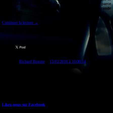
vendent aux prix exorbitants de 70 à 200 euros et ensuite parce
que pour moi, Elton John, c’est quand même la plus grande
énigme du 20è siècle.
Continuer la lecture
→
Partager :
Publié par
Richard Beaune
le
15/02/2016 à 10:06:14
a propos
PILS, c'est l'agenda culturel de France 3 Auvergne diffusé chaque
vendredi à 19h. Concerts, spectacles de danse, théâtre, rendez-vous
culturels, Richard Beaune et Valérie Mathieu passent en revue
chaque semaine toutes les sorties de la région.
Likez-nous sur Facebook