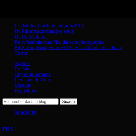
Articles récents
Les Muddy Gurdy jouent pour PILS
Un Pils aveugle mais pas sourd
Un PILS infernal
Deux festivals dans Pils, danse et photographie
PILS: Sara Masüger au FRAC et La Coopé s’installe au
Cosmo
Agenda
J’y étais
Clip de la Semaine
Le disque du Coin
Musique
Expositions
Nous écrire
PILS