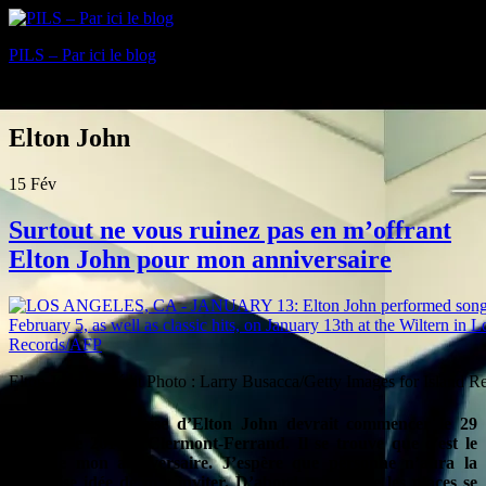
PILS – Par ici le blog
Blog
Elton John
15
Fév
Surtout ne vous ruinez pas en m’offrant
Elton John pour mon anniversaire
Elton John – Crédit Photo : Larry Busacca/Getty Images for Island 
La tournée française d’Elton John devrait commencer le 29
novembre 2016 à Clermont-Ferrand. Il se trouve que c’est le
jour de mon anniversaire. J’espère que personne n’aura la
mauvaise idée de m’y inviter. D’abord parce que les places se