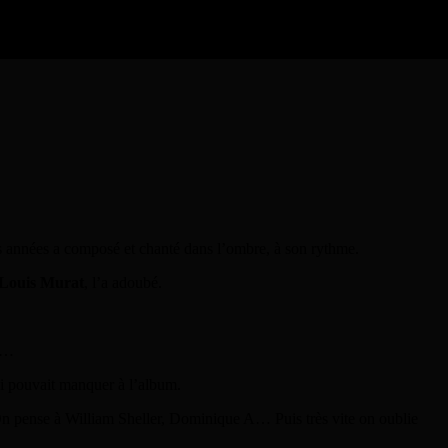
s années a composé et chanté dans l’ombre, à son rythme.
Louis Murat
, l’a adoubé.
s…
qui pouvait manquer à l’album.
. On pense à William Sheller, Dominique A… Puis très vite on oublie