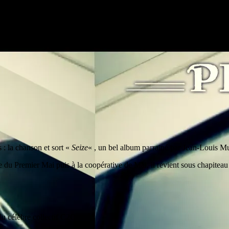
 : la chanson et sort «
Seize
« , un bel album parrainé par Jean-Louis Mu
ce du Premier Mai puis à la coopérative de Mai, il revient sous chapit
u célèbre collectif C2C