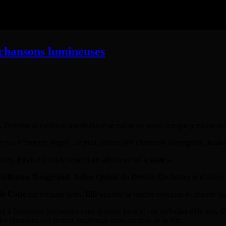
 chansons lumineuses
. Derrière le médecin anesthésiste se cache un musicien qui pendant de
Et pas n’importe lequel : le plus célèbre des chanteurs auvergnats,
Jean-
itres,
Eryk.e
a fait le reste et un album est né
« seize »
.
uillaume Bongiraud
,
Julien Quinet
du
Delano Orchestra
et d’autre
le Cotte
sur certains titres. Elle apporte la touche exotique et chaude 
nd à fredonner longtemps cette écriture juste et ces mélodies délicates
es chansons qui restent longtemps dans un coin de la tête…