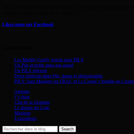
PILS, c'est l'agenda culturel de France 3 Auvergne diffusé chaque ven
semaine toutes les sorties de la région.
Likez-nous sur Facebook
Articles récents
Les Muddy Gurdy jouent pour PILS
Un Pils aveugle mais pas sourd
Un PILS infernal
Deux festivals dans Pils, danse et photographie
PILS: Sara Masüger au FRAC et La Coopé s’installe au Cosm
Agenda
J’y étais
Clip de la Semaine
Le disque du Coin
Musique
Expositions