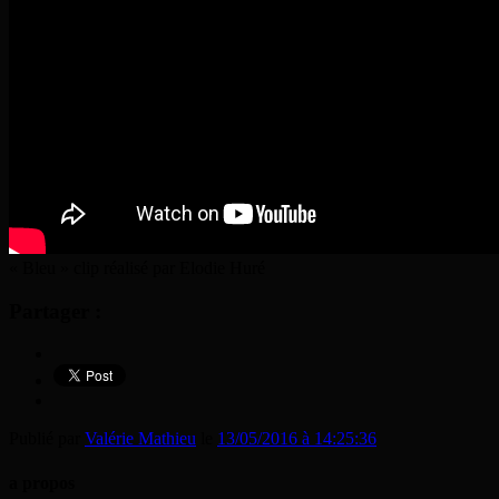
« Bleu » clip réalisé par Elodie Huré
Partager :
Publié par
Valérie Mathieu
le
13/05/2016 à 14:25:36
a propos