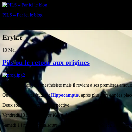
PILS – Par ici le blog
Blog
Eryk.e
13
Mai
Pils ou le retour aux origines
Eryk.e
est médecin anesthésiste mais il revient à ses premières amours
Quant au festival étudiant
Hippocampus
, après plusieurs années pla
Deux soirées festives en perspective :
Vendredi 13 mai :
Thomas Kahn
,
Lyre le Temps
et
Manudigital
Samedi 14 mai :
Comausaure
,
Jabberwocky
et
DJ Pfel
et
DJ Greem
d