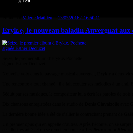
Publié par
Valérie Mathieu
le
13/05/2016 à 16:50:11
Eryk.e, le nouveau baladin Auvergnat aux
Seize, le premier album d’Eryk.e. Pochette
signée Esther Decluzet
Nouvelle voix dans le paysage musical auvergnat,
Eryk.e
a deux vies
Une rencontre a tout changé : il a fait écouter ses mélodies à un ami. 
Séduit par ses musiques, le compositeur lui a écrit les paroles de trois t
Dix chansons enregistrées dans le studio de
Denis Clavaizolle
avec
G
La dernière bonne idée a été de s’allier le contrechant prenant de
Gaël
Un premier opus qui en appelle d’autres. Après l’écoute, on se surpre
ces illustres aînés et on se remet en boucle
«
Les lieux »
ou
«
B
leu »
d