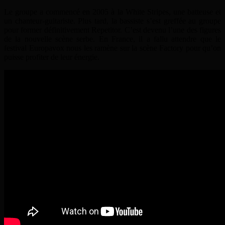
Le groupe a commencé en 2005 à la White Stripes, une batteuse et
un chanteur-guitariste. Plus tard, la bassiste s’est greffée au groupe
pour former définitivement Repetitor. C’est devenu l’une des figures
de la nouvelle scène serbe. En France, il a fallu attendre que le
festival Europavox nous les ramène sur la scène Factory pour qu’on
puisse profiter de leur énergie.