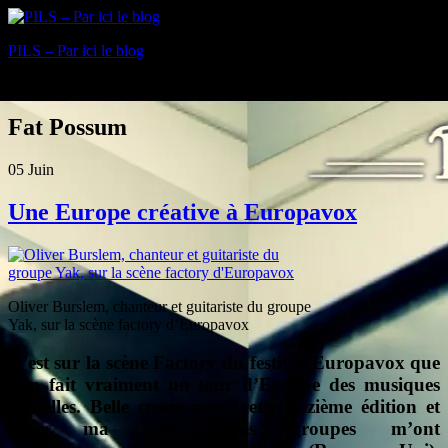
PILS – Par ici le blog
Blog
Fat Possum
05
Juin
Une Europe créative à Europavox
Oliver Burslem, chanteur et guitariste du groupe
Yak, sur la scène factory d’Europavox
C’est sur la scène Factory du festival Europavox que
l’on fait vraiment un tour d’Europe des musiques
actuelles. Belle cuvée pour cette onzième édition et
pour ma part, trois groupes m’ont