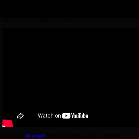
festivals du territoire est un grand succès. A Clermont-Ferrand,
l’horaire (19h45), quand le public en était encore à l’apéro, était un
peu hard mais les londoniens ne se sont pas démontés et ont
déchargé un rock enragé sur la foule.
Le groupe
Repetitor
chante en serbe et ça lui va très bien