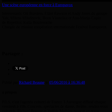
Une scène européenne en force à Europavox
Intervenants: Oli Burslem, Elliot Rawson et Andy Jones du groupe
Yak; Milena Milutinovic, Boris Vlastelica et Ana-Marija Cupin
de Repetitor; Katia Bouferrache
Chargée de mission coopération internationale Festival Europavox.
Partager :
Publié par
Richard Beaune
le
05/06/2016 à 16:36:48
a propos
PILS, c'est l'agenda culturel de France 3 Auvergne diffusé chaque
vendredi à 19h. Concerts, spectacles de danse, théâtre, rendez-vous
culturels, Richard Beaune et Valérie Mathieu passent en revue