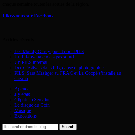
chaque semaine toutes les sorties de la région.
Likez-nous sur Facebook
Articles récents
Les Muddy Gurdy jouent pour PILS
Un Pils aveugle mais pas sourd
Un PILS infernal
Deux festivals dans Pils, danse et photographie
PILS: Sara Masüger au FRAC et La Coopé s’installe au
Cosmo
Agenda
J’y étais
Clip de la Semaine
Le disque du Coin
Musique
Expositions