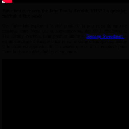
Have you ever seen the Jane Fonda Aerobic VHS? La question
méritait d’être posée
Ces finlandais explorent le côté punk de la pop et ça donne une
musique entre Nena (si, si, souvenez-vous des
99 Luftballons
) et
The Dandy Warhols. Leur premier album
«
Teenage Sweetheart
»
est un condensé d’énergie brute et sur la scène d’Europavox, même
si le chant est approximatif, la manière que ce trio a employé pour
livrer la chose a déchaîné les clermontois.