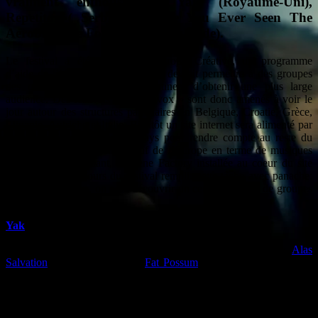
vraiment enthousiasmé: Yak (Royaume-Uni),
Repetitor ( Serbie) et Have You Ever Seen The
Aerobic Jane Fonda VHS (Finlande).
Le festival a été retenu par Europe Créative, un programme
d’aide de l’Union Européenne qui devrait permettre à des groupes
des quatre coins du vieux continent d’obtenir une plus large
audience. Des festivals « Europavox » sont donc amenés à voir le
jour autour des structures partenaires en
Belgique, Croatie, Grèce,
Lituanie, Autriche et Italie. Bientôt un site internet sera alimenté par
des journalistes de tous ces pays pour rendre compte au reste du
monde du foisonnement créatif de l’Europe en terme de musiques
actuelles. En attendant, la scène Factory installée au coeur du site
pendant les trois jours du festival remplit cette tâche avec panache:
cette année encore, on a pu découvrir un certain nombre de groupes
très enthousiasmants.
Yak
, le rock anglais est encore furieux
D’abord repérés par Jack White puis un premier album «
Alas
Salvation
» signé sur le label
Fat Possum
(Black Keys, Fat White
Family ou Dinosaur Jr…), les trois gars de Yak déploient une
énergie redoutable sur scène et en studio pour livrer un rock
furieusement bon. Les trois anglais n’ont pas trop de souci à se faire
pour l’avenir et leur première tournée en France dans les plus beaux