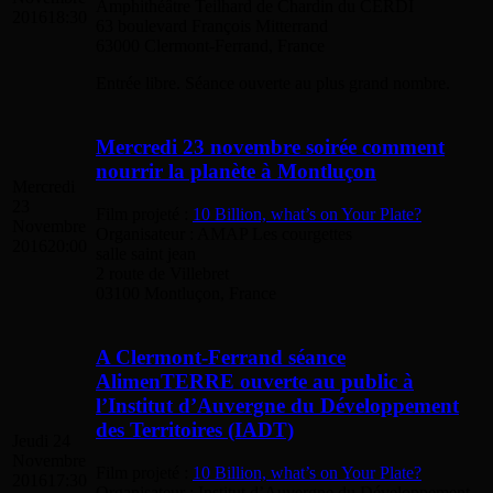
Amphithéâtre Teilhard de Chardin du CERDI
2016
18:30
63 boulevard François Mitterrand
63000 Clermont-Ferrand, France
Entrée libre. Séance ouverte au plus grand nombre.
Mercredi 23 novembre soirée comment
nourrir la planète à Montluçon
Mercredi
23
Film projeté :
10 Billion, what’s on Your Plate?
Novembre
Organisateur : AMAP Les courgettes
2016
20:00
salle saint jean
2 route de Villebret
03100 Montluçon, France
A Clermont-Ferrand séance
AlimenTERRE ouverte au public à
l’Institut d’Auvergne du Développement
des Territoires (IADT)
Jeudi 24
Novembre
Film projeté :
10 Billion, what’s on Your Plate?
2016
17:30
Organisateur : Institut d’Auvergne du Développement