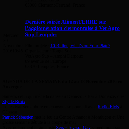
63000 Clermont-Ferrand, France
Dernière soirée AlimenTERRE sur
l’agglomération clermontoise à Vet Agro
Sup Lempdes
Mercredi
30
Film projeté :
10 Billion, what’s on Your Plate?
Novembre
Organisateur : Tonga Soa
2016
19:45
VetAgro Sup – Amphi Darpoux
89 avenue de l’Europe
63370 Lempdes, France
AGENDA DE LA SEMAINE du 12 au 18 Novembre 2016 en
Auvergne
Samedi, celui qui mène la danse au Demezous Bar à Domaize, c’est
Sly de Bruix
.
Le festival Sémaphore en chansons se poursuit avec
Radio Elvis
à
Cébazat
Patrick Sébastien
met le feu au Centre Athanor à Montluçon et Une
grosse semaine débute à la coopé de mai
Avec notamment le guitariste
Serge Teyssot-Gay
samedi pour son