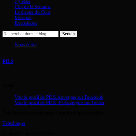
J’y étais
Clip de la Semaine
Le disque du Coin
Musique
Expositions
Nous écrire
PILS
Social
Voir le profil de PILS.Auvergne sur Facebook
Voir le profil de PILS_F3Auvergne sur Twitter
Télécharger gratuitement l’application franceinfo
Télécharger
© 2026 France Télévisions