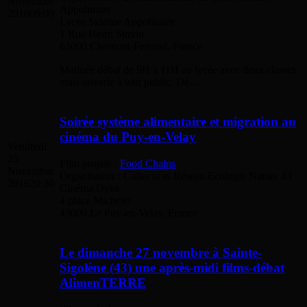
Novembre
Appolinaire
2016
09:00
Lycée Sidoine Appolinaire
1 Rue Henri Simon
63000 Clermont-Ferrand, France
Matinée débat de 9H à 11H au lycée avec deux classes
mais ouverte à tout public. Dé…
Soirée système alimentaire et migration au
cinéma du Puy-en-Velay
Vendredi
25
Film projeté :
Food Chains
Novembre
Organisateur : Collectif et Réseau Ecologie Nature 43
2016
20:30
Cinéma Dyke
4 place Michelet
43000 Le Puy-en-Velay, France
Le dimanche 27 novembre à Sainte-
Sigolène (43) une après-midi films-débat
AlimenTERRE