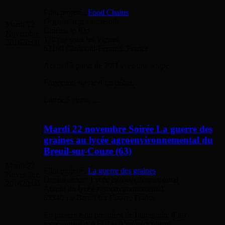
Film projeté :
Food Chains
Organisateur : anisetoile
Mardi 22
Cinéma le Rio
Novembre
178 rue sous les Vignes
2016
20:00
63100 Clermont-Ferrand, France
Accueil à partir de 20H avec une soupe.
Projection suivie d’un débat.
Entrée 5 euros….
Mardi 22 novembre Soirée La guerre des
graines au lycée agroenvironnemental du
Breuil-sur-Couze (63)
Mardi 22
Film projeté :
La guerre des graines
Novembre
Organisateur : Lycée agroenvironnemental
2016
20:00
Amphi du lycée agroenvironnemental
63340 Le Breuil sur Couze, France
En présence du président de Limagrain, d’un
représentant d’AFDI et d’un agriculteur