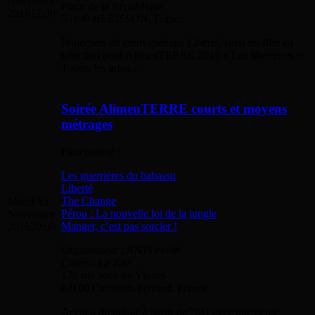
Novembre
Place de la République
2016
17:30
03190 HERISSON, France
Projection du court-métrage Liberté, suivi du film en
sélection pour AlimenTERRE 2015 « Les liberterres »
Toutes les infos…
Soirée AlimenTERRE courts et moyens
métrages
Film projeté :
Les guerrières du babassu
Liberté
The Change
Mardi 15
Pérou : La nouvelle loi de la jungle
Novembre
Manger, c’est pas sorcier !
2016
20:00
Organisateur : ANIS étoilé
Cinéma Le Rio
178 rue sous les Vignes
63100 Clermont-Ferrand, France
Accueil du public à partir de 20H avec une petite