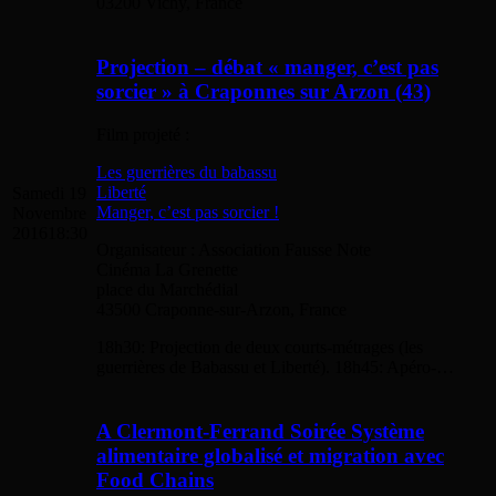
03200 Vichy, France
Projection – débat « manger, c’est pas
sorcier » à Craponnes sur Arzon (43)
Film projeté :
Les guerrières du babassu
Liberté
Samedi 19
Manger, c’est pas sorcier !
Novembre
2016
18:30
Organisateur : Association Fausse Note
Cinéma La Grenette
place du Marchédial
43500 Craponne-sur-Arzon, France
18h30: Projection de deux courts-métrages (les
guerrières de Babassu et Liberté). 18h45: Apéro-…
A Clermont-Ferrand Soirée Système
alimentaire globalisé et migration avec
Food Chains