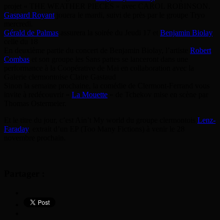
projet
« THE WEATHER PIECES » avec CAROL ROBINSON.
Gaspard Royant
jouera le mardi, suivi de près par le groupe Tryo
mercredi.
Gérald de Palmas
assurera la soirée du Jeudi 17 et
Benjamin Biolay
celle du 18
En deuxième partie du concert de Benjamin Biolay, l’artiste
Robert
Combas
et son groupe les Sans pattes se lanceront dans une
performance à la Coopérative de Mai en collaboration avec la
Galerie clermontoise Claire Gastaud
Sinon la semaine prochaine, la comédie de Clermont-Ferrand vous
invite à redécouvrir «
La Mouette
» de Tchekov mise en scène par
Thomas
Ostermeier.
Et le titre du jour, c’est Ain’t My world du groupe clermontois
Lenz-
Faraday
, extrait d’un EP (Too Many Fictions) à venir le 28
novembre prochain.
Partager :