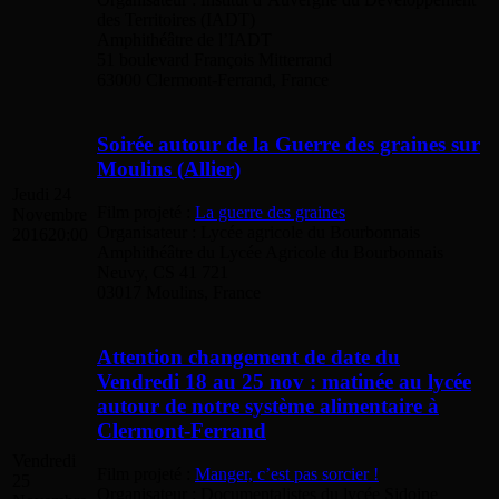
des Territoires (IADT)
Amphithéâtre de l’IADT
51 boulevard François Mitterrand
63000 Clermont-Ferrand, France
Soirée autour de la Guerre des graines sur
Moulins (Allier)
Jeudi 24
Film projeté :
La guerre des graines
Novembre
Organisateur : Lycée agricole du Bourbonnais
2016
20:00
Amphithéâtre du Lycée Agricole du Bourbonnais
Neuvy, CS 41 721
03017 Moulins, France
Attention changement de date du
Vendredi 18 au 25 nov : matinée au lycée
autour de notre système alimentaire à
Clermont-Ferrand
Vendredi
Film projeté :
Manger, c’est pas sorcier !
25
Organisateur : Documentalistes du lycée Sidoine