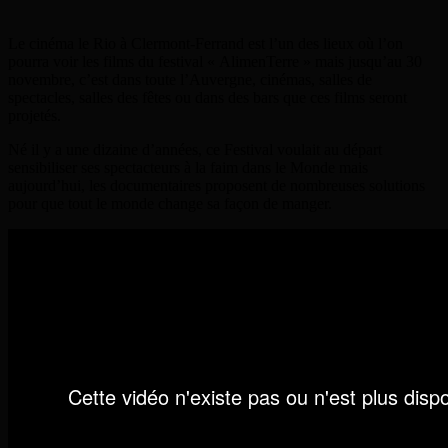
Le cinéma le Rio à Clermont-Ferrand est l’un des lieux où l’on
pourra voir les films du festival « AlimenTerre » mais jusqu’au 30
novembre, c’est dans toute l’Auvergne, cinémas, salles de
spectacles, salles des fêtes ou dans des bars que ces films seront
projetés.
Né il y a une dizaine d’années, ce Festival voulait au départ
sensibiliser ses spectacteurs à la faim dans le Monde mais
aujourd’hui, les documentaires proposent de nombreuses solutions
pour que tout le monde change sa façon de manger.