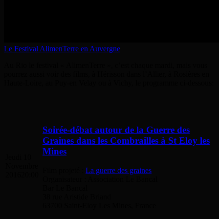
Le Festival AlimenTerre en Auvergne
Au Rio le festival « AlimenTerre », c’est chaque mardi, mais vous
pourrez aussi voir des films, à Hérisson dans l’Allier, à Rosières en
Haute-Loire, au Puy-en Velay ou à Vichy, le programme ci-dessous:
Soirée-débat autour de la Guerre des
Graines dans les Combrailles à St Eloy les
Mines
Jeudi 10
Novembre
Film projeté :
La guerre des graines
2016
20:00
Organisateur : Association Le Bancal
Bar Le Bancal
38 rue Aristide Briand
63700 Saint-Eloy Les Mines, France