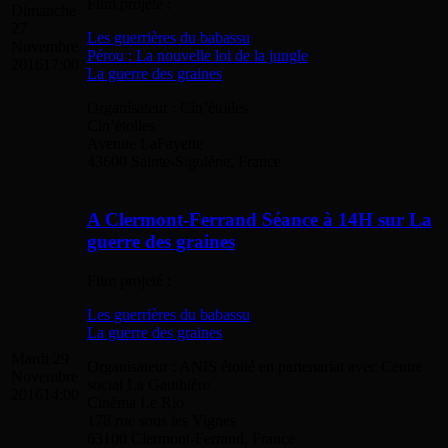
Film projeté :
Dimanche
27
Les guerrières du babassu
Novembre
Pérou : La nouvelle loi de la jungle
2016
17:00
La guerre des graines
Organisateur : Cin’étoiles
Cin’étoiles
Avenue LaFayette
43600 Sainte-Sigolène, France
A Clermont-Ferrand Séance à 14H sur La
guerre des graines
Film projeté :
Les guerrières du babassu
La guerre des graines
Mardi 29
Organisateur : ANIS étoilé en partenariat avec Centre
Novembre
social La Gauthière
2016
14:00
Cinéma Le Rio
178 rue sous les Vignes
63100 Clermont-Ferrand, France