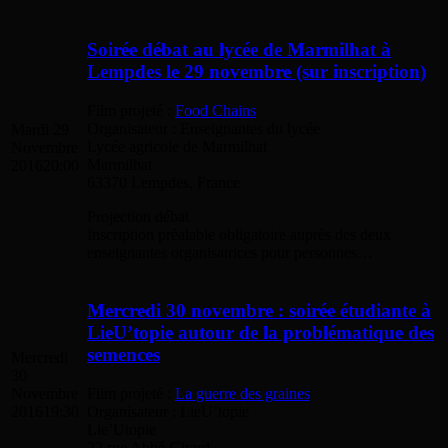
Soirée débat au lycée de Marmilhat à
Lempdes le 29 novembre (sur inscription)
Film projeté :
Food Chains
Organisateur : Enseignantes du lycée
Mardi 29
Lycée agricole de Marmilhat
Novembre
Marmilhat
2016
20:00
63370 Lempdes, France
Projection débat
Inscription préalable obligatoire auprès des deux
enseignantes organisatrices pour personnes…
Mercredi 30 novembre : soirée étudiante à
LieU’topie autour de la problématique des
semences
Mercredi
30
Film projeté :
La guerre des graines
Novembre
Organisateur : LieU’topie
2016
19:30
Lie’Utopie
22 rue Abbé Girard