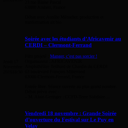
23 rue Blaise Pascal
63880 Ambert, France
Débat avec Aurélie Ménadier, production et
tranformation ait bio
Soirée avec les étudiants d’Africavenir au
CERDI – Clermont-Ferrand
Film projeté :
Manger, c’est pas sorcier !
Organisateur : AFRICAVENIR
Jeudi 17
Amphithéâtre Teilhard de Chardin du CERDI
Novembre
63 boulevard François Mitterrand
2016
18:30
63000 Clermont-Ferrand, France
Entrée libre. Séance ouverte au plus grand nombre.
Débat prévu avec :
– M. Alain Geringer : CCFD-Terre Solidaire…
Vendredi 18 novembre : Grande Soirée
d’ouverture du Festival sur Le Puy en
Velay