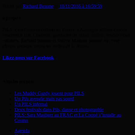
Publié par
Richard Beaune
le
10/11/2016 à 16:59:59
a propos
PILS, c'est l'agenda culturel de France 3 Auvergne diffusé chaque
vendredi à 19h. Concerts, spectacles de danse, théâtre, rendez-vous
culturels, Richard Beaune et Valérie Mathieu passent en revue
chaque semaine toutes les sorties de la région.
Likez-nous sur Facebook
Articles récents
Les Muddy Gurdy jouent pour PILS
Un Pils aveugle mais pas sourd
Un PILS infernal
Deux festivals dans Pils, danse et photographie
PILS: Sara Masüger au FRAC et La Coopé s’installe au
Cosmo
Agenda