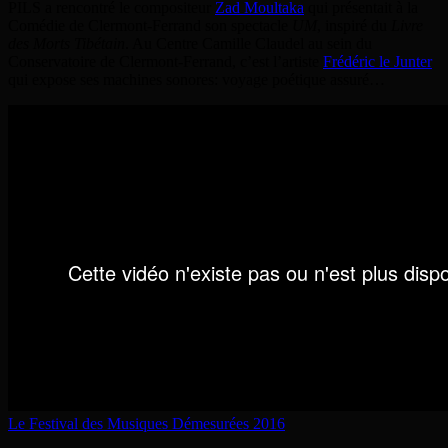
PILS a rencontré le compositeur
Zad Moultaka
qui présentait à la
Comédie de Clermont-Ferrand son spectacle
UM
, inspiré du
Livre
des Morts Tibétain
. Au Centre Camille Claudel au sein du
Conservatoire de Clermont-Ferrand, c’est l’artiste
Frédéric le Junter
qui expose ses machines sonores: voyage poétique assuré…
Le Festival des Musiques Démesurées 2016