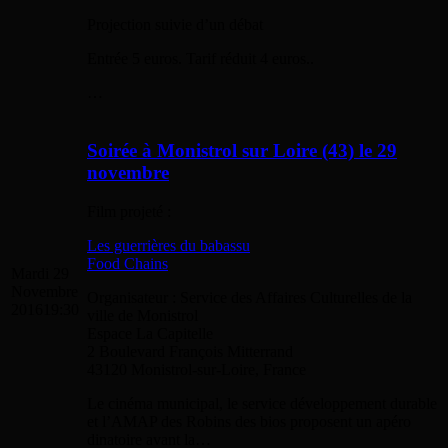
Projection suivie d’un débat
Entrée 5 euros. Tarif réduit 4 euros..
…
Soirée à Monistrol sur Loire (43) le 29
novembre
Film projeté :
Les guerrières du babassu
Food Chains
Mardi 29
Novembre
Organisateur : Service des Affaires Culturelles de la
2016
19:30
ville de Monistrol
Espace La Capitelle
2 Boulevard François Mitterrand
43120 Monistrol-sur-Loire, France
Le cinéma municipal, le service développement durable
et l’AMAP des Robins des bios proposent un apéro
dinatoire avant la…