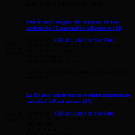
soupe. Séance à 20H30. Séance animée…
Soirée sur l’origine du contenu de nos
assiettes le 15 novembre à Rosières (43)
Film projeté :
10 Billion, what’s on Your Plate?
Mardi 15
Organisateur : Association « ROSIERES Cinéma »
Novembre
Salle Cinéma « Le Grenier »
2016
20:30
Mairie (1er étage)
43800 ROSIERES, France
Débat avec un intervenant nutritionniste (sous réserve)
Tarif 5 euros
Le 15 nov soirée sur le système alimentaire
mondial à Pontaumur (63)
Mardi 15
Film projeté :
10 Billion, what’s on Your Plate?
Novembre
Organisateur : Jean Siry/Anne Marie Garde
2016
20:30
Salle des fêtes
Place du Foirail
63380 Pontaumur, France