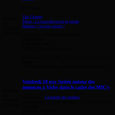
Film projeté :
The Change
Vendredi
Pérou : La nouvelle loi de la jungle
18
Manger, c’est pas sorcier !
Novembre
2016
18:00
Organisateur : Collectif et REN43
Cinéma Dyke
4 place Michelet
43000 Le Puy-en-Velay, France
18h : projection du film « Pérou : la nouvelle loi de la
jungle »
19h : apéritif dinatoire avec des produits biologiques…
Vendredi 18 nov Soirée autour des
semences à Vichy dans le cadre des MIC’s
Vendredi
18
Film projeté :
La guerre des graines
Novembre
Organisateur : Confluences citoyennes – Pays de vichy
2016
20:00
La galerie
Esplanade Napoléon 3