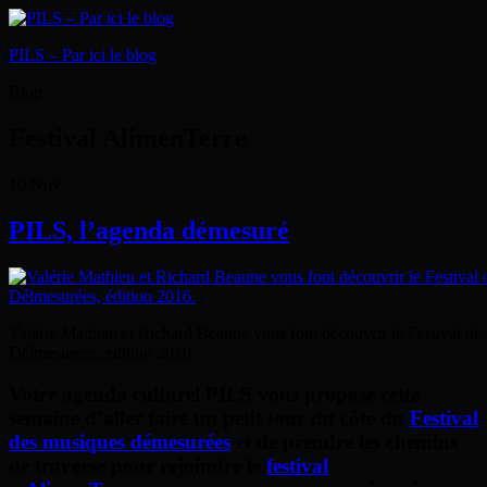
PILS – Par ici le blog
Blog
Festival AlimenTerre
10
Nov
PILS, l’agenda démesuré
Valérie Mathieu et Richard Beaune vous font découvrir le Festival d
Délmesurées, édition 2016.
Votre agenda culturel PILS vous propose cette
semaine d’aller faire un petit tour du côté du
Festival
des musiques démesurées
et de prendre les chemins
de traverse pour rejoindre le
festival