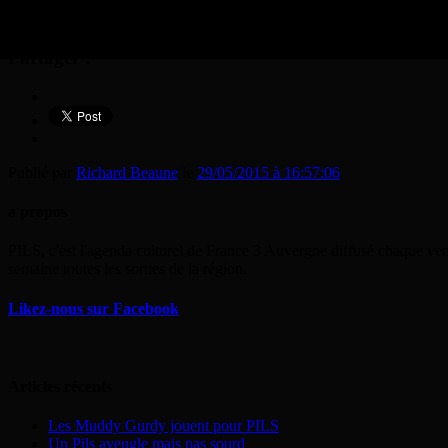
Partager :
Publié par
Richard Beaune
le
29/05/2015 à 16:57:06
a propos
PILS, c'est l'agenda culturel de France 3 Auvergne diffusé chaque ven
semaine toutes les sorties de la région.
Likez-nous sur Facebook
Articles récents
Les Muddy Gurdy jouent pour PILS
Un Pils aveugle mais pas sourd