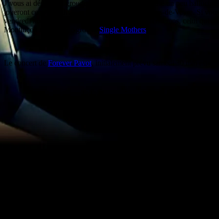
J’vous ai dégoté un groupe hallucinant et sans doute un peu halluciné,
joueront ce vendredi 29 mai en l’Eglise des Martres-de-Veyre. Si vou
vendredi aussi à Montfaucon en Velay. Pendant ce temps, celui qui s’est
Montluçon accueille le groupe
Single Mothers
.
Le concert de
Forever Pavot
, initialement prévu samedi 30 mai est rep