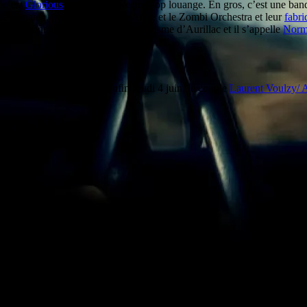
 c’est
Glorious
qui fait de l’électro pop louange. En gros, c’est une band
s êtes païen, peut-être que Mac Abbe et le Zombi Orchestra et leur
fabri
 fait connaître sur le net sera au Prisme d’Aurillac et il s’appelle
Norm
orté au 18 septembre. Et enfin Jeudi 4 juin, le couple
Laurent Voulzy/ 