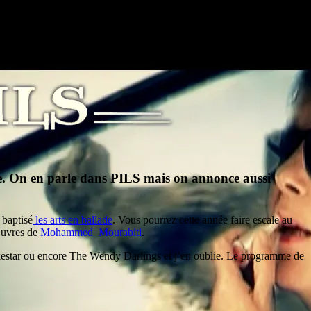
de. On en parle dans PILS mais on annonce aussi
 baptisé
les arts en ballade
. Vous pourrez cette année faire escale au
 œuvres de
Mohammed Mourabiti
.
kestar ou encore The Wendy Darlings et j’en oublie. Le programme de