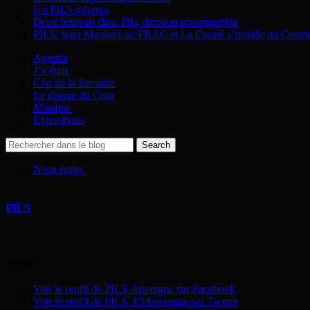
Un PILS infernal
Deux festivals dans Pils, danse et photographie
PILS: Sara Masüger au FRAC et La Coopé s’installe au Cosm
Agenda
J’y étais
Clip de la Semaine
Le disque du Coin
Musique
Expositions
Nous écrire
PILS
Social
Voir le profil de PILS.Auvergne sur Facebook
Voir le profil de PILS_F3Auvergne sur Twitter