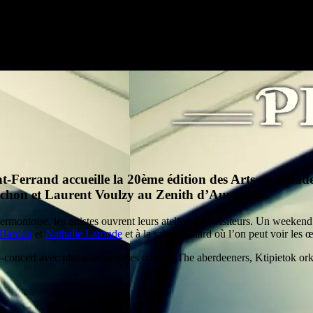
t-Ferrand accueille la 20ème édition des Arts en Bala
uchon et Laurent Voulzy au Zenith d’Auvergne.
ontoise, les artistes ouvrent leurs ateliers aux visiteurs. Un weekend
 Bardon
et
Nathalie Laronde
et à la salle Gaillard où l’on peut voir les
o-concert avec plusieurs groupes comme The aberdeeners, Ktipietok or