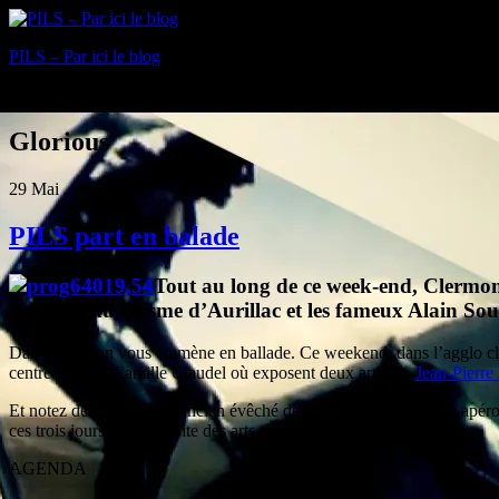
PILS – Par ici le blog
Blog
Glorious
29
Mai
PILS part en balade
Tout au long de ce week-end, Clermon
Norman au Prisme d’Aurillac et les fameux Alain So
Dans PILS, on vous emmène en ballade. Ce weekend, dans l’agglo clerm
centre culturel Camille Claudel où exposent deux artistes,
Jean-Pierre
Et notez demain soir à l’ancien évêché de Clermont-Ferrand, un apér
ces trois jours est sur le site des arts en balade.
AGENDA