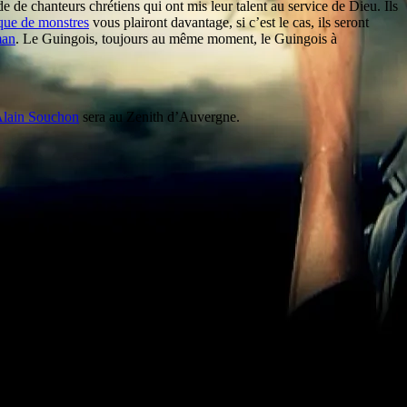
e de chanteurs chrétiens qui ont mis leur talent au service de Dieu. Ils
que de monstres
vous plairont davantage, si c’est le cas, ils seront
an
. Le Guingois, toujours au même moment, le Guingois à
Alain Souchon
sera au Zenith d’Auvergne.