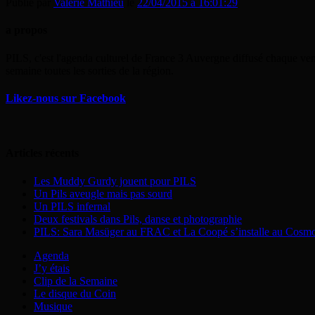
Publié par
Valérie Mathieu
le
22/04/2015 à 16:01:29
a propos
PILS, c'est l'agenda culturel de France 3 Auvergne diffusé chaque ven
semaine toutes les sorties de la région.
Likez-nous sur Facebook
Articles récents
Les Muddy Gurdy jouent pour PILS
Un Pils aveugle mais pas sourd
Un PILS infernal
Deux festivals dans Pils, danse et photographie
PILS: Sara Masüger au FRAC et La Coopé s’installe au Cosm
Agenda
J’y étais
Clip de la Semaine
Le disque du Coin
Musique