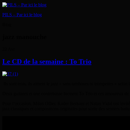
PILS – Par ici le blog
Blog
jazz manouche
22
Avr
Le CD de la semaine : To Trio
Ils sont trois, ils aiment le jazz « sans tambours ni trompettes » selon
Deux guitares et une contrebasse forment To Trio et ces amoureux de D
Pour l’occasion, Milan Ollier, Kader Berkani et Natan Vidal ont invit
jazz classiques et compositions originales pour sortir des sentiers ba