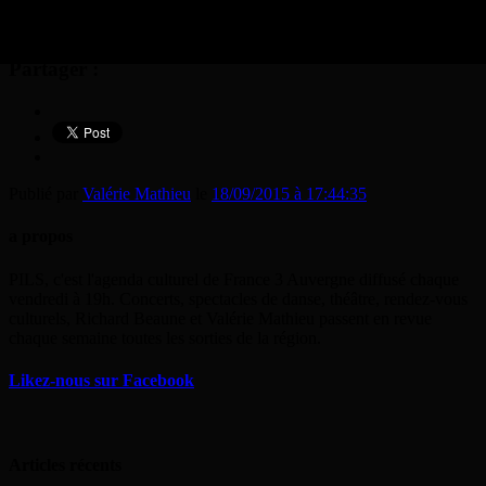
Partager :
Publié par
Valérie Mathieu
le
18/09/2015 à 17:44:35
a propos
PILS, c'est l'agenda culturel de France 3 Auvergne diffusé chaque
vendredi à 19h. Concerts, spectacles de danse, théâtre, rendez-vous
culturels, Richard Beaune et Valérie Mathieu passent en revue
chaque semaine toutes les sorties de la région.
Likez-nous sur Facebook
Articles récents