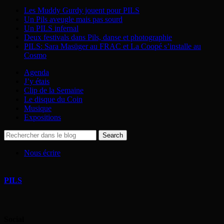
Les Muddy Gurdy jouent pour PILS
Un Pils aveugle mais pas sourd
Un PILS infernal
Deux festivals dans Pils, danse et photographie
PILS: Sara Masüger au FRAC et La Coopé s’installe au
Cosmo
Agenda
J’y étais
Clip de la Semaine
Le disque du Coin
Musique
Expositions
Nous écrire
PILS
Social