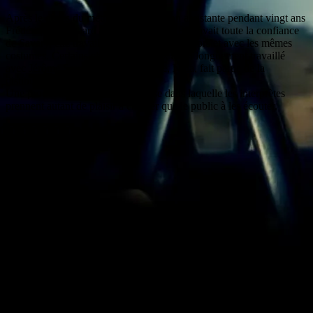
Après le décès du metteur en scène, son assistante pendant vingt ans
Frédérique Lombard a repris les rênes. Elle avait toute la confiance
de Savary, elle travaille dans les mêmes décors et avec les mêmes
costumes. Certains chanteurs ont eux aussi longuement travaillé
avec Jérôme Savary et sa propre fille, Nina, fait partie de la
distibution.
Une production délirante et joyeuse dans laquelle les interprètes
prennent autant de plaisir à chanter que le public à les écouter.