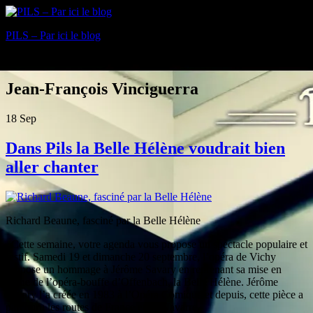
PILS – Par ici le blog
Blog
Jean-François Vinciguerra
18
Sep
Dans Pils la Belle Hélène voudrait bien
aller chanter
Richard Beaune, fasciné par la Belle Hélène
Cette semaine, votre agenda vous propose un spectacle populaire et
festif. Samedi 19 et dimanche 20 septembre, l’opéra de Vichy
propose un hommage à Jérôme Savary en reprenant sa mise en
scène de l’opéra-bouffe d’Offenbach, la Belle Hélène.
Jérôme
Savary l’a créée en 1983 à l’Opéra Comique et depuis, cette pièce a
parcouru les routes de France et de Navarre.