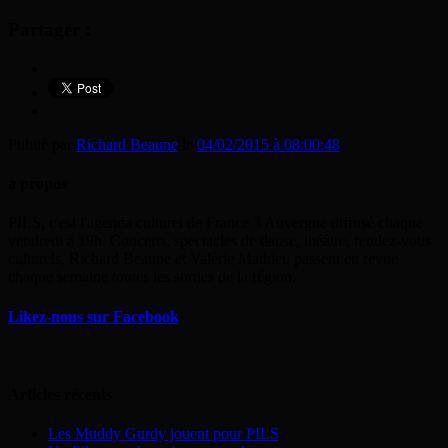
Partager :
Publié par
Richard Beaune
le
04/02/2015 à 08:00:48
a propos
PILS, c'est l'agenda culturel de France 3 Auvergne diffusé chaque
vendredi à 19h. Concerts, spectacles de danse, théâtre, rendez-vous
culturels, Richard Beaune et Valérie Mathieu passent en revue
chaque semaine toutes les sorties de la région.
Likez-nous sur Facebook
Articles récents
Les Muddy Gurdy jouent pour PILS