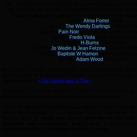
21h : Projection d’une sélection de courts métrages et clips a
du vélo avec du Mogwaï, Gesaffelstein, le concert de Jack
Fontainebleau par la Blogothèque ou encore le formidable
21h40 :
Alma Forrer
/ Folk
22h05 :
The Wendy Darlings
/ Garage P
22h30 :
Pain Noir
/ Gospel laïc, Folklore con
22h55 :
Fredo Viola
/ Pop, Psychedelic
23h20 :
H-Burns
/ Rock, Pop
23h45 :
Jo Wedin & Jean Felzine
/ French Swe
00h10 :
Baptiste W Hamon
/ Americana Fran
00h35 :
Adam Wood
/ Rock, Pop
Pour vous y rendre, si vous partez de Clermont-Ferrand, vous
pouvez profiter de la randonnée organisée par l’association d’auto-
réparation de vélo
« Un Guidon dans la Tête »
Programme « Court en Musiques » 20h15 Conchon Séance en
présence des compositieurs de musique originale, discussion.
Films :
15 FRANCS
,
Des fleurs et une culotte
de Maud Garnier/
Il
venait de Roumanie
de jean-Baptiste Durand/
Traversées
de
Antoine Denis/
Si jamais nous devons disparaître ce sera sans
inquiétude mais en combattant jusqu’à la fin
de Jean-Gabriel
Périot/
Feux
de Mali Arun/
Phobo
de Hélène Ducrocq