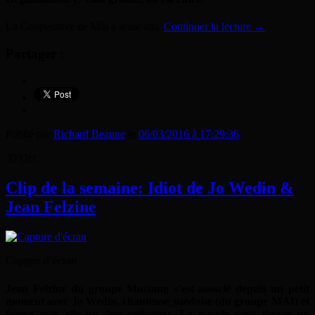
La Coopérative de Mai a seize ans.
Continuer la lecture
→
Partager :
Publié par
Richard Beaune
le
06/03/2016 à 17:29:36
30
Oct
Clip de la semaine: Idiot de Jo Wedin &
Jean Felzine
Capture d’écran
Jean Felzine du groupe Mustang s’est associé depuis un petit
moment avec Jo Wedin, chanteuse suédoise (du groupe MAI) et
forme avec elle un duo sulfureux. Le couple nous donne un