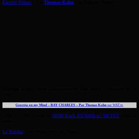
Electric Palace
: 21h
Thomas Kahn
/
Jo Dahan
/
Aubry
Thomas Kahn
, héros clermontois de
The Voice
, l’émission de la
Une
Georgia on my Mind – RAY CHARLES – Par Thomas Kahn
sur WAT.tv
ONE O ONE à partir de
0H00 Rock All Night w/ MCFLY
(ratpack
club)
Le Baraka
: Les World Party du Court