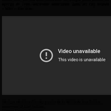
aperçu de cette sulfureuse association dans un clip intitulé
« Idiot ». Pas bête.
Musique de Johan Gentile, paroles de Jo Wedin & Jean Felzine,
arrangements Jean Felzine.
Batterie Ludwig Dahlberg