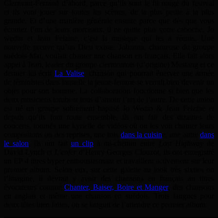
Clermont-Ferrand d’abord, parce qu’ils sont le fil rouge du festival
et ils vont jouer sur toutes les scènes, de la plus petite à la plus
grande. Et d’une manière générale ensuite parce que dès que vous
écoutez l’un de leurs morceaux, il ne quitte plus votre caboche. Jo
wedin et Jean Felzine, c’est la musique qui les a réunis. Une
nouvelle preuve qu’un Dieu existe. Johanna, chanteuse du groupe
suédois Mai, voulait chanter une chanson en français. Elle fait alors
appel à Jean, leader du groupe clermontois (d’origine) Mustang et ce
dernier lui écrit
La Valise
, chanson qui pourrait énerver une armée
de féministes dans laquelle la jeune femme se verrait bien devenir un
objet pour son homme. La collaboration fonctionne si bien que les
deux musiciens tombent fous d’amour l’un de l’autre. De cette union
est né un groupe sobrement baptisé Jo Wedin & Jean Felzine et
depuis qu’ils font route ensemble, ils ont fait des dizaines de
concerts, tournés une kyrielle de vidéos où on les voit chanter leurs
compositons ou des reprises, une fois
dans la cuisin
e, une autre
dans
le salon
, ils ont fait
un clip
à mi-chemin entre
Lost Highway
de
David Lynch et
L’enfer
d’Henry Georges Clouzot, ils ont enregistré
un EP 4 titres hyper enthousiasmant et travaillent activement sur leur
premier album. Selon eux, sur cette galette au look très sixties on
l’imagine, il devrait y avoir des chansons en français au titres
évocateurs comme
Chanter, Baiser, Boire et Manger
, des chansons
en anglais et même une chanson en suédois. Trois langues pour
deux têtes bien faites, on se languit de l’attendre ce premier album.