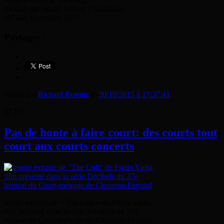
Réalisé par Ismaël
Joffroy Chandoutis
©Close Harmonie 2015
Partager :
Publié par
Richard Beaune
le
30/10/2015 à 17:37:41
07
Fév
Pas de honte à faire court: des courts tout
court aux courts concerts
Image extraite de « The Cult » de Fredo Viola,
film présenté dans la série Décibels du 37e
festival du Court-métrage de Clemront-Ferrand