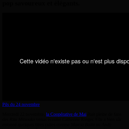
pop savoureux et élégants.
Pils du 24 novembre
Mercredi 22 novembre,
la Coopérative de Mai
était pleine de fans
des
Rita Mitsouko
venus écouter Catherine Ringer. Elle a bien sûr
entonné quelques titres cultes comme
Marcia Baila
ou
Andy