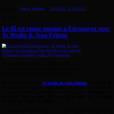
Publié par
Valérie Mathieu
le
24/11/2017 à 18:49:52
03
Juin
Le fil est rouge passion à Europavox avec
Jo Wedin & Jean Felzine
Pour le festival Europavox, Jo Wedin & Jean
Felzine ont commencé leur marathon de concerts
en faisant la première partie de Christophe.
Le duo franco-suédois
Jo Wedin & Jean Felzine
est le fil rouge
du festival Europavox cette année. Ils seront sur toutes les
scènes du festival et partageront avec le public clermontois les
perles de leurs premier EP mais aussi celles qui devraient
composer leur premier album.
Impossible de leur échapper. Lors du weekend d’Europavox à