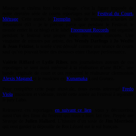
Musique et cinéma font bon ménage, c’est la figure imposée de
notre dernière série de courts reportages sur le
Festival du Court-
Métrage
. Cette année, le
Tremplin
, salle de musiques actuelles de
Beaumont (63 – je le précise parce que pendant le Festival, le
monde entier lit ce blog) et le label
Freemount Records
ont organisé
pendant le festival leur propre série: des courts concerts. Une
vingtaine de minutes par artiste, des
Wendy Darlings
à
Jo Wedin
& Jean Felzine
, la soirée s’est déroulé comme une séance de courts
sauf qu’on pouvait boire des mousses entre chaque performance.
Valérie Riffard
et
Lydie Ribes
, nos journalistres auteurs de ces
reportages se sont aussi intéressé à la réalisation d’une BOC, une
bande originale de court et ont rencontré le réalisateur clermontois
Alexis Magand
et le musicien ex-
Kunamaka
Lord Gomez.
Pour compléter cette page musicale, nous avons interrogé
Fredo
Viola
, musicien et vidéaste, invité cette année au Festival à rejoindre
le jury Labo.
Retrouvez ces reportages
en suivant ce lien
, vous y découvrirez
aussi l’un des films du festival qui nous a bien fait rire,
People are
Strange
de
Julien Hallard
. L’histoire d’un sosie de
Jim Morrison
qui veut garder la dépouille de Roi Lézard sur le sol français.