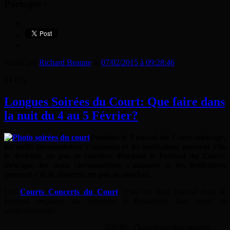
Partager :
Publié par
Richard Beaune
le
07/02/2015 à 09:28:46
04
Fév
Longues Soirées du Court: Que faire dans
la nuit du 4 au 5 Février?
Pendant le Festival du Court-métrage,
les nuits clermontoises s’animent et les festivaliers peuvent s’ils
le désirent, ne pas se coucher. Pendant le Festival du Court-
métrage, les nuits clermontoises s’animent et les festivaliers
peuvent s’ils le désirent, ne pas se coucher.
Les
Courts Concerts du Court
, c’est un mini festival dans le
Festival organisé au Tremplin à Beaumont dont voici la
programmation:
20h30 : Ouverture des portes.