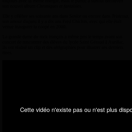
toujours avec la même énergie, mais le public a surtout découvert
son nouvel album
Chroniques et fantaisies
.
Elle y célèbre ses soixante ans dans
Senior
ou encore dans
Tristessa
,
son amour disparu il y a dix ans Fred Chichin, avec qui elle était
venue inaugurer la coopé en 2000.
La grande dame du rock français a même pris le temps avant son
concert de rencontrer des élèves du lycée Saint Géraud à Aurillac.
Ils ont réalisé un clip et des sérigraphies pour illustrer ses derniers
titres.