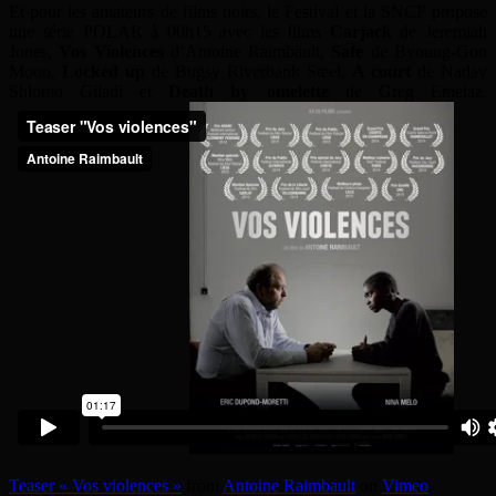
Et pour les amateurs de films noirs, le Festival et la SNCF propose
une série POLAR à 00h15 avec les films
Carjack
de Jeremiah
Jones,
Vos Violences
d’Antoine Raimbault,
Safe
de Byoung-Gon
Moon,
Locked up
de Bugsy Riverbank Steel,
A court
de Nadav
Shlomo Giladi et
Death by omelette
de Greg Emetaz.
Teaser « Vos violences »
from
Antoine Raimbault
on
Vimeo
.