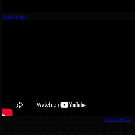
Pique-Nique
Du 27 novembre au 3 décembre à Clermont-Ferrand,
Traces de vies
porte son regard hors de nos frontières. Le festival affirme encore
une fois par sa sélection que le documentaire est un cinéma d’auteur.