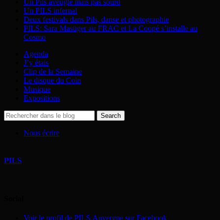
Un Pils aveugle mais pas sourd
Un PILS infernal
Deux festivals dans Pils, danse et photographie
PILS: Sara Masüger au FRAC et La Coopé s’installe au
Cosmo
Agenda
J’y étais
Clip de la Semaine
Le disque du Coin
Musique
Expositions
Nous écrire
PILS
Social
Voir le profil de PILS.Auvergne sur Facebook