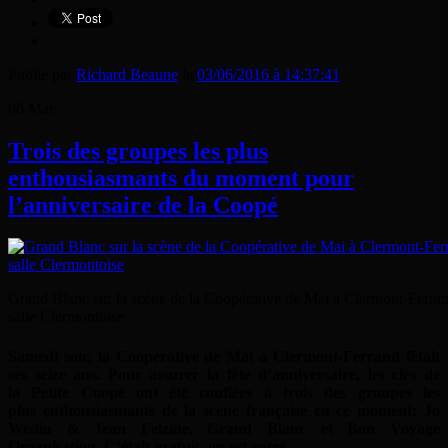
Publié par
Richard Beaune
le
03/06/2016 à 14:37:41
06
Mar
Trois des groupes les plus
enthousiasmants du moment pour
l’anniversaire de la Coopé
Grand Blanc sur la scène de la Coopérative de Mai à Clermont-Ferrand 
salle Clermontoise
Samedi soir, la Coopérative de Mai à Clermont-Ferrand fêtait
ses seize ans. Pour assurer la fête d’anniversaire, les clés de
la Petite Coopé ont été confiées à trois des groupes les
plus enthousiasmants de la scène française en ce moment: Jo
Wedin & Jean Felzine, Grand Blanc et Bon Voyage
Organisation. C’était gratuit, on est entré.