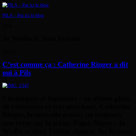
PILS – Par ici le blog
Blog
Jo Wedin & Jean Felzine
24
Nov
C’est comme ça : Catherine Ringer a dit
oui à Pils
Chroniques et fantaisies : un album plein
de contrastes et très attachant. Catherine
Ringer, la nouvelle senior, est toujours
une reine sur la scène. Pique-Nique : Jo
Wedin et Jean Felzine signent des hymnes