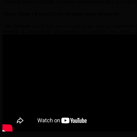
l’endiablé Hanni el-Khatib. Ce dernier récemment invité à la Coopé ne 
Heavy Trash : le rock’n’roll a de beaux jours devant lui
Jon Spencer
est un type assez occupé et qui aime ça visiblement c
invoque le rock-a-billy des origines et convertie son publi