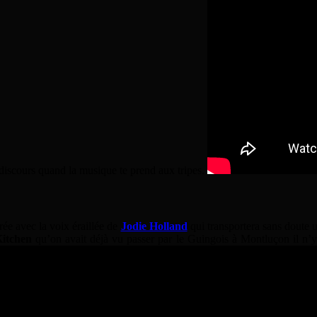
l discours quand la musique te prend aux tripes.
rée avec la voix éraillée de
Jodie Holland
qui transportera sans doute u
Kitchen
qu’on avait déjà vu passer par le Guingois à Montluçon il n’y a