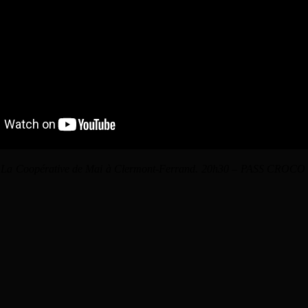
ier 2015 à La Coopérative de Mai à Clermont-Ferrand. 20h30 – P