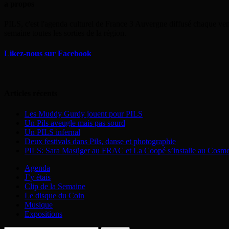
a propos
PILS, c'est l'agenda culturel de France 3 Auvergne diffusé chaque ven
semaine toutes les sorties de la région.
Likez-nous sur Facebook
Articles récents
Les Muddy Gurdy jouent pour PILS
Un Pils aveugle mais pas sourd
Un PILS infernal
Deux festivals dans Pils, danse et photographie
PILS: Sara Masüger au FRAC et La Coopé s’installe au Cosm
Agenda
J’y étais
Clip de la Semaine
Le disque du Coin
Musique
Expositions