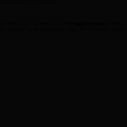
eront bien là et c’est tant mieux.
rant le blues avec son autre groupe,
The Blues Explosion
, Jonhatan
lly love you
ou la
survitaminée
leçon de savoir-vivre
Gentle.