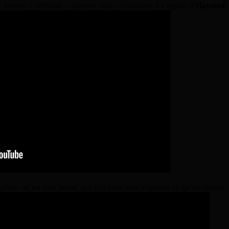
e joyeux « débilous » (preuve vidéo ci-dessous à l’appui) d’
Hayseed
parfois, un rot vaut mieux que des mots pour exprimer ce qu’on ressent