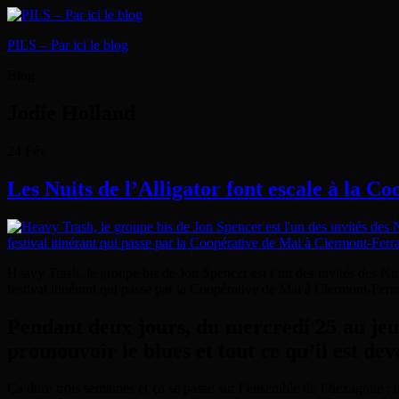
PILS – Par ici le blog
Blog
Jodie Holland
24
Fév
Les Nuits de l’Alligator font escale à la C
Heavy Trash, le groupe bis de Jon Spencer est l’un des invités des Nuit
festival itinérant qui passe par la Coopérative de Mai à Clermont-Ferr
Pendant deux jours, du mercredi 25 au jeudi
promouvoir le blues et tout ce qu’il est dev
Ça dure trois semaines et ça se passe sur l’ensemble de l’hexagone : t