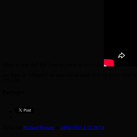
album en date
Red Hot Land
au public de la Coopé.
Les Nuits de l’Alligator, du mercredi au jeudi 25 et 26 févr
COOPÉ).
Partager :
Publié par
Richard Beaune
le
24/02/2015 à 12:26:54