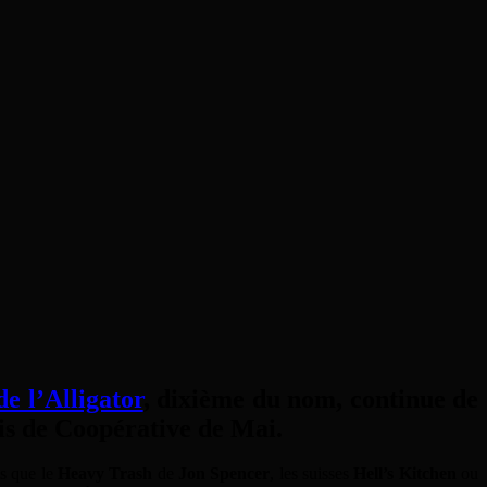
de l’Alligator
, dixième du nom, continue de
tois de Coopérative de Mai.
ls que le
Heavy Trash
de
Jon Spencer
, les suisses
Hell’s Kitchen
ou