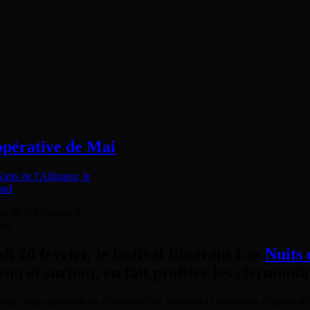
oopérative de Mai
s de l’Alligator, le
and
 26 février, le festival itinérant Les
Nuits 
enu et surtout, en fait profiter les clermon
reize villes profitent en ce moment de rockeurs et bluesmen déjantés te