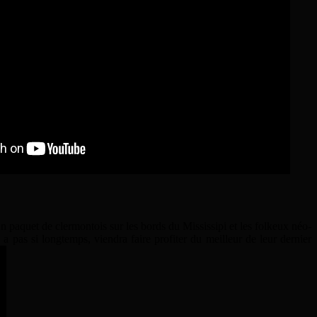
n paquet de clermontois sur les bords du Mississipi et les folkeux néo-
 pas si longtemps, viendra faire profiter du meilleur de leur dernier