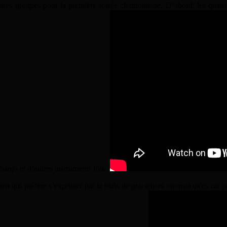
tres groupes pour la première soirée clermontoise. D’abord, les quatr
banjo et d’autres instruments folk.
ien qui préfère s’exprimer par le biais de gracieuses onomatopées car 