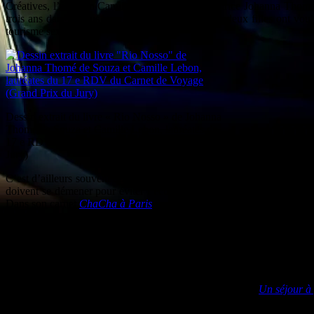
Créatives, l’écrivain Camille Lebon et la dessinatrice Johanna Thomé
trois ans dans la plus grande ville du Brésil. Les deux filles ont vou
tourisme sexuel.
Dessin extrait du livre « Rio Nosso » de Johanna
Thomé de Souza et Camille Lebon, lauréates du
17 e RDV du Carnet de Voyage (Grand Prix du
Jury)
C’est d’ailleurs souvent un défi pour les artistes de dessiner une vil
doivent se démener pour éviter l’écueil du cliché. La jeune taiwanai
Dans son carnet
ChaCha à Paris
, la jeune illustratrice se joue de tou
Quant à la parisienne Valérie Aboulker, elle a dessiné Paris de l’intér
une façon plus intime de dessiner la capitale.
Pour se démarquer, Emmanuel Lemaire a dessiné Rotterdam. Il n’a pas vr
échoué dans cette ville en perpétuelle extension parce que sa petite a
tous les angles. De retour en France, il a publié son livre,
Un séjour à 