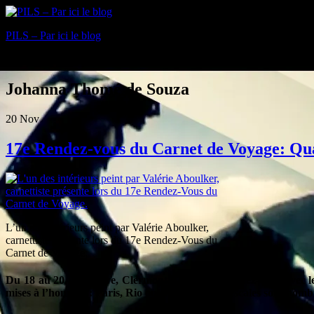
PILS – Par ici le blog
Blog
Johanna Thomé de Souza
20
Nov
17e Rendez-vous du Carnet de Voyage: Qua
L’un des intérieurs peint par Valérie Aboulker,
carnettiste présente lors du 17e Rendez-Vous du
Carnet de Voyage.
Du 18 au 20 novembre, Clermont-Ferrand a rendez-vous avec 
mises à l’honneur: Paris, Rio ou New-York, les escales sont nombreu