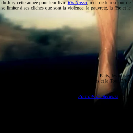
 du Jury cette année pour leur livre
Rio Nosso
,
récit de leur séjour de
 limiter à ses clichés que sont la violence, la pauvreté, la fête et le
à été photographié. Que ce soit New-York, Venise ou Paris, les artistes
saye surtout pas d’éviter la baguette, les macarons et la Tour Effel.
siens sont ainsi représentés dans son carnet
Portraits d’Intérieurs
. C’est
ite lors de la seconde guerre mondiale et reconstruite depuis. Il s’est
cyclette pendant huit mois et a photographiée et dessinée la ville sous