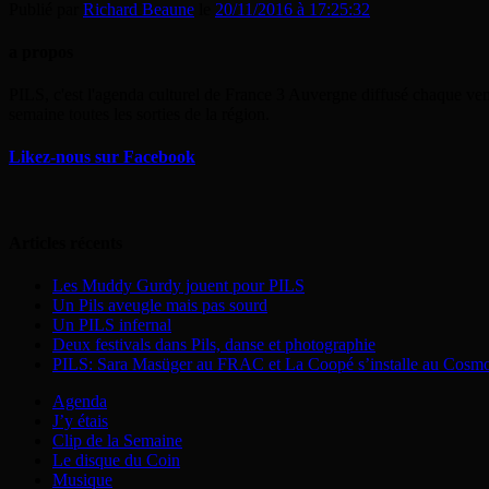
Publié par
Richard Beaune
le
20/11/2016 à 17:25:32
a propos
PILS, c'est l'agenda culturel de France 3 Auvergne diffusé chaque ven
semaine toutes les sorties de la région.
Likez-nous sur Facebook
Articles récents
Les Muddy Gurdy jouent pour PILS
Un Pils aveugle mais pas sourd
Un PILS infernal
Deux festivals dans Pils, danse et photographie
PILS: Sara Masüger au FRAC et La Coopé s’installe au Cosm
Agenda
J’y étais
Clip de la Semaine
Le disque du Coin
Musique