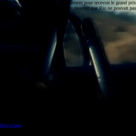
 de Souza l’ont sûrement été suffisamment pour recevoir le grand prix
lu remmettre les choses à leur place et montrer que Rio ne pouvait pas se
le mille fois dessinéé et dont chaque monument, chaque coin de rue a déj
se Jocelyn Kao balade son personnage de Cha-Cha à travers Paris et n’es
t ce qui fait Paris pour le reste du monde.
ieur: les salons, les séjours, les bibliothèques ou les cuisines des pari
aiment fait exprés de choisir cette ville des Pays-Bas entièrement détru
mi de l’époque y avait trouvé un boulot. Il a doncsilloné Rotterdam à bi
fleur d’eau
.