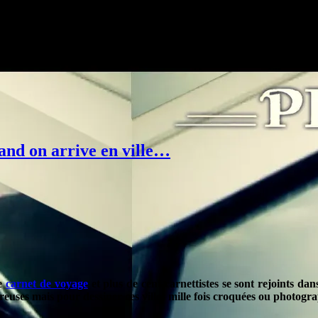
nd on arrive en ville…
le
carnet de voyage
et plus de cent carnettistes se sont rejoints dan
ses mais pour dessiner ces villes mille fois croquées ou photographi