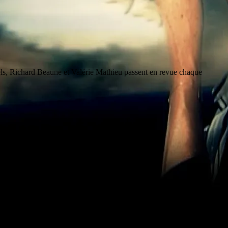
rels, Richard Beaune et Valérie Mathieu passent en revue chaque