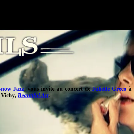
Snow Jazz
, vous invite au concert de
Juliette Greco
à
 Vichy,
Beautiful Art
.