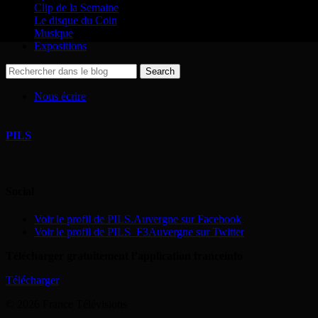
Clip de la Semaine
Le disque du Coin
Musique
Expositions
Nous écrire
PILS
Social
Voir le profil de PILS.Auvergne sur Facebook
Voir le profil de PILS_F3Auvergne sur Twitter
Télécharger gratuitement l’application franceinfo
Télécharger
© 2026 France Télévisions