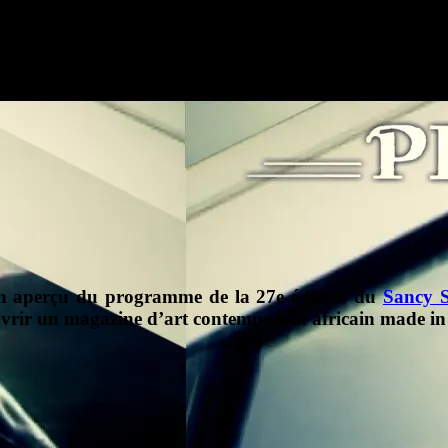
n aperçu du programme de la 27e édition du
Sancy 
uvrir un magazine d’art contemporain africain made in