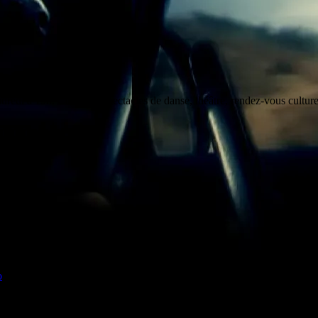
dredi à 19h. Concerts, spectacles de danse, théâtre, rendez-vous cultu
o