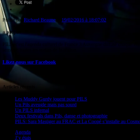
Publié par
Richard Beaune
le
19/02/2016 à 18:07:02
a propos
PILS, c'est l'agenda culturel de France 3 Auvergne diffusé chaque ven
semaine toutes les sorties de la région.
Likez-nous sur Facebook
Articles récents
Les Muddy Gurdy jouent pour PILS
Un Pils aveugle mais pas sourd
Un PILS infernal
Deux festivals dans Pils, danse et photographie
PILS: Sara Masüger au FRAC et La Coopé s’installe au Cosm
Agenda
J’y étais