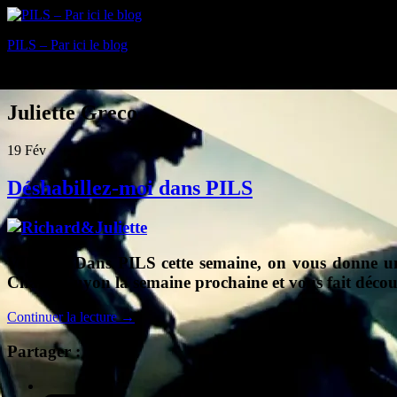
PILS – Par ici le blog
Blog
Juliette Greco
19
Fév
Déshabillez-moi dans PILS
VIDEO: Dans PILS cette semaine, on vous donne u
Châtel-Guyon la semaine prochaine et vous fait déco
Continuer la lecture
→
Partager :