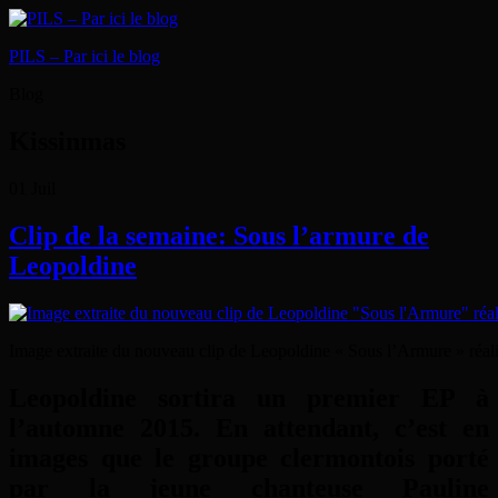
PILS – Par ici le blog
Blog
Kissinmas
01
Juil
Clip de la semaine: Sous l’armure de
Leopoldine
Image extraite du nouveau clip de Leopoldine « Sous l’Armure » réal
Leopoldine sortira un premier EP à
l’automne 2015. En attendant, c’est en
images que le groupe clermontois porté
par la jeune chanteuse Pauline