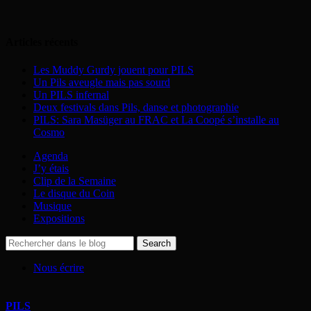
Articles récents
Les Muddy Gurdy jouent pour PILS
Un Pils aveugle mais pas sourd
Un PILS infernal
Deux festivals dans Pils, danse et photographie
PILS: Sara Masüger au FRAC et La Coopé s’installe au
Cosmo
Agenda
J’y étais
Clip de la Semaine
Le disque du Coin
Musique
Expositions
Nous écrire
PILS