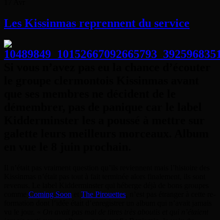
17
Avr
Les Kissinmas reprennent du service
Si vous n’avez pas eu la chance d’écouter
le groupe clermontois Kissinmas avant
que ses membres ne décident de le
démembrer, pas de panique car le label
Kidderminster les a poussé à mettre sur
galette leurs meilleurs morceaux. Album
en vue le 8 juin prochain.
Il n’était pas vraiment question qu’ils reviennent mais l’histoire des
Kissinmas n’était pas tout à fait terminée alors finalement, ils sont
revenus. Le label Kidderminster qui héberge déjà de bons groupes
comme
Coming Soon
et
The Pirouettes
, n’est pas étranger à cette re-
formation dont l’idée était d’enregistrer un album qui n’avait jamais
vu le jour. «
On avait pas mal de titres très aboutis et qui n’étaient