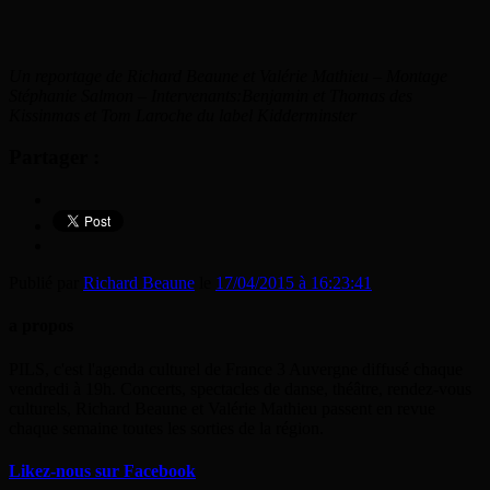
Un reportage de Richard Beaune et Valérie Mathieu – Montage
Stéphanie Salmon – Intervenants:Benjamin et Thomas des
Kissinmas et Tom Laroche du label Kidderminster
Partager :
Publié par
Richard Beaune
le
17/04/2015 à 16:23:41
a propos
PILS, c'est l'agenda culturel de France 3 Auvergne diffusé chaque
vendredi à 19h. Concerts, spectacles de danse, théâtre, rendez-vous
culturels, Richard Beaune et Valérie Mathieu passent en revue
chaque semaine toutes les sorties de la région.
Likez-nous sur Facebook