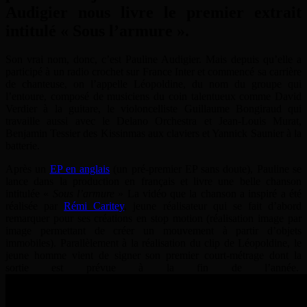
Audigier nous livre le premier extrait
intitulé « Sous l’armure ».
Son vrai nom, donc, c’est Pauline Audigier. Mais depuis qu’elle a
participé à un radio crochet sur France Inter et commencé sa carrière
de chanteuse, on l’appelle Léopoldine, du nom du groupe qui
l’entoure, composé de musiciens du coin talentueux comme
David
Verdier à la guitare, le violoncelliste Guillaume Bongiraud qui
travaille aussi avec le Delano Orchestra et Jean-Louis Murat,
Benjamin Tessier des Kissinmas aux claviers et Yannick Saunier à la
batterie.
Après un
EP en anglais
(un pré-premier EP sans doute), Pauline se
lance dans la production en français et livre une belle chanson
intitulée «
Sous l’armure
» La vidéo que la chanson a inspiré a été
réalisée par
Rémi Caritey
, jeune réalisateur qui se fait d’abord
remarquer pour ses créations en stop motion (réalisation image par
image
permettant de créer un mouvement à partir d’objets
immobiles). Parallèlement à la réalisation du clip de Léopoldine, le
jeune homme vient de signer son premier court-métrage dont la
sortie est prévue à la fin de l’année.