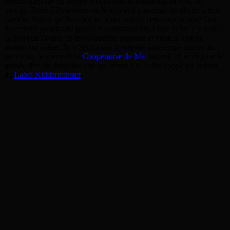
jamais sorti sur un album
» nous confie Benjamin, la voix du
groupe. Deux EPs avaient vu le jour et il manquait un album à leur
carrière. Est-ce qu’ils espèrent beaucoup de cette expérience? Oui,
ils veulent prendre du plaisir et contrairement à leur début il y a de
ça presque 10 ans, ils n’ont aucune pression et veulent surtout
monter sur scène. Ils n’auront pas à attendre longtemps puisqu’ils
seront sur la scène de la
Coopérative de Mai
samedi 18 avril pour la
grande fête du disquaire day qui réunit à la Petite coopé les artistes
du
Label Kidderminster
.