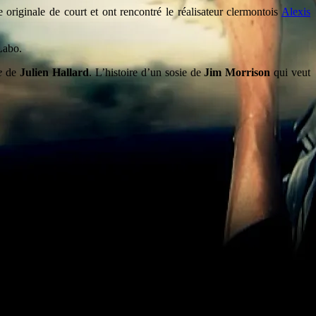
 originale de court et ont rencontré le réalisateur clermontois
Alexis
 Labo.
e
de
Julien Hallard
. L’histoire d’un sosie de
Jim Morrison
qui veut
rels, Richard Beaune et Valérie Mathieu passent en revue chaque