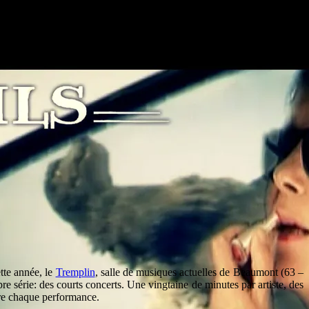
tte année, le
Tremplin
, salle de musiques actuelles de Beaumont (63 –
re série: des courts concerts. Une vingtaine de minutes par artiste, des
tre chaque performance.