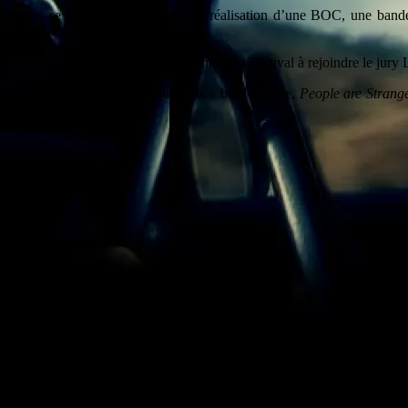
eportages se sont aussi intéressé à la réalisation d’une BOC, une bande
, musicien et vidéaste, invité cette année au Festival à rejoindre le jury
 l’un des films du festival qui nous a bien fait rire,
People are Strang
dredi à 19h. Concerts, spectacles de danse, théâtre, rendez-vous cultu