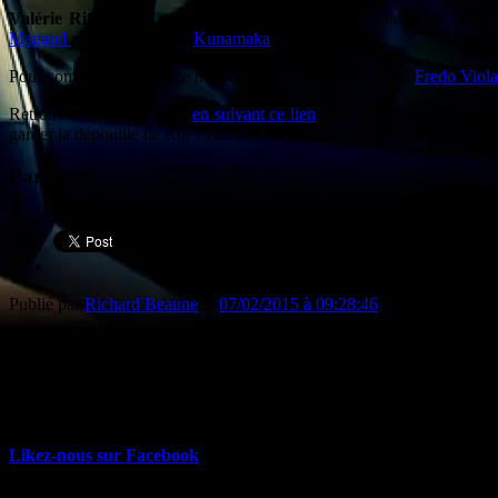
Valérie Riffard
et
Lydie Ribes
, nos journalistres auteurs de ces r
Magand
et le musicien ex-
Kunamaka
Lord Gomez.
Pour compléter cette page musicale, nous avons interrogé
Fredo Viola
Retrouvez ces reportages
en suivant ce lien
, vous y découvrirez aussi
garder la dépouille de Roi Lézard sur le sol français.
Partager :
Publié par
Richard Beaune
le
07/02/2015 à 09:28:46
a propos
PILS, c'est l'agenda culturel de France 3 Auvergne diffusé chaque ven
semaine toutes les sorties de la région.
Likez-nous sur Facebook