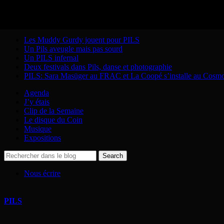
Articles récents
Les Muddy Gurdy jouent pour PILS
Un Pils aveugle mais pas sourd
Un PILS infernal
Deux festivals dans Pils, danse et photographie
PILS: Sara Masüger au FRAC et La Coopé s’installe au Cosm
Agenda
J’y étais
Clip de la Semaine
Le disque du Coin
Musique
Expositions
Nous écrire
PILS