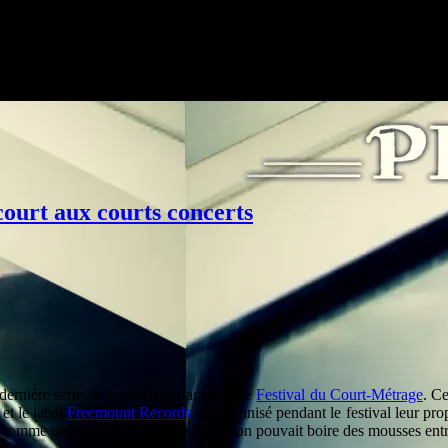
 court aux courts concerts
ernière série de courts reportages sur le
Festival du Court-Métrage
. Ce
 et le label
Freemount Records
ont organisé pendant le festival leur prop
ulé comme une séance de courts sauf qu’on pouvait boire des mousses en