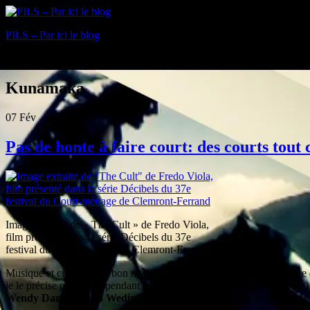
PILS – Par ici le blog
Blog
Kunamaka
07
Fév
Pas de honte à faire court: des courts tout
Image extraite de « The Cult » de Fredo Viola,
film présenté dans la série Décibels du 37e
festival du Court-métrage de Clemront-Ferrand
Musique et cinéma font bon ménage, c’est la figure imposée de notre d
je le précise parce que pendant le Festival, le monde entier lit ce blog)
Wendy Darlings
à
Jo Wedin & Jean Felzine
, la soirée s’est déro