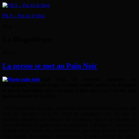
PILS – Par ici le blog
Blog
La Blogothèque
06
Nov
La presse se met au Pain Noir
Pain Noir, la nouvelle aventure du
clermontois François-Regis Croisier semble mettre au diapason
la presse spécialisée qui s’accorde à dire que c’est l’un des plus
beaux disques de l’année.
Ce n’est pas tous les jours, quand on est humble instituteur dans une
ville de province et qu’on vient de composer avec le plus de
sincérité possible une dizaine de chansons, qu’on se réveille en
ayant décroché les quatre clefs du magazine
Télérama
. C’est vrai ça,
à peine est-on remis des sueurs froides que nous avaient donné les
cinq étoiles du mensuel
Rock&Folks
, à peine relevé du fracas