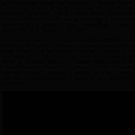
qu’avait provoqué en nous cette confession de Christophe Basterra
«
C’est pour ce genre de disque qu’on a un jour caressé l’idée
d’écrire sur la musique
« , qu’on s’entend dire par le journaliste
François Gorin qu’on est cette voix qui vous happe et qui n’arrive
qu’une fois tous les déluges. Ce jour-là, François-Régis Croisier l’a
vécu et tente depuis, de garder la tête froide.
Pour ce projet
Pain Noir
, le musicien a travaillé patiemment, tenté
d’écrire un livre qu’il n’a finalement pas terminé mais qui lui a
donné l’envie d’écrire une poignée de chansons en français. De ce
livre avorté est né «
La Retenue
« , qui chante les sentiments qu’on
enterre en racontant l’histoire d’un village englouti, a surgi un
«
Requin Baleine
» solitaire et s’est échappé «
De l’île
» l’une des
plus belles chanson de cet album. La réédition sous le label Tomboy
offre trois chansons supplémentaires dont un duo avec la chanteuse
Mina Tindle.