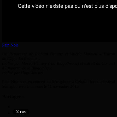
Pain Noir
Un Reportage de Richard Beaune et Valérie Mathieu – Extrait
du Clip « La Retenue »
réalisé par Maéva Pensivy ( La Blogothèque) et extrait du Concert
à Emporter de la Blogothèque
réalisé par Hugo Jouxtel.
Pain Noir sera en concert au Sémaphore à Cébazat lors du festival
Sémaphore en Chansons le 11 novembre 2015
Partager :