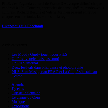
PILS, c'est l'agenda culturel de France 3 Auvergne diffusé chaque
vendredi à 19h. Concerts, spectacles de danse, théâtre, rendez-vous
culturels, Richard Beaune et Valérie Mathieu passent en revue
chaque semaine toutes les sorties de la région.
Likez-nous sur Facebook
Articles récents
Les Muddy Gurdy jouent pour PILS
Un Pils aveugle mais pas sourd
Un PILS infernal
Deux festivals dans Pils, danse et photographie
PILS: Sara Masüger au FRAC et La Coopé s’installe au
Cosmo
Agenda
J’y étais
Clip de la Semaine
Le disque du Coin
Musique
Expositions