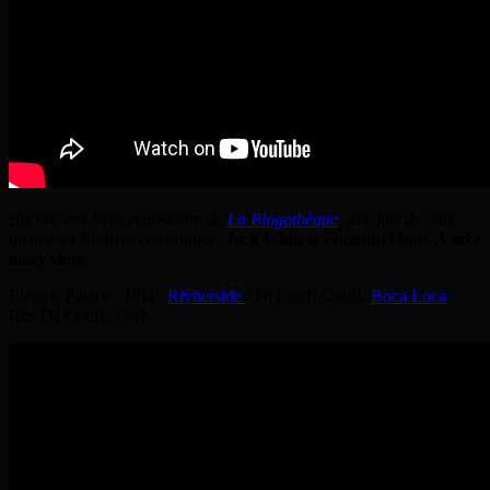
Encore une belle réalisation de
La Blogothèque
, une fois de plus
invitée au Festival cette année.
Jack White à Fontainebleau, A take
away show
Electric Palace : 19H :
Rivherside
/ Dj Couff Couff/
Boca Loca
/
Ree DJ Couff couff