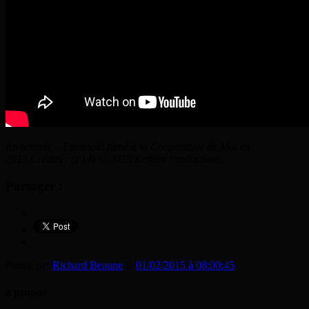
Rivherside – Paranoïd filmé à la Coopérative de Mai en
2013 Crédits : (P) & © 2013 Keffren Productions
Partager :
Publié par
Richard Beaune
le
01/02/2015 à 08:00:45
a propos