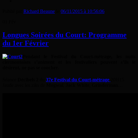
Publié par
Richard Beaune
le
06/11/2015 à 10:56:06
01
Fév
Longues Soirées du Court: Programme
du 1er Février
Pendant le Festival du Court-métrage, les nuits
clermontoises s’animent et les festivaliers peuvent s’ils le
désirent, ne pas se coucher.
Séance
Décibels 2
du
37e Festival du Court-métrage
20H15
Jaude avec les ziks de
Mogwaï
,
Jack White
,
Grinderman
…