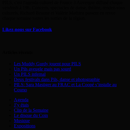
PILS, c'est l'agenda culturel de France 3 Auvergne diffusé chaque
vendredi à 19h. Concerts, spectacles de danse, théâtre, rendez-vous
culturels, Richard Beaune et Valérie Mathieu passent en revue
chaque semaine toutes les sorties de la région.
Likez-nous sur Facebook
Articles récents
Les Muddy Gurdy jouent pour PILS
Un Pils aveugle mais pas sourd
Un PILS infernal
Deux festivals dans Pils, danse et photographie
PILS: Sara Masüger au FRAC et La Coopé s’installe au
Cosmo
Agenda
J’y étais
Clip de la Semaine
Le disque du Coin
Musique
Expositions