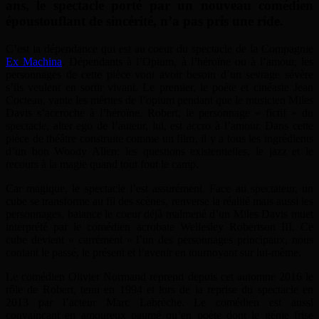
ans, le spectacle porté par un nouveau comédien
époustouflant de sincérité, n’a pas pris une ride.
C’est la dépendance qui est au coeur du spectacle de la Compagnie
Ex Machina
. Dépendants à l’Opium, à l’héroïne ou à l’amour, les
personnages de cette pièce vont avoir besoin d’un sevrage sévère
s’ils veulent en sortir vivant. Le premier, le poète et cinéaste Jean
Cocteau, vante les mérites de l’opium pendant que le musicien Miles
Davis s’accroche à l’héroïne. Robert, le personnage « fictif » du
spectacle, alter ego de l’auteur, lui, est accro à l’amour. Dans cette
pièce de théâtre construite comme un film, il y a tous les ingrédients
d’un bon Woody Allen: les questions existentielles, le jazz et le
recours à la magie quand tout fout le camp.
Car magique, le spectacle l’est assurément. Face au spectateur, un
cube se transforme au fil des scènes, renverse la réalité mais aussi les
personnages, balance le coeur déjà malmené d’un Miles Davis muet
interprété par le comédien acrobate Wellesley Robertson III. Ce
cube devient « carrément » l’un des personnages principaux, nous
contant le passé, le présent et l’avenir en tournoyant sur lui-même.
Le comédien Olivier Normand reprend depuis cet automne 2016 le
rôle de Robert, tenu en 1994 et lors de la reprise du spectacle en
2013 par l’acteur Marc Labrèche. Le comédien est aussi
convaincant en amoureux paumé qu’en poète dont le génie frise