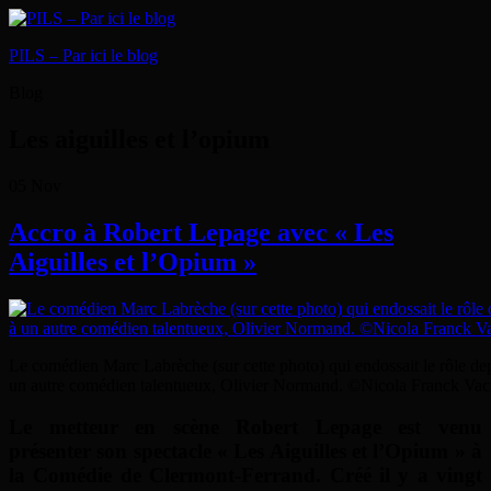
PILS – Par ici le blog
Blog
Les aiguilles et l’opium
05
Nov
Accro à Robert Lepage avec « Les
Aiguilles et l’Opium »
Le comédien Marc Labrèche (sur cette photo) qui endossait le rôle de
un autre comédien talentueux, Olivier Normand. ©Nicola Franck Va
Le metteur en scène Robert Lepage est venu
présenter son spectacle « Les Aiguilles et l’Opium » à
la Comédie de Clermont-Ferrand. Créé il y a vingt