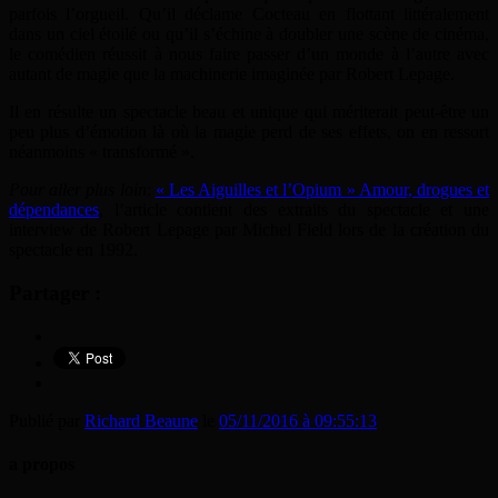
parfois l’orgueil. Qu’il déclame Cocteau en flottant littéralement
dans un ciel étoilé ou qu’il s’échine à doubler une scène de cinéma,
le comédien réussit à nous faire passer d’un monde à l’autre avec
autant de magie que la machinerie imaginée par Robert Lepage.
Il en résulte un spectacle beau et unique qui mériterait peut-être un
peu plus d’émotion là où la magie perd de ses effets, on en ressort
néanmoins « transformé ».
Pour aller plus loin
:
« Les Aiguilles et l’Opium » Amour, drogues et
dépendances
, l’article contient des extraits du spectacle et une
interview de Robert Lepage par Michel Field lors de la création du
spectacle en 1992.
Partager :
Publié par
Richard Beaune
le
05/11/2016 à 09:55:13
a propos