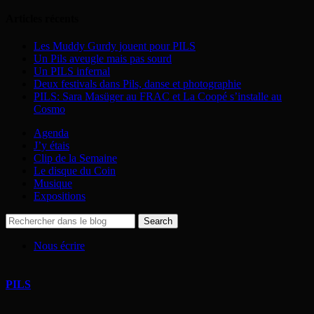
Articles récents
Les Muddy Gurdy jouent pour PILS
Un Pils aveugle mais pas sourd
Un PILS infernal
Deux festivals dans Pils, danse et photographie
PILS: Sara Masüger au FRAC et La Coopé s’installe au
Cosmo
Agenda
J’y étais
Clip de la Semaine
Le disque du Coin
Musique
Expositions
Nous écrire
PILS