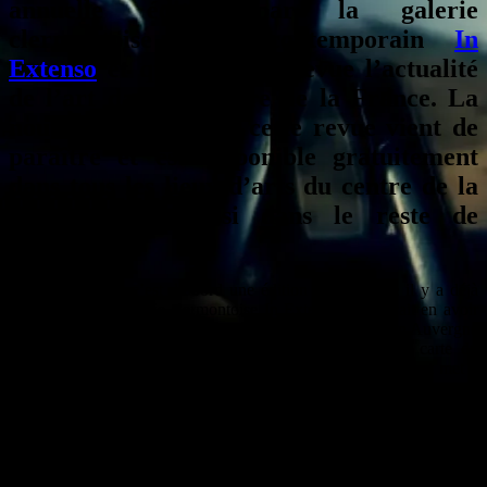
annuelle éditée par la galerie
clermontoise d’art contemporain
In
Extenso
et qui passe en revue l’actualité
de l’art dans le centre de la France. La
nouvelle formule de cette revue vient de
paraître et est disponible gratuitement
dans tous les lieux d’arts du centre de la
France mais aussi dans le reste de
l’hexagone.
La Belle Revue, c’est d’abord une édition papier créée il y a déjà
cinq ans par la galerie clermontoise In Extenso qui devait en avoir
un peu ras la casquette qu’on dise qu’il ne se passe rien en Auvergne
et alentours. Dès les premières pages de la revue, une carte du
territoire et des lieux où les artistes contemporains sévissent met à
mal le cliché De Limoges à Saint-Etienne, il se trouve que le
territoire délimité par In Extenso multiplie les lieux d’art et les
expositions. Des expos que La Belle Revue ne se contente d’ailleurs
pas de citer puisque les critiques complètes des expos du coin ont
droit à leur chapitre.