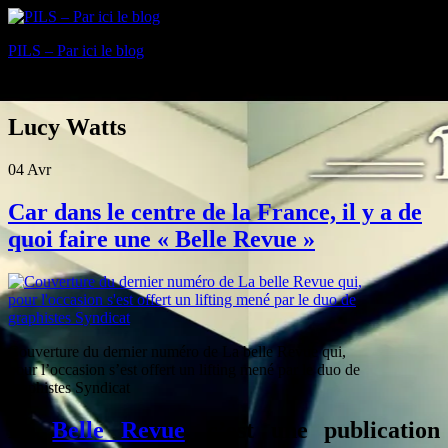
PILS – Par ici le blog
Blog
Lucy Watts
04
Avr
Car dans le centre de la France, il y a de
quoi faire une « Belle Revue »
Couverture du dernier numéro de La belle Revue qui,
pour l’occasion s’est offert un lifting mené par le duo de
graphistes Syndicat
La
Belle Revue
, c’est une publication