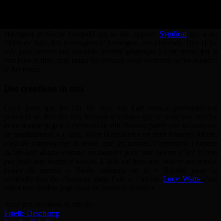
Ce nouveau numéro version 2015 est pour la première fois passé
entre les mains de graphistes (In Extenso se chargeait jusqu’ici de
mettre en page et en valeur les précédentes) C’est le duo François
Havegeer et Sacha Léopold qui se fait appeler
Syndicat
qui a eu
l’idée de faire des montagnes d’Auvergne, des cimaises. Une riche
idée pour donner une nouvelle identité graphique à cette revue qui, il
faut bien le dire, était jusqu’ici presque aussi avenante qu’un numéro
d’
Art Press.
Des créations in situ
Ceux pour qui les bla bla blas sur l’art ennuie profondément
pourront se délecter des travaux d’artistes qui se sont vus confier
deux double pages: 5 créations in situ choisies parmi une soixantaine
de candidatures. «
L’idée
, selon la rédactrice en chef Annabel Rioux,
c’est de s’approprier la revue, que les artistes s’approprie l’espace
qu’on leur donne comme un support pour une oeuvre d’art et non
pas juste une image d’oeuvre. L’idée est faire une oeuvre sur quatre
pages de papier. »
Seule militante de la « Société pour la
réintroduction de l’humour dans l’art », l’artiste
Lucy Watts
s’est
offert une double page dans ce nouveau numéro.
Avec des créations in situ de:
Estelle Deschamp