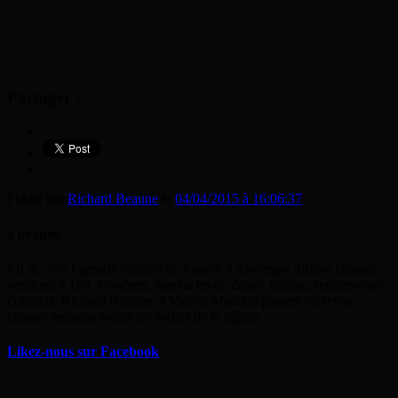
Partager :
Publié par
Richard Beaune
le
04/04/2015 à 16:06:37
a propos
PILS, c'est l'agenda culturel de France 3 Auvergne diffusé chaque
vendredi à 19h. Concerts, spectacles de danse, théâtre, rendez-vous
culturels, Richard Beaune et Valérie Mathieu passent en revue
chaque semaine toutes les sorties de la région.
Likez-nous sur Facebook