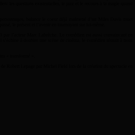
en: les questions existentielles, le jazz et le recours à la magie quand
les personnages, balance le coeur déjà malmené d’un Miles Davis muet
assé, le présent et l’avenir en tournoyant sur lui-même.
3 par l’acteur Marc Labrèche. Le comédien est aussi convaincant en
’il s’échine à doubler une scène de cinéma, le comédien réussit à nous
ins « transformé ».
iew de Robert Lepage par Michel Field lors de la création du spectacle en