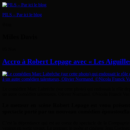
PILS – Par ici le blog
Blog
Miles Davis
05
Nov
Accro à Robert Lepage avec « Les Aiguille
Le comédien Marc Labrèche (sur cette photo) qui endossait le rôle de
un autre comédien talentueux, Olivier Normand. ©Nicola Franck Va
Le metteur en scène Robert Lepage est venu présente
spectacle porté par un nouveau comédien époustouflant
C’est la dépendance qui est au coeur du spectacle de la Compagni
veulent en sortir vivant. Le premier, le poète et cinéaste Jean Coctea