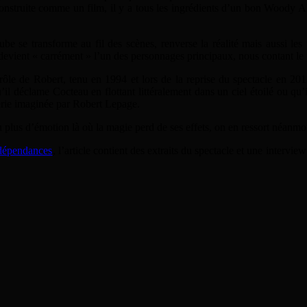
construite comme un film, il y a tous les ingrédients d’un bon Woody All
cube se transforme au fil des scènes, renverse la réalité mais aussi 
evient « carrément » l’un des personnages principaux, nous contant le p
le de Robert, tenu en 1994 et lors de la reprise du spectacle en 201
il déclame Cocteau en flottant littéralement dans un ciel étoilé ou qu
erie imaginée par Robert Lepage.
eu plus d’émotion là où la magie perd de ses effets, on en ressort néanmo
 dépendances
, l’article contient des extraits du spectacle et une interv