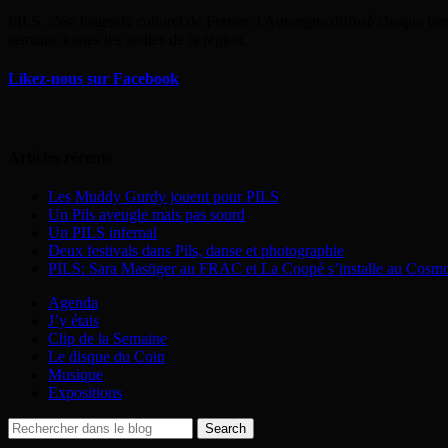
PILS, c'est l'agenda culturel de France 3 Auvergne diffusé chaque ven
semaine toutes les sorties de la région.
Likez-nous sur Facebook
Articles récents
Les Muddy Gurdy jouent pour PILS
Un Pils aveugle mais pas sourd
Un PILS infernal
Deux festivals dans Pils, danse et photographie
PILS: Sara Masüger au FRAC et La Coopé s’installe au Cosm
Agenda
J’y étais
Clip de la Semaine
Le disque du Coin
Musique
Expositions