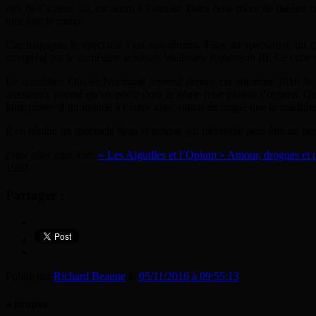
ego de l’auteur, lui, est accro à l’amour. Dans cette pièce de théâtre 
tout fout le camp.
Car magique, le spectacle l’est assurément. Face au spectateur, un 
interprété par le comédien acrobate Wellesley Robertson III. Ce cube d
Le comédien Olivier Normand reprend depuis cet automne 2016 le rô
amoureux paumé qu’en poète dont le génie frise parfois l’orgueil. Qu’
faire passer d’un monde à l’autre avec autant de magie que la machin
Il en résulte un spectacle beau et unique qui mériterait peut-être un p
Pour aller plus loin
:
« Les Aiguilles et l’Opium » Amour, drogues et
1992.
Partager :
Publié par
Richard Beaune
le
05/11/2016 à 09:55:13
a propos