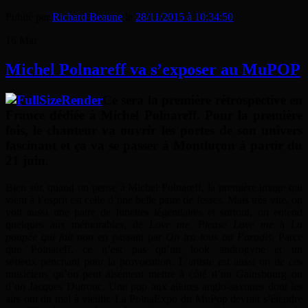
Publié par
Richard Beaune
le
28/11/2015 à 10:34:50
16
Mar
Michel Polnareff va s’exposer au MuPOP
Ce sera la première rétrospective en
France dédiée à Michel Polnareff. Pour la première
fois, le chanteur va ouvrir les portes de son univers
fascinant et ça va se passer à Montluçon à partir du
21 juin.
Bien sûr, quand on pense à Michel Polnareff, la première image qui
vient à l’esprit est celle d’une belle paire de fesses. Mais très vite, on
voit aussi une paire de lunettes légendaires et surtout, on entend
quelques airs mémorables, de
Love me, Please Love me
à
La
poupée qui fait non
en passant par
On ira tous au Paradis
. Parce
que Polnareff, ce n’est pas qu’un look androgyne et un
sérieux penchant pour la provocation. L’artiste est aussi un de ces
musiciens qu’on peut aisément mettre à côté d’un Gainsbourg ou
d’un Jacques Dutronc. Une pop aux allures anglo-saxones dont les
airs ont du mal à vieillir. La PolnaExpo du MuPop devrait s’étendre