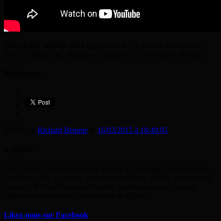
PolnaExpo MuPop 2015
Exposition du 21 juin au 31 décembre
2015 au Musée des Muisques Populaires de Montluçon MuPop.
Partager :
Publié par
Richard Beaune
le
16/03/2015 à 18:49:05
a propos
PILS, c'est l'agenda culturel de France 3 Auvergne diffusé chaque
vendredi à 19h. Concerts, spectacles de danse, théâtre, rendez-vous
culturels, Richard Beaune et Valérie Mathieu passent en revue
chaque semaine toutes les sorties de la région.
Likez-nous sur Facebook