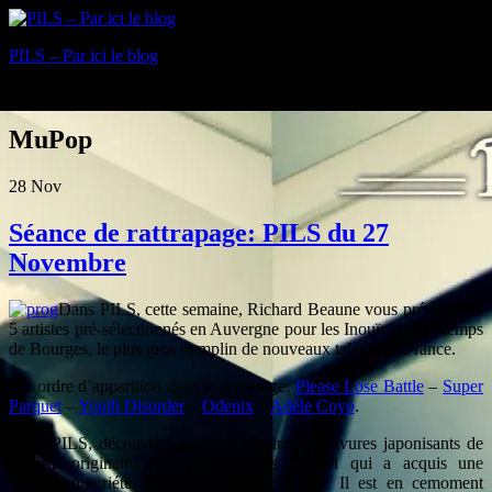
PILS – Par ici le blog
Blog
MuPop
28
Nov
Séance de rattrapage: PILS du 27
Novembre
Dans PILS, cette semaine, Richard Beaune vous présente les
5 artistes pré-sélectionnés en Auvergne pour les Inouïs du Printemps
de Bourges, le plus gros tremplin de nouveaux talents de France.
Par ordre d’apparition dans le reportage:
Please Lose Battle
–
Super
Parquet
–
Youth Disorder
–
Odenix
–
Adèle Coyo
.
Dans PILS, découvrez aussi les dessins et gravures japonisants de
l’artiste originaire d’Auvergne Jules Chadel qui a acquis une
certaine notoriété dans les années 1920-30. Il est en cemoment