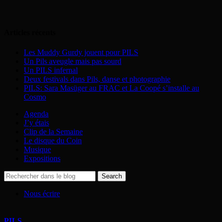
Articles récents
Les Muddy Gurdy jouent pour PILS
Un Pils aveugle mais pas sourd
Un PILS infernal
Deux festivals dans Pils, danse et photographie
PILS: Sara Masüger au FRAC et La Coopé s’installe au
Cosmo
Agenda
J’y étais
Clip de la Semaine
Le disque du Coin
Musique
Expositions
Nous écrire
PILS