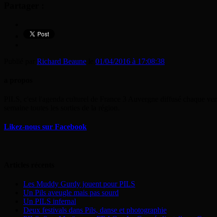
Partager :
Publié par
Richard Beaune
le
01/04/2016 à 17:08:38
a propos
PILS, c'est l'agenda culturel de France 3 Auvergne diffusé chaque ven
semaine toutes les sorties de la région.
Likez-nous sur Facebook
Articles récents
Les Muddy Gurdy jouent pour PILS
Un Pils aveugle mais pas sourd
Un PILS infernal
Deux festivals dans Pils, danse et photographie