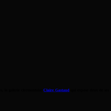
es, la galerie clermontoise
Claire Gastaud
qui expose deux de ses