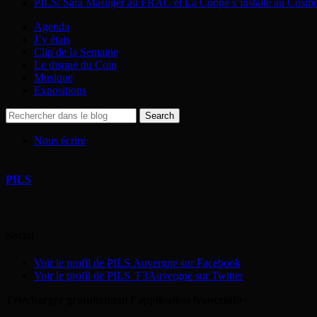
PILS: Sara Masüger au FRAC et La Coopé s’installe au Cosm
Agenda
J’y étais
Clip de la Semaine
Le disque du Coin
Musique
Expositions
Nous écrire
PILS
Social
Voir le profil de PILS.Auvergne sur Facebook
Voir le profil de PILS_F3Auvergne sur Twitter
Télécharger gratuitement l’application franceinfo