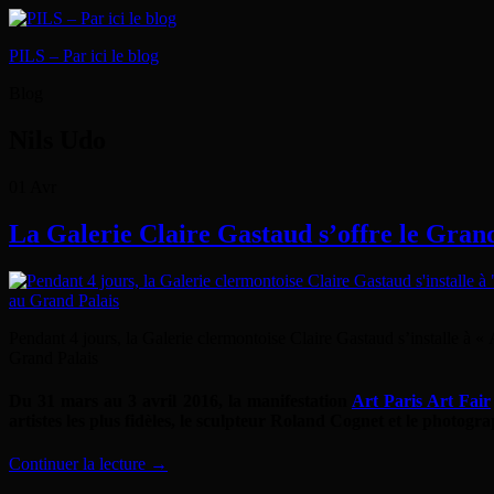
PILS – Par ici le blog
Blog
Nils Udo
01
Avr
La Galerie Claire Gastaud s’offre le Gran
Pendant 4 jours, la Galerie clermontoise Claire Gastaud s’installe à « 
Grand Palais
Du 31 mars au 3 avril 2016, la manifestation
Art Paris Art Fair
artistes les plus fidèles, le sculpteur Roland Cognet et le photogr
Continuer la lecture
→