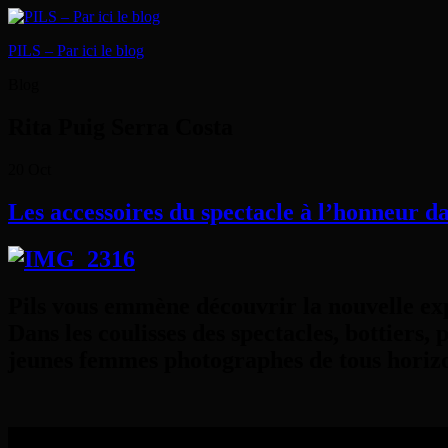
PILS – Par ici le blog
Blog
Rita Puig Serra Costa
20
Oct
Les accessoires du spectacle à l’honneur d
Pils vous emmène découvrir la nouvelle ex
Dans les coulisses des spectacles, bottiers,
jeunes femmes photographes de tous horizo