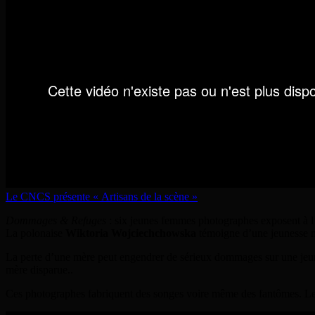
Le CNCS présente « Artisans de la scène »
Dommages & Refuges
: six jeunes femmes photographes exposent à l’
La polonaise
Wiktoria Wojciechchowska
témoigne d’une jeunesse ma
La perte d’une mère peut engendrer de sérieux dommages sur une jeune 
mère disparue..
Ces photographes fabriquent des songes voire même des fantômes. L