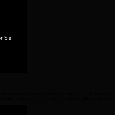
e sans sa perruque, comme Cendrillon sans son soulier… Le costume de s
 le voile sur des savoir-faire anciens mais indispensables au spectacle.