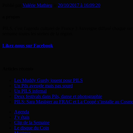
Publié par
Valérie Mathieu
le
20/10/2017 à 16:09:20
a propos
PILS, c'est l'agenda culturel de France 3 Auvergne diffusé chaque ven
semaine toutes les sorties de la région.
Likez-nous sur Facebook
Articles récents
Les Muddy Gurdy jouent pour PILS
Un Pils aveugle mais pas sourd
Un PILS infernal
Deux festivals dans Pils, danse et photographie
PILS: Sara Masüger au FRAC et La Coopé s’installe au Cosm
Agenda
J’y étais
Clip de la Semaine
Le disque du Coin