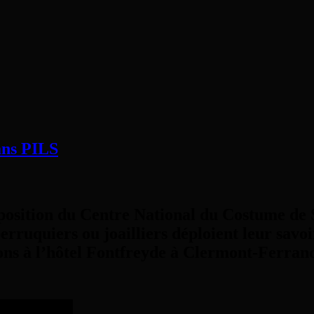
ans PILS
position du Centre National du Costume de S
 perruquiers ou joailliers déploient leur sav
ns à l’hôtel Fontfreyde à Clermont-Ferran