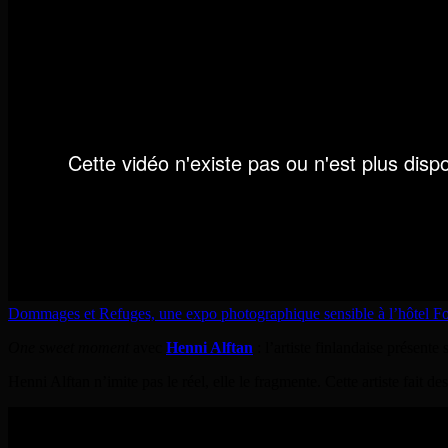
Dommages et Refuges, une expo photographique sensible à l’hôtel F
One sweet moment
avec
Henni Alftan
: l’artiste finlandaise présente 
Henni Alftan n’imite pas le réel, elle le fragmente. Cette artiste fait 