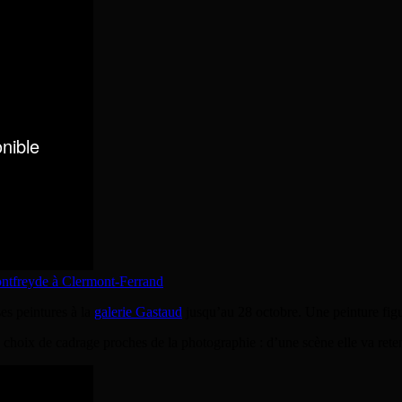
ontfreyde à Clermont-Ferrand
ses peintures à la
galerie Gastaud
jusqu’au 28 octobre. Une peinture figu
des choix de cadrage proches de la photographie : d’une scène elle va rete