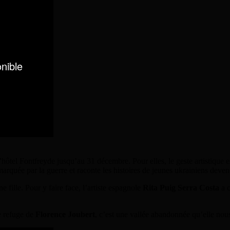
hôtel Fontfreyde jusqu’au 31 décembre. Pour elles, le geste artistique 
rquée par la guerre et raconte les histoires de jeunes ukrainiens deven
fille. Pour y faire face, l’artiste espagnole
Rita Puig Serra Costa
a c
e refuge de
Florence Joubert
, c’est une vallée abandonnée qu’elle nous 