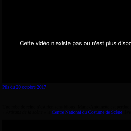
Pils du 20 octobre 2017
Une robe de reine n’est rien sans bijoux, Marie-Antoinette est perdu
« Artisans de la scène »
le
Centre National du Costume de Scène
lève