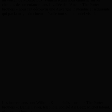
du volcan de Montpeloux, Wilhem Kuhn nous emmène sur les
chemins de son enfance dans la vallée de l’Ance « The Porter
brothers » nous fait découvrir une Auvergne inattendue et séduisante
qui par la magie du cinéma dévoile tout son potentiel visuel.
Les intervenants sont Wilhelm Kuhn, réalisateur de « The Porter
brothers »; Daniel Favier, télépilote, société Air Beez; Michel lafond,
éleveur de chevaux.