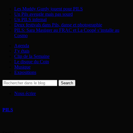
Les Muddy Gurdy jouent pour PILS
Un Pils aveugle mais pas sourd
Un PILS infernal
Deux festivals dans Pils, danse et photographie
PILS: Sara Masüger au FRAC et La Coopé s’installe au
Cosmo
Agenda
J’y étais
Clip de la Semaine
Le disque du Coin
Musique
Expositions
Nous écrire
PILS
Social