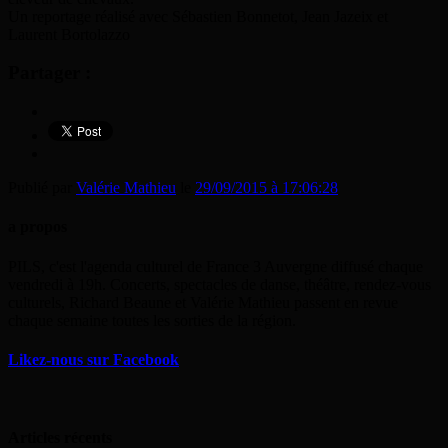
Un reportage réalisé avec Sébastien Bonnetot, Jean Jazeix et
Laurent Bortolazzo
Partager :
Publié par
Valérie Mathieu
le
29/09/2015 à 17:06:28
a propos
PILS, c'est l'agenda culturel de France 3 Auvergne diffusé chaque
vendredi à 19h. Concerts, spectacles de danse, théâtre, rendez-vous
culturels, Richard Beaune et Valérie Mathieu passent en revue
chaque semaine toutes les sorties de la région.
Likez-nous sur Facebook
Articles récents