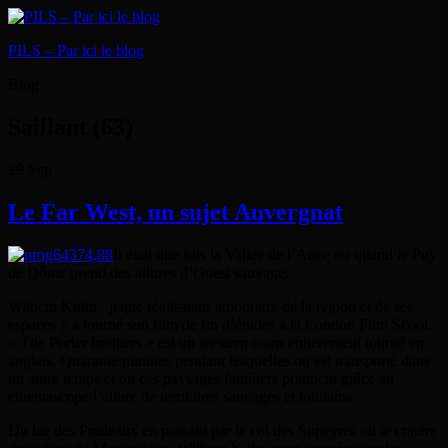
PILS – Par ici le blog
Blog
Saillant (63)
29
Sep
Le Far West, un sujet Auvergnat
Il était une fois la Vallée de l’Ance ou quand le Puy
de Dôme prend des allures d’Ouest sauvage.
Wilhem Kuhn, jeune réalisateur amoureux de la région et de ses
espaces y a tourné son film de fin d’études à la London Film Scool.
« The Porter brothers » est un western court entièrement tourné en
anglais. Quarante minutes pendant lesquelles on est transporté dans
un autre temps et où ces paysages familiers prennent grâce au
cinemascope l’allure de territoires sauvages et lointains.
Du lac des Pradeaux en passant par le col des Supeyres ou le cratère