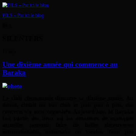
PILS – Par ici le blog
Blog
SILENTERS
11
Sep
Une dixième année qui commence au
Baraka
Le club clermontois démarre sa dixième année. Au
début, c’était un bar club et puis peu à peu, des
concerts s’y sont organisés. Aujourd’hui, le Baraka
fait partie des lieux où les amateurs de musiques
actuelles peuvent faire de belles découvertes
internationales, nationales ou locales. Tenu par