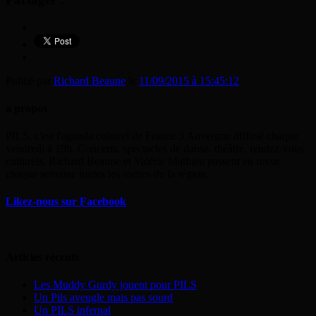
Publié par
Richard Beaune
le
11/09/2015 à 15:45:12
a propos
PILS, c'est l'agenda culturel de France 3 Auvergne diffusé chaque
vendredi à 19h. Concerts, spectacles de danse, théâtre, rendez-vous
culturels, Richard Beaune et Valérie Mathieu passent en revue
chaque semaine toutes les sorties de la région.
Likez-nous sur Facebook
Articles récents
Les Muddy Gurdy jouent pour PILS
Un Pils aveugle mais pas sourd
Un PILS infernal