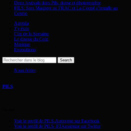
Deux festivals dans Pils, danse et photographie
PILS: Sara Masüger au FRAC et La Coopé s’installe au
Cosmo
Agenda
J’y étais
Clip de la Semaine
Le disque du Coin
Musique
Expositions
Nous écrire
PILS
Social
Voir le profil de PILS.Auvergne sur Facebook
Voir le profil de PILS_F3Auvergne sur Twitter