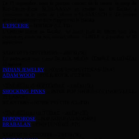
Le 11 septembre, pour le premier concert de la saison, le gang de
Rap-Electro-Punk SCHLAASSS se crashe sur le Baraka à
l’occasion de la sortie de l’album « SLAASSSCH ». Le groupe
devrait quand même faire flipper tout le Baraka.
L’EPICERIE
– HIP HOP (CL-FD)
L’Epicerie donne au Baraka un avant gout de liberté avec des
extraits en exclu de son nouvel album « LIBRE » à paraître le 30
septembre.
SAMEDI 19 SEPTEMBRE – 20H30 (5€)
En partenariat avec l’asso BLACK MOON TEMPLE & GONZAI
Magazine.
INDIAN JEWELRY
– NOISE PSCHE (TEXAS/ USA)
ADAM WOOD
– FOLK ROCK (CLT-FD)
VENDREDI 25 SEPTEMBRE – 20H30 (5€)
SHOCKING PINKS
– INDIE POP SHOEGAZE (NOUVELLE-
ZELANDE)
SILENTERS – NOISE PSYCHE (CL-FD)
VENDREDI 02 OCTOBRE – 20H30 (5€)
ROPOPOROSE
– POP NOISE (VENDOME)
BRABALAN
– CHIPTUNE (CL-FD)
SAMEDI 10 OCTOBRE – 20H30 (5€)