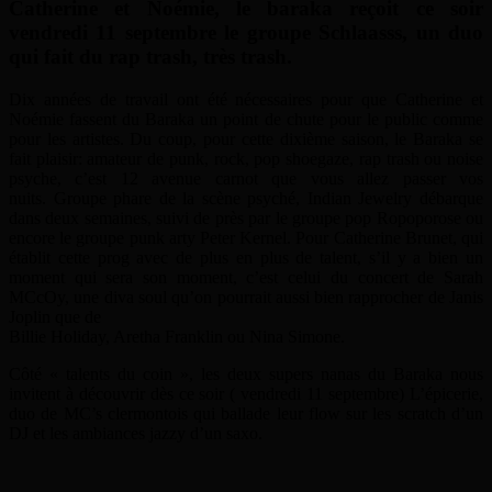
Catherine et Noémie, le baraka reçoit ce soir
vendredi 11 septembre le groupe Schlaasss, un duo
qui fait du rap trash, très trash.
Dix années de travail ont été nécessaires pour que Catherine et
Noémie fassent du Baraka un point de chute pour le public comme
pour les artistes. Du coup, pour cette dixième saison, le Baraka se
fait plaisir: amateur de punk, rock, pop shoegaze, rap trash ou noise
psyche, c’est 12 avenue carnot que vous allez passer vos
nuits. Groupe phare de la scène psyché, Indian Jewelry débarque
dans deux semaines, suivi de près par le groupe pop Ropoporose ou
encore le groupe punk arty Peter Kernel. Pour Catherine Brunet, qui
établit cette prog avec de plus en plus de talent, s’il y a bien un
moment qui sera son moment, c’est celui du concert de Sarah
MCcOy, une diva soul qu’on pourrait aussi bien rapprocher de Janis
Joplin que de
Billie Holiday, Aretha Franklin ou Nina Simone.
Côté « talents du coin », les deux supers nanas du Baraka nous
invitent à découvrir dès ce soir ( vendredi 11 septembre) L’épicerie,
duo de MC’s clermontois qui ballade leur flow sur les scratch d’un
DJ et les ambiances jazzy d’un saxo.