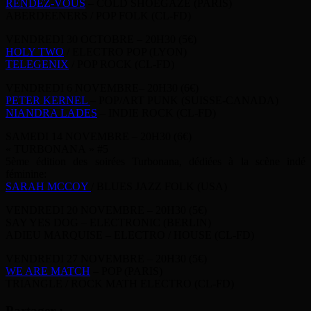
RENDEZ-VOUS
– COLD SHOEGAZE (PARIS)
ABERDEENERS / POP FOLK (CL-FD)
VENDREDI 30 OCTOBRE – 20H30 (5€)
HOLY TWO
/ ELECTRO POP (LYON)
TELEGENIX
/ POP ROCK (CL-FD)
VENDREDI 6 NOVEMBRE– 20H30 (6€)
PETER KERNEL
– POP/ART PUNK (SUISSE-CANADA)
NIANDRA LADES
– INDIE ROCK (CL-FD)
SAMEDI 14 NOVEMBRE – 20H30 (6€)
« TURBONANA » #5
5ème édition des soirées Turbonana, dédiées à la scène indé
féminine:
SARAH MCCOY
/ BLUES JAZZ FOLK (USA)
VENDREDI 20 NOVEMBRE – 20H30 (5€)
SAY YES DOG – ELECTRONIC (BERLIN)
ADIEU MARQUISE – ELECTRO / HOUSE (CL-FD)
VENDREDI 27 NOVEMBRE – 20H30 (5€)
WE ARE MATCH
– POP (PARIS)
TRIANGLE / ROCK MATH ELECTRO (CL-FD)
Partager :