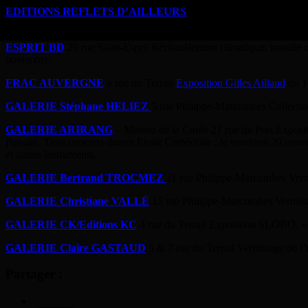
EDITIONS REFLETS D’AILLEURS
9 rue Philippe-Marcombes Pré
du boson »
ESPRIT BD
29 rue Saint-Esprit Réchauffement climatique, montée d
novembre.
FRAC AUVERGNE
6 rue du Terrail
Exposition Gilles Aillaud
du 10
GALERIE Stéphane HELIEZ
5 rue Philippe-Marcombes Collection
GALERIE ARIRANG
– Maison de la Corée 21 rue du Port Expositi
Passani. Trois concerts durant Etoile Cathédrale : le vendredi 20 nov
et autres instruments.
GALERIE Bertrand TROCMEZ
11 rue Philippe-Marcombes Vern
GALERIE Christiane VALLÉ
15 rue Philippe-Marcombes Vernissag
GALERIE CK/Editions KC
4 rue du Terrail Exposition SLOBO, «
GALERIE Claire GASTAUD
5 & 7 rue du Terrail Vernissage de l’
Partager :