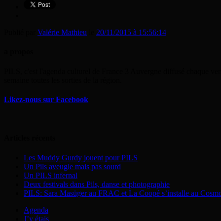
Publié par
Valérie Mathieu
le
20/11/2015 à 15:56:14
a propos
PILS, c'est l'agenda culturel de France 3 Auvergne diffusé chaque ven
semaine toutes les sorties de la région.
Likez-nous sur Facebook
Articles récents
Les Muddy Gurdy jouent pour PILS
Un Pils aveugle mais pas sourd
Un PILS infernal
Deux festivals dans Pils, danse et photographie
PILS: Sara Masüger au FRAC et La Coopé s’installe au Cosm
Agenda
J’y étais