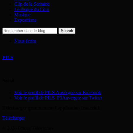
Clip de la Semaine
Le disque du Coin
Musique
Expositions
Nous écrire
PILS
Social
Voir le profil de PILS.Auvergne sur Facebook
Voir le profil de PILS_F3Auvergne sur Twitter
Télécharger gratuitement l’application franceinfo
Télécharger
© 2026 France Télévisions