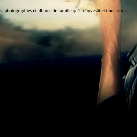
es, photographies et albums de famille qu’il réinvestit et transforme.
rt – démonstration de tirages d’épreuves