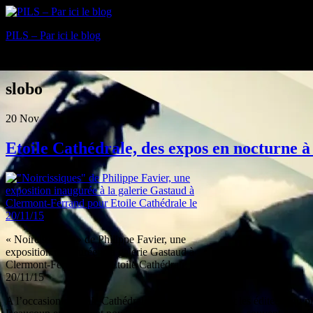
PILS – Par ici le blog
Blog
slobo
20
Nov
Etoile Cathédrale, des expos en nocturne 
« Noircissiques » de Philippe Favier, une
exposition inaugurée à la galerie Gastaud à
Clermont-Ferrand pour Etoile Cathédrale le
20/11/15
A l’occasion d’Etoile Cathédrale, les galeries d’art et les éditeurs d