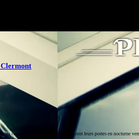
à Clermont
u plateau central de Clermont-Ferrand ouvrent leurs portes en nocturne v