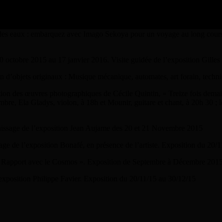
sentations et dédicaces des dernières parutions. Atelier d’initiation au
es eaux : embarquez avec Imago Sekoya pour un voyage au long cours. F
 octobre 2015 au 17 janvier 2016. Visite guidée de l’exposition Gilles
 d’objets originaux : Musique mécanique, automates, art forain, techni
on des œuvres photographiques de Cécile Quintin, « Treize fois demain 
embre, Ela Gladys, violon, à 18h et Mounir, guitare et chant, à 20h 30 
issage de l’exposition Jean Aujame des 20 et 21 Novembre 2015
e de l’exposition Bonafé, en présence de l’artiste. Exposition du 20/
 Rapport avec le Cosmos ». Exposition de Septembre à Décembre 201
exposition Philippe Favier. Exposition du 20/11/15 au 30/12/15