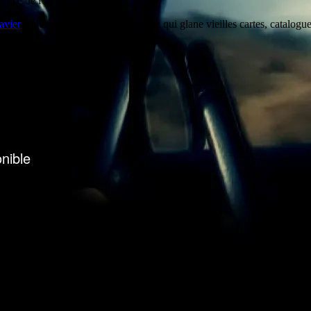
nce de l’artiste.
avier
, un amoureux de l’art miniature qui
glane vieilles cartes, catalogu
iste graveur – Atelier d’impression d’estampes – Eau forte Atelier ouve