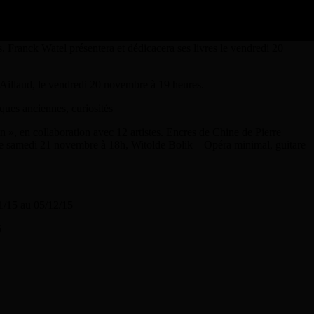
 caviardage de textes. Exposition des originaux du livre « Sur la route
ranck Watel présentera et dédicacera ses livres le vendredi 20
 Aillaud, le vendredi 20 novembre à 19 heures.
ques anciennes, curiosités
», en collaboration avec 12 artistes. Encres de Chine de Pierre
; le samedi 21 novembre à 18h, Witolde Bolik – Opéra minimal, guitare
11/15 au 05/12/15
5