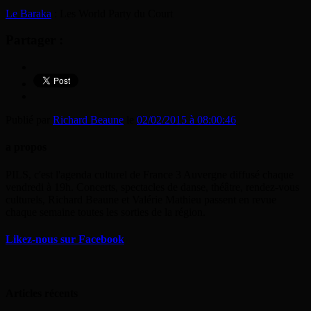
Le Baraka
: Les World Party du Court
Partager :
Publié par
Richard Beaune
le
02/02/2015 à 08:00:46
a propos
PILS, c'est l'agenda culturel de France 3 Auvergne diffusé chaque
vendredi à 19h. Concerts, spectacles de danse, théâtre, rendez-vous
culturels, Richard Beaune et Valérie Mathieu passent en revue
chaque semaine toutes les sorties de la région.
Likez-nous sur Facebook
Articles récents