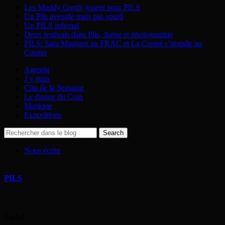
Les Muddy Gurdy jouent pour PILS
Un Pils aveugle mais pas sourd
Un PILS infernal
Deux festivals dans Pils, danse et photographie
PILS: Sara Masüger au FRAC et La Coopé s’installe au
Cosmo
Agenda
J’y étais
Clip de la Semaine
Le disque du Coin
Musique
Expositions
Nous écrire
PILS
Social