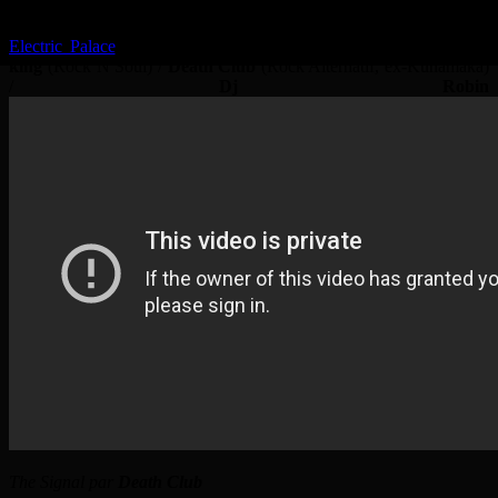
Bande Annonce de
Splintertime
de
Rosto
Electric Palace
: 20H30 Soirée made in Auvergne avec
Save the
king
(Rock’N Soul) /
Death Club
(Rock Alternatif, ex-Kunamaka)
/
Dj Robin
The Signal par
Death Club