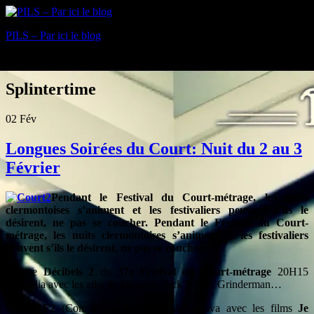
PILS – Par ici le blog
Blog
Splintertime
02
Fév
Longues Soirées du Court: Nuit du 2 au 3
Février
Pendant le Festival du Court-métrage, les nuits
clermontoises s’animent et les festivaliers peuvent s’ils le
désirent, ne pas se coucher. Pendant le Festival du Court-
métrage, les nuits clermontoises s’animent et les festivaliers
peuvent s’ils le désirent, ne pas se coucher.
Séance
Décibels 2
du
37e Festival du Court-métrage
20H15
Comedia avec les ziks de Mogwaï, Jack White, Grinderman…
Séance
F2
(Compétition française) à Genova avec les films
Je