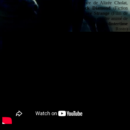
repasserai dans la semaine
(Fiction animée de Alizée Cholat,
Sophie Devautour et Loïc Espuche)/
Black Diamond
(Fiction
expérimentale de Samir Ramdani)/
People are Strange
(Film de
Juien Hallard)/
Daphné ou la belle plante
(Documentaire animé de
Sébastien Laudenbach et Sylvain Derosne)/
Splintertime
(Animation expérimentale de Rosto)