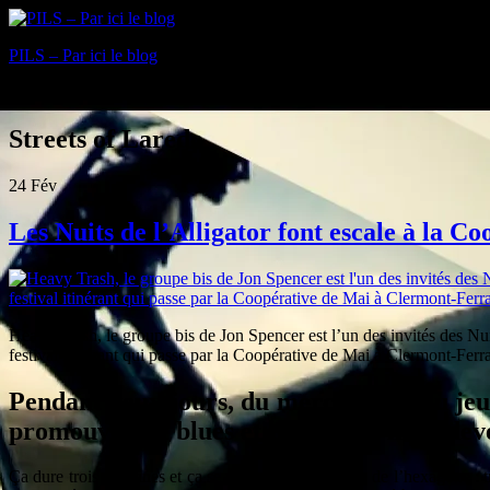
PILS – Par ici le blog
Blog
Streets of Laredo
24
Fév
Les Nuits de l’Alligator font escale à la C
Heavy Trash, le groupe bis de Jon Spencer est l’un des invités des Nuit
festival itinérant qui passe par la Coopérative de Mai à Clermont-Ferr
Pendant deux jours, du mercredi 25 au jeudi
promouvoir le blues et tout ce qu’il est dev
Ça dure trois semaines et ça se passe sur l’ensemble de l’hexagone : t