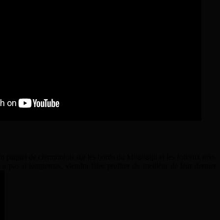
n paquet de clermontois sur les bords du Mississipi et les folkeux néo-
 pas si longtemps, viendra faire profiter du meilleur de leur dernier