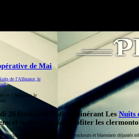
oopérative de Mai
s de l’Alligator, le
and
 26 février, le festival itinérant Les
Nuits 
enu et surtout, en fait profiter les clermon
reize villes profitent en ce moment de rockeurs et bluesmen déjantés te