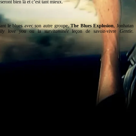
eront bien là et c’est tant mieux.
rant le blues avec son autre groupe,
The Blues Explosion
, Jonhatan
lly love you
ou la
survitaminée
leçon de savoir-vivre
Gentle.