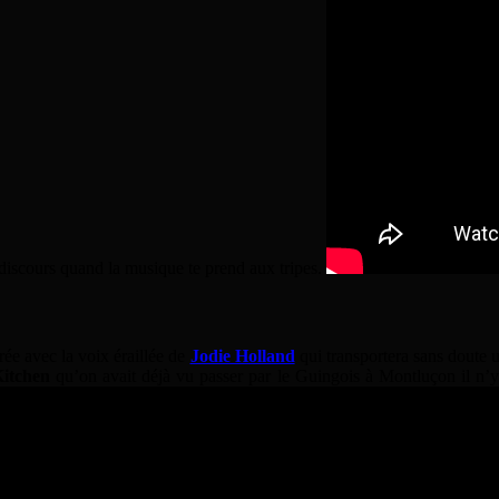
l discours quand la musique te prend aux tripes.
rée avec la voix éraillée de
Jodie Holland
qui transportera sans doute u
Kitchen
qu’on avait déjà vu passer par le Guingois à Montluçon il n’y a