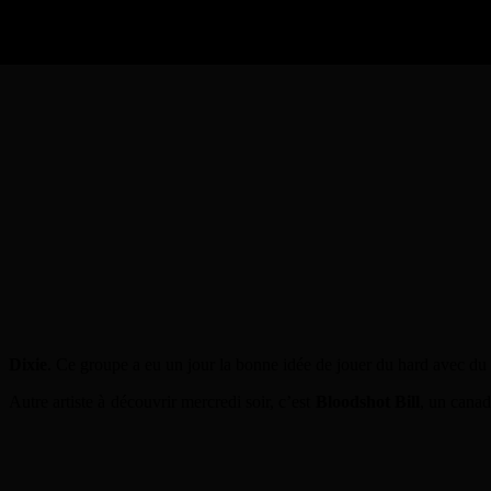
Les Heavy Trash sont les invités de l’Alligator aux côtés de deux au
Dixie
. Ce groupe a eu un jour la bonne idée de jouer du hard avec du 
Autre artiste à découvrir mercredi soir, c’est
Bloodshot Bill
, un canad