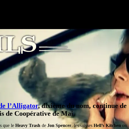
de l’Alligator
, dixième du nom, continue de
tois de Coopérative de Mai.
ls que le
Heavy Trash
de
Jon Spencer
, les suisses
Hell’s Kitchen
ou