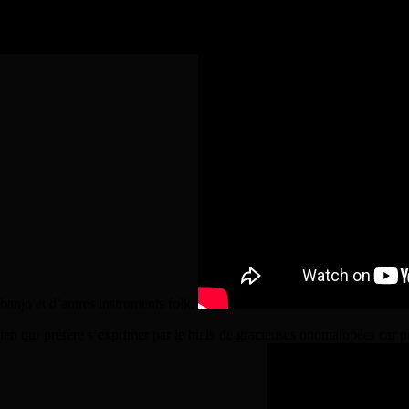
tres groupes pour la première soirée clermontoise. D’abord, les quatr
banjo et d’autres instruments folk.
ien qui préfère s’exprimer par le biais de gracieuses onomatopées car 