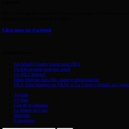
a propos
PILS, c'est l'agenda culturel de France 3 Auvergne diffusé chaque ven
semaine toutes les sorties de la région.
Likez-nous sur Facebook
Articles récents
Les Muddy Gurdy jouent pour PILS
Un Pils aveugle mais pas sourd
Un PILS infernal
Deux festivals dans Pils, danse et photographie
PILS: Sara Masüger au FRAC et La Coopé s’installe au Cosm
Agenda
J’y étais
Clip de la Semaine
Le disque du Coin
Musique
Expositions