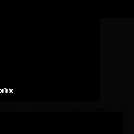
e joyeux « débilous » (preuve vidéo ci-dessous à l’appui) d’
Hayseed
parfois, un rot vaut mieux que des mots pour exprimer ce qu’on ressent