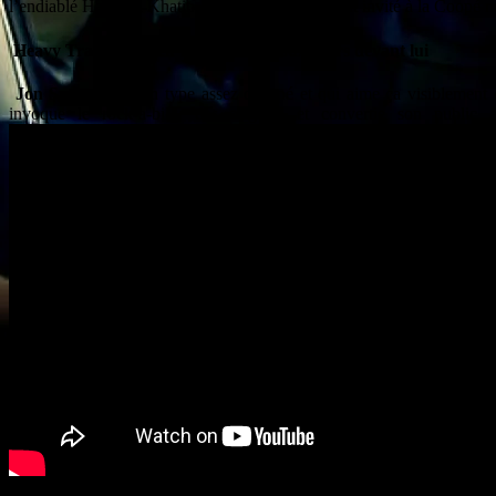
l’endiablé Hanni el-Khatib. Ce dernier récemment invité à la Coopé ne 
Heavy Trash : le rock’n’roll a de beaux jours devant lui
Jon Spencer
est un type assez occupé et qui aime ça visiblement c
invoque le rock-a-billy des origines et convertie son publi