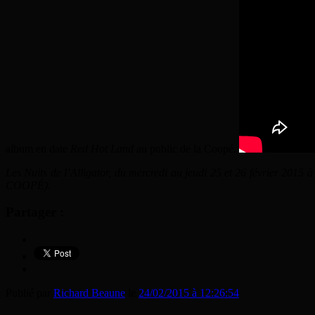
album en date
Red Hot Land
au public de la Coopé.
Les Nuits de l’Alligator, du mercredi au jeudi 25 et 26 févr
COOPÉ).
Partager :
Publié par
Richard Beaune
le
24/02/2015 à 12:26:54