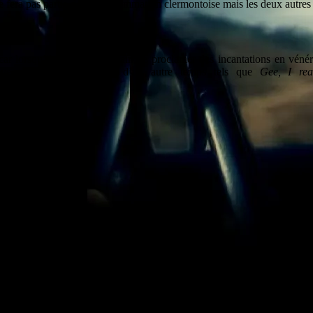
fera pas partie de la programmation clermontoise mais les deux autres s
ar lorsqu’il n’est pas en train de proclamer des incantations en véné
c avec des petites bombes d’un autre temps tels que
Gee, I rea