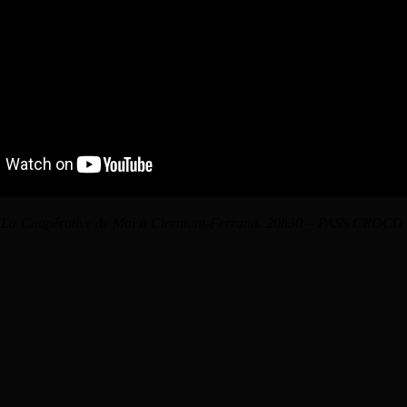
ier 2015 à La Coopérative de Mai à Clermont-Ferrand. 20h30 – P