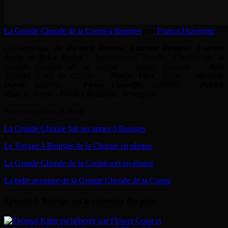
La Grande Chorale de la Coopé à Bourges
par
France3Auvergne
Un reportage de
Richard Beaune
,
Laurent Pastural
,
Laurent
Janin
et
Brice Ordas
– Intervenants: Aurélie, Choriste de la
Grande Chorale de la Coopé – Marie, Choriste –
Adel
Toualbi
, Chef de Choeur –
Marco Vilas
, Ténor –
Murielle
Duval
, Soprano –
Fiona Cunniffe
, Soprano –
Patrick
Munch
, Ténor –
Denis Clavaizolle
, Arrangeur
Pour entrer dans le détail:
La Grande Chorale fait ses armes à Bourges
Le Voyage à Bourges de la Chorale en photos
La Grande Chorale de la Coopé sort un disque
La belle aventure de la Grande Chorale de la Coopé
Episode 2: Bourges est le carrefour des pros