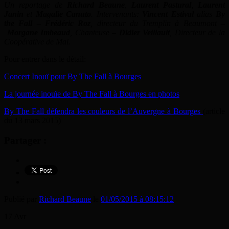
Un reportage de
Richard Beaune
,
Laurent Pastural
,
Laurent
Janin
et
Magalie Canuto
. Intervenants:
Vincent Estival
alias
By
the Fall
–
Frédéric Roz
, directeur du Tremplin à Beaumont –
Morgane Imbeaud
, Chanteuse –
Didier Veillault
, Directeur de la
Coopérative de Mai.
Pour entrer dans le détail:
Concert Inouï pour By The Fall à Bourges
La journée inouïe de By The Fall à Bourges en photos
By The Fall défendra les couleurs de l’Auvergne à Bourges
(article
du 13 mars 2015)
Partager :
Publié par
Richard Beaune
le
01/05/2015 à 08:15:12
17
Avr