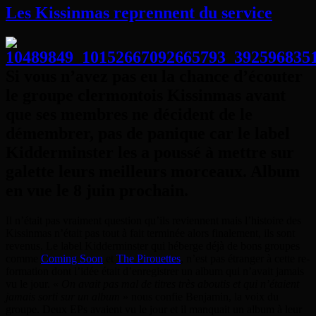
Les Kissinmas reprennent du service
Si vous n’avez pas eu la chance d’écouter
le groupe clermontois Kissinmas avant
que ses membres ne décident de le
démembrer, pas de panique car le label
Kidderminster les a poussé à mettre sur
galette leurs meilleurs morceaux. Album
en vue le 8 juin prochain.
Il n’était pas vraiment question qu’ils reviennent mais l’histoire des
Kissinmas n’était pas tout à fait terminée alors finalement, ils sont
revenus. Le label Kidderminster qui héberge déjà de bons groupes
comme
Coming Soon
et
The Pirouettes
, n’est pas étranger à cette re-
formation dont l’idée était d’enregistrer un album qui n’avait jamais
vu le jour. «
On avait pas mal de titres très aboutis et qui n’étaient
jamais sorti sur un album
» nous confie Benjamin, la voix du
groupe. Deux EPs avaient vu le jour et il manquait un album à leur