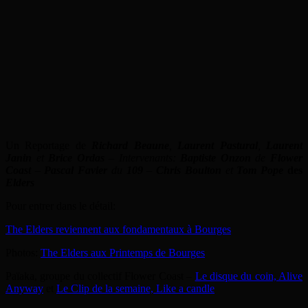
Un Reportage de
Richard Beaune
,
Laurent Pastural
,
Laurent
Janin
et
Brice Ordas
– Intervenants:
Baptiste Onzon
de
Flower
Coast
–
Pascal Favier
du
109
–
Chris Boulton
et
Tom Pope
des
Elders
Pour entrer dans le détail:
The Elders reviennent aux fondamentaux à Bourges
Photos:
The Elders aux Printemps de Bourges
Païaka, groupe du collectif Flower Coast –
Le disque du coin, Alive
Anyway
et
Le Clip de la semaine, Like a candle