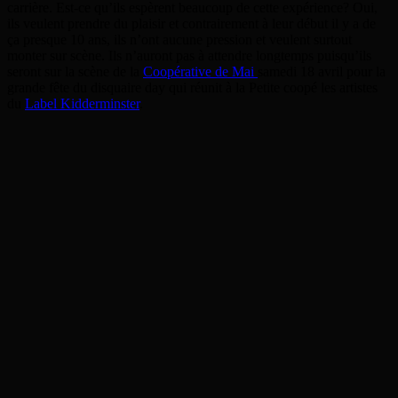
carrière. Est-ce qu’ils espèrent beaucoup de cette expérience? Oui,
ils veulent prendre du plaisir et contrairement à leur début il y a de
ça presque 10 ans, ils n’ont aucune pression et veulent surtout
monter sur scène. Ils n’auront pas à attendre longtemps puisqu’ils
seront sur la scène de la
Coopérative de Mai
samedi 18 avril pour la
grande fête du disquaire day qui réunit à la Petite coopé les artistes
du
Label Kidderminster
.