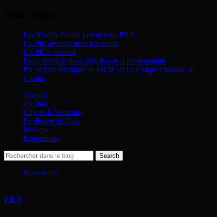
Articles récents
Les Muddy Gurdy jouent pour PILS
Un Pils aveugle mais pas sourd
Un PILS infernal
Deux festivals dans Pils, danse et photographie
PILS: Sara Masüger au FRAC et La Coopé s’installe au
Cosmo
Agenda
J’y étais
Clip de la Semaine
Le disque du Coin
Musique
Expositions
Nous écrire
PILS