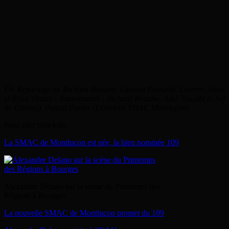
Un Reportage de Richard Beaune, Laurent Pastural, Laurent Janin
et Brice Ordas –
Intervenants : Richard Beaune, Adel Toualbi (Chef
de Choeur), Pascal Favier (Directeur SMAC Montluçon)
Pour aller plus loin:
La SMAC de Montluçon est née, la bien nommée 109
Alexandre Delano sur la scène du Printemps des
Régions à Bourges
La nouvelle SMAC de Montluçon promet du 109