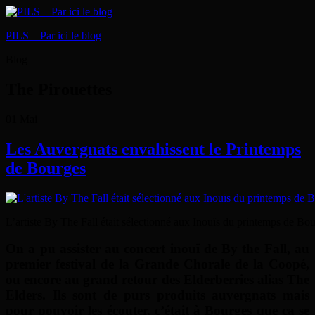
PILS – Par ici le blog
Blog
The Pirouettes
01
Mai
Les Auvergnats envahissent le Printemps
de Bourges
L’artiste By The Fall était sélectionné aux Inouïs du printemps de Bou
On a pu assister au concert inouï de By the Fall, au
premier festival de la Grande Chorale de la Coopé,
ou encore au grand retour des Elderberries alias The
Elders. Ils sont de purs produits auvergnats mais
pour pouvoir les écouter, c’était à Bourges que ça se