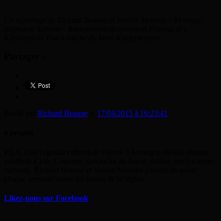
Un reportage de Richard Beaune et Valérie Mathieu – Montage
Stéphanie Salmon – Intervenants:Benjamin et Thomas des
Kissinmas et Tom Laroche du label Kidderminster
Partager :
Publié par
Richard Beaune
le
17/04/2015 à 16:23:41
a propos
PILS, c'est l'agenda culturel de France 3 Auvergne diffusé chaque
vendredi à 19h. Concerts, spectacles de danse, théâtre, rendez-vous
culturels, Richard Beaune et Valérie Mathieu passent en revue
chaque semaine toutes les sorties de la région.
Likez-nous sur Facebook