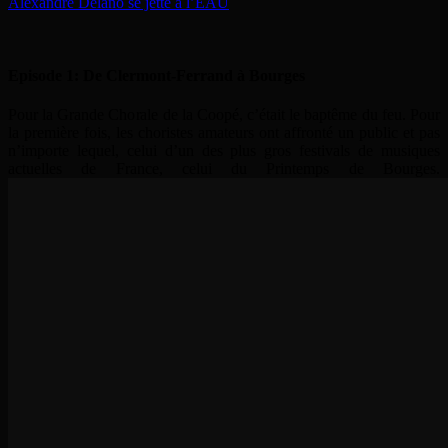
Alexandre Delano se jette à l’EAU
Episode 1: De Clermont-Ferrand à Bourges
Pour la Grande Chorale de la Coopé, c’était le baptême du feu. Pour
la première fois, les choristes amateurs ont affronté un public et pas
n’importe lequel, celui d’un des plus gros festivals de musiques
actuelles de France, celui du Printemps de Bourges.