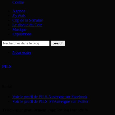
Cosmo
Agenda
J’y étais
Clip de la Semaine
Le disque du Coin
Musique
Expositions
Nous écrire
PILS
Social
Voir le profil de PILS.Auvergne sur Facebook
Voir le profil de PILS_F3Auvergne sur Twitter
Télécharger gratuitement l’application franceinfo