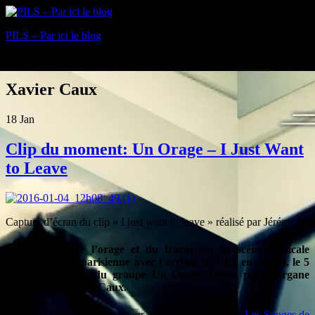
PILS – Par ici le blog
Blog
Xavier Caux
18
Jan
Clip du moment: Un Orage – I Just Want
to Leave
Capture d’écran du clip « I just want to leave » réalisé par Jérémy Ba
On annonce de l’orage et du fracas sur la scène musicale
clermontoise et parisienne avec l’arrivée de l’EP en digital, le 5
février prochain, du groupe Un Orage, formé par Morgane
Imbeaud et Xavier Caux.
Morgane Imbeaud est de retour, en parallèle du projet
Les Songes de