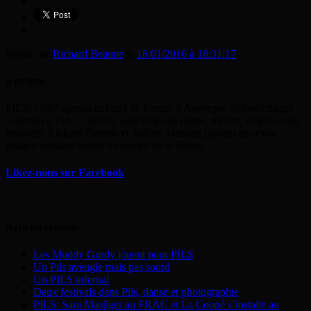
Publié par
Richard Beaune
le
18/01/2016 à 18:31:17
a propos
PILS, c'est l'agenda culturel de France 3 Auvergne diffusé chaque
vendredi à 19h. Concerts, spectacles de danse, théâtre, rendez-vous
culturels, Richard Beaune et Valérie Mathieu passent en revue
chaque semaine toutes les sorties de la région.
Likez-nous sur Facebook
Articles récents
Les Muddy Gurdy jouent pour PILS
Un Pils aveugle mais pas sourd
Un PILS infernal
Deux festivals dans Pils, danse et photographie
PILS: Sara Masüger au FRAC et La Coopé s’installe au