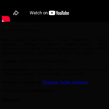
Clip réalisé par Jérémy Barlozzo
Avec :
Anne sophie Cordier – Anais Vandevyvere – Anais
Obéniche – Thomas Grandperret – Camille Brenier – Rémy
Solomon – Lia Angotti – Armonie Bensoussan – Martin Prieur-
Diego Bruni-Arbiser – Sam Nordmann – Jean Lou Navarro
Cadreur :
Rémy Solomon-Valentin Ottone
Remerciements :
Alexis Cautain – Léo Grandperret – Eddy Edkins
– Thibaud Lagardère – Le sexy Studio – La gare XP
Retrouvez Un orage sur
Facebook,
Twitter,
Instagram
Article rédigé par
Orane Renard
.
Partager :