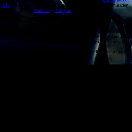
Léo
(en tournée), depuis sa rencontre avec Xavier Caux, musicien,
notamment pour
Yodelice
et
Hollysiz
, avec Un Orage.
Ce joli duo, formé sur les routes des festivals d’été, nous fait
découvrir des chansons envoûtantes mêlant électro et pop, et promet
de se faire remarquer assez rapidement face à l’accueil favorable du
public lors des premiers concerts, mais surtout grâce à leur énergie et
à leur talent. Un Orage est donc un groupe à suivre de très près.
I Just Want to Leave est un morceau aux sonorités électroniques,
accompagné d’une voix mélodieuse et pétillante.