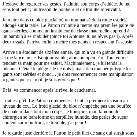
J’essaye de regarder ses gestes, j’admire son corps d’athlète. Je me
sens tout petit ; un frisson de bonheur et de trouille m’envahit.
Je rentre dans ce bloc glacial où un traumatisé de la route est déjà
allongé sur la table. Le Patron m’initie à mettre ma première paire de
gants stériles, comme un instituteur de classe maternelle apprend à
un bambin à se rhabiller (pince toi Antoine, tu ne rêves pas !). Après
deux essais, j’arrive enfin à mettre mes gants en respectant l’asepsie.
Arrive un étudiant de sixième année, qui m’a vu en grande difficulté
et me lance un : « Bonjour gamin, alors on opère ? ». Tout en me
tendant sa main pour me saluer. Machinalement, je lui tends la
mienne. C’était le piège ! Je ne dois jamais rien toucher puisque les
gants sont stériles et donc… je dois recommencer cette manipulation
« gantesque » et moi, je suis grotesque !
Et là, va commencer après le rêve, le cauchemar.
Tout est prêt. Le Patron commence : il fait la première incision au
niveau du cou. Le froid glacial du bloc n’empêche pas une bouffée
de chaleur dans tout mon corps. Je transpire, mon kimono de
chirurgien se transforme en serpillère humide, des perles de sueur
coulent sur mon front, je tremble, j’ai peur !
Je regarde juste derrière le Patron le petit filet de sang qui surgit sous