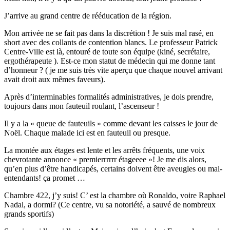
J’arrive au grand centre de rééducation de la région.
Mon arrivée ne se fait pas dans la discrétion ! Je suis mal rasé, en
short avec des collants de contention blancs. Le professeur Patrick
Centre-Ville est là, entouré de toute son équipe (kiné, secrétaire,
ergothérapeute ). Est-ce mon statut de médecin qui me donne tant
d’honneur ? ( je me suis très vite aperçu que chaque nouvel arrivant
avait droit aux mêmes faveurs).
Après d’interminables formalités administratives, je dois prendre,
toujours dans mon fauteuil roulant, l’ascenseur !
Il y a la « queue de fauteuils » comme devant les caisses le jour de
Noël. Chaque malade ici est en fauteuil ou presque.
La montée aux étages est lente et les arrêts fréquents, une voix
chevrotante annonce « premierrrrrr étageeee »! Je me dis alors,
qu’en plus d’être handicapés, certains doivent être aveugles ou mal-
entendants! ça promet …
Chambre 422, j’y suis! C’ est la chambre où Ronaldo, voire Raphael
Nadal, a dormi? (Ce centre, vu sa notoriété, a sauvé de nombreux
grands sportifs)