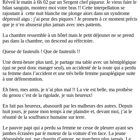
Réveil le matin à 6h 02 par un Sergent chef piqueur. Je viens faire le
bilan sanguin, montrez moi votre bras !! Cette interpellation se
rajoutant à cette nuit blanche me plonge alors dans un syndrome
dépressif aigu : j’ai peur des piqures ! Je promets à ce moment précis
que je n’en abuserai plus jamais avec mes patients.
La chambre ressemble à un hôtel mais le petit déjeuner ne se prend
pas dans la chambre, on descend au réfectoire.
Queue de fauteuils ! Que de fauteuils !!
Une demi-heure plus tard, je partage ma table avec un hémiplégique
(qui ne peut donc manger seul), un accidenté de la route qui a perdu
sa femme dans l’accident et une très belle femme paraplégique suite
à une défenestration.
Eh bien, mes amis, je n’ai plus mal !! La vie est belle, ma prothèse
du genou c’est de la rigolade, je suis heureux!
En fait pas heureux, abasourdi par les malheurs des autres. Depuis
huit jours, je passe mon temps à me plaindre et, devant moi, j’ai le
résumé de la souffrance humaine sur terre.
Le pauvre papi qui a perdu sa femme ne cesse de pleurer ayant ses
jambes écrasées par le moteur de la voiture d’en face. La jeune
désespérée qui, par chagrin d’amour, ne marchera plus jamais. Le