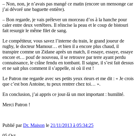
– Non, non, je n’avais pas mangé ce matin (encore un mensonge car
j’ai dévoré une baguette entière).
– Bon regarde, je vais prélever un morceau d’os à la hanche pour
caler entre deux vertèbres. Il réincise la peau et le coup de bistouri
fait resurgir le même filet de sang.
Le compétiteur, vous savez l’interne du train, le grand joueur de
rugby, le docteur Mamour… et bien il a encore plus chaud, il
transpire comme un Zidane après un match, il essaye, essaye, essaye
encore et… pouf de nouveau, il se retrouve par terre ayant perdu
connaissance, le crâne fendu en tombant. Il saigne, il s’est fait dessus
et ne sait plus comment il s’appelle, ni où il est !
Le Patron me regarde avec ses petits yeux rieurs et me dit : « Je crois
que c’est bon Antoine, tu peux rentrer chez toi… ».
En conclusion, j’ai appris ce jour-là un mot important : humilité.
Merci Patron !
Publié par
Dr. Maison
le
21/11/2013 à 05:34:25
05
Oct