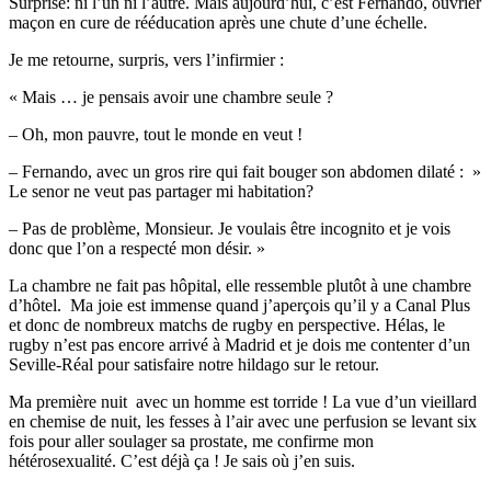
Surprise: ni l’un ni l’autre. Mais aujourd’hui, c’est Fernando, ouvrier
maçon en cure de rééducation après une chute d’une échelle.
Je me retourne, surpris, vers l’infirmier :
« Mais … je pensais avoir une chambre seule ?
– Oh, mon pauvre, tout le monde en veut !
– Fernando, avec un gros rire qui fait bouger son abdomen dilaté : »
Le senor ne veut pas partager mi habitation?
– Pas de problème, Monsieur. Je voulais être incognito et je vois
donc que l’on a respecté mon désir. »
La chambre ne fait pas hôpital, elle ressemble plutôt à une chambre
d’hôtel. Ma joie est immense quand j’aperçois qu’il y a Canal Plus
et donc de nombreux matchs de rugby en perspective. Hélas, le
rugby n’est pas encore arrivé à Madrid et je dois me contenter d’un
Seville-Réal pour satisfaire notre hildago sur le retour.
Ma première nuit avec un homme est torride ! La vue d’un vieillard
en chemise de nuit, les fesses à l’air avec une perfusion se levant six
fois pour aller soulager sa prostate, me confirme mon
hétérosexualité. C’est déjà ça ! Je sais où j’en suis.