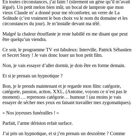
En toutes circonstances, j’ai faim ! (sûrement un gène qu’il m’avait
légué). Un petit melon bien mûr, un bocal de lamproie que mon
vieux Claude m’ a donné pour me réconforter, un verre de La
Solitude (c’est vraiment le bon choix vu le nom du domaine et les
circonstances du jour). Je m’installe devant ma télé.
Malgré la chaleur étouffante je reste habillé en me disant que peut
être quelqu’un viendra.
Ce soir, le programme TV est fabuleux: Interville, Patrick Sébastien
et Secret Story ! Je vais donc louer un bon petit film.
Non, je vais essayer d’aller dormir, je dois être en forme demain.
Et si je prenais un hypnotique ?
Bon, je le prends maintenant et je regarde mon film: catégorie,
catégorie, passion, action, XXL, (Antoine, voyons ce n’est pas le
moment) … reprenons catégorie… humour ! (au moins je vais
essayer de sécher mes yeux en faisant travailler mes zygomatiques).
« Nos joyeuses funérailles ! »
Parfait, l’arme dérision refait surface.
J’ai pris un hypnotique, et si j’en prenais un deuxième ? Comme