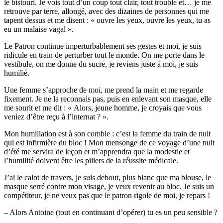
le bistouri. Je vois tout d’un coup tout clair, tout trouble et… je me
retrouve par terre, allongé, avec des dizaines de personnes qui me
tapent dessus et me disent : « ouvre les yeux, ouvre les yeux, tu as
eu un malaise vagal ».
Le Patron continue imperturbablement ses gestes et moi, je suis
ridicule en train de perturber tout le monde. On me porte dans le
vestibule, on me donne du sucre, je reviens juste à moi, je suis
humilié.
Une femme s’approche de moi, me prend la main et me regarde
fixement. Je ne la reconnais pas, puis en enlevant son masque, elle
me sourit et me dit : « Alors, jeune homme, je croyais que vous
veniez d’être reçu à l’internat ? ».
Mon humiliation est à son comble : c’est la femme du train de nuit
qui est infirmière du bloc ! Mon mensonge de ce voyage d’une nuit
d’été me servira de leçon et m’apprendra que la modestie et
l’humilité doivent être les piliers de la réussite médicale.
J’ai le calot de travers, je suis debout, plus blanc que ma blouse, le
masque serré contre mon visage, je veux revenir au bloc. Je suis un
compétiteur, je ne veux pas que le patron rigole de moi, je repars !
– Alors Antoine (tout en continuant d’opérer) tu es un peu sensible ?