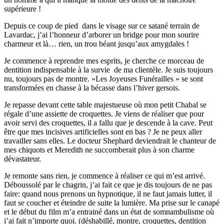
supérieure !
Depuis ce coup de pied dans le visage sur ce satané terrain de
Lavardac, j’ai l’honneur d’arborer un bridge pour mon sourire
charmeur et là… rien, un trou béant jusqu’aux amygdales !
Je commence à reprendre mes esprits, je cherche ce morceau de
dentition indispensable à la survie de ma clientèle. Je suis toujours
nu, toujours pas de montre. »Les Joyeuses Funérailles » se sont
transformées en chasse à la bécasse dans l’hiver gersois.
Je repasse devant cette table majestueuse où mon petit Chabal se
régale d’une assiette de croquettes. Je viens de réaliser que pour
avoir servi des croquettes, il a fallu que je descende à la cave. Peut
être que mes incisives artificielles sont en bas ? Je ne peux aller
travailler sans elles. Le docteur Shephard deviendrait le chanteur de
mes chiquots et Meredith ne succomberait plus à son charme
dévastateur.
Je remonte sans rien, je commence à réaliser ce qui m’est arrivé.
Déboussolé par le chagrin, j’ai fait ce que je dis toujours de ne pas
faire: quand nous prenons un hypnotique, il ne faut jamais lutter, il
faut se coucher et éteindre de suite la lumière. Ma prise sur le canapé
et le début du film m’a entrainé dans un état de somnambulisme où
j’ai fait n’importe quoi. (déshabillé, montre, croquettes, dentition