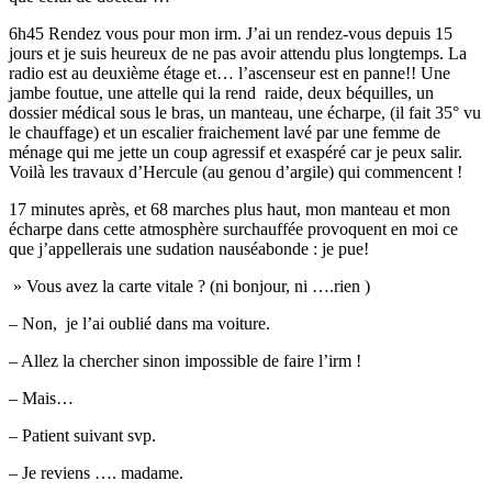
6h45 Rendez vous pour mon irm. J’ai un rendez-vous depuis 15
jours et je suis heureux de ne pas avoir attendu plus longtemps. La
radio est au deuxième étage et… l’ascenseur est en panne!! Une
jambe foutue, une attelle qui la rend raide, deux béquilles, un
dossier médical sous le bras, un manteau, une écharpe, (il fait 35° vu
le chauffage) et un escalier fraichement lavé par une femme de
ménage qui me jette un coup agressif et exaspéré car je peux salir.
Voilà les travaux d’Hercule (au genou d’argile) qui commencent !
17 minutes après, et 68 marches plus haut, mon manteau et mon
écharpe dans cette atmosphère surchauffée provoquent en moi ce
que j’appellerais une sudation nauséabonde : je pue!
» Vous avez la carte vitale ? (ni bonjour, ni ….rien )
– Non, je l’ai oublié dans ma voiture.
– Allez la chercher sinon impossible de faire l’irm !
– Mais…
– Patient suivant svp.
– Je reviens …. madame.