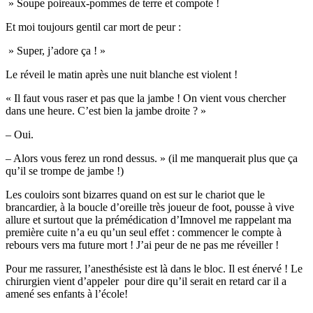
» Soupe poireaux-pommes de terre et compote !
Et moi toujours gentil car mort de peur :
» Super, j’adore ça ! »
Le réveil le matin après une nuit blanche est violent !
« Il faut vous raser et pas que la jambe ! On vient vous chercher
dans une heure. C’est bien la jambe droite ? »
– Oui.
– Alors vous ferez un rond dessus. » (il me manquerait plus que ça
qu’il se trompe de jambe !)
Les couloirs sont bizarres quand on est sur le chariot que le
brancardier, à la boucle d’oreille très joueur de foot, pousse à vive
allure et surtout que la prémédication d’Imnovel me rappelant ma
première cuite n’a eu qu’un seul effet : commencer le compte à
rebours vers ma future mort ! J’ai peur de ne pas me réveiller !
Pour me rassurer, l’anesthésiste est là dans le bloc. Il est énervé ! Le
chirurgien vient d’appeler pour dire qu’il serait en retard car il a
amené ses enfants à l’école!