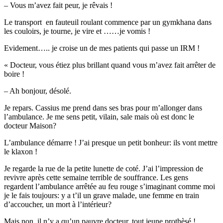
– Vous m’avez fait peur, je rêvais !
Le transport en fauteuil roulant commence par un gymkhana dans
les couloirs, je tourne, je vire et ……je vomis !
Evidement….. je croise un de mes patients qui passe un IRM !
« Docteur, vous étiez plus brillant quand vous m’avez fait arrêter de
boire !
– Ah bonjour, désolé.
Je repars. Cassius me prend dans ses bras pour m’allonger dans
l’ambulance. Je me sens petit, vilain, sale mais où est donc le
docteur Maison?
L’ambulance démarre ! J’ai presque un petit bonheur: ils vont mettre
le klaxon !
Je regarde la rue de la petite lunette de coté. J’ai l’impression de
revivre après cette semaine terrible de souffrance. Les gens
regardent l’ambulance arrêtée au feu rouge s’imaginant comme moi
je le fais toujours: y a t’il un grave malade, une femme en train
d’accoucher, un mort à l’intérieur?
Mais non, il n’y a qu’un pauvre docteur, tout jeune prothèsé !