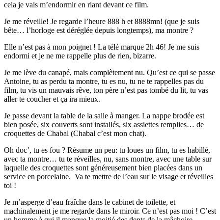
cela je vais m’endormir en riant devant ce film.
Je me réveille! Je regarde l’heure 888 h et 8888mn! (que je suis
bête… l’horloge est déréglée depuis longtemps), ma montre ?
Elle n’est pas à mon poignet ! La télé marque 2h 46! Je me suis
endormi et je ne me rappelle plus de rien, bizarre.
Je me lève du canapé, mais complètement nu. Qu’est ce qui se passe
Antoine, tu as perdu ta montre, tu es nu, tu ne te rappelles pas du
film, tu vis un mauvais rêve, ton père n’est pas tombé du lit, tu vas
aller te coucher et ça ira mieux.
Je passe devant la table de la salle à manger. La nappe brodée est
bien posée, six couverts sont installés, six assiettes remplies… de
croquettes de Chabal (Chabal c’est mon chat).
Oh doc’, tu es fou ? Résume un peu: tu loues un film, tu es habillé,
avec ta montre… tu te réveilles, nu, sans montre, avec une table sur
laquelle des croquettes sont généreusement bien placées dans un
service en porcelaine. Va te mettre de l’eau sur le visage et réveilles
toi !
Je m’asperge d’eau fraîche dans le cabinet de toilette, et
machinalement je me regarde dans le miroir. Ce n’est pas moi ! C’est
un homme à qui il manque la moitié des dents de la mâchoire