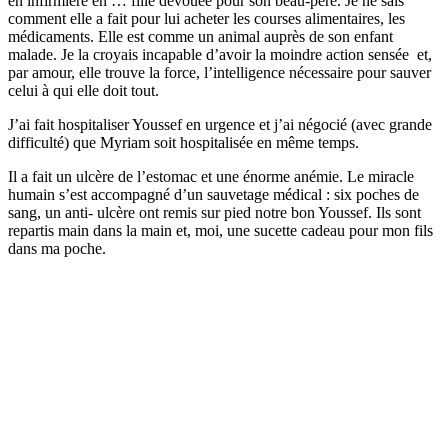
en infirmière en … fille dévouée pour son beau-père. Je ne sais
comment elle a fait pour lui acheter les courses alimentaires, les
médicaments. Elle est comme un animal auprès de son enfant
malade. Je la croyais incapable d’avoir la moindre action sensée et,
par amour, elle trouve la force, l’intelligence nécessaire pour sauver
celui à qui elle doit tout.
J’ai fait hospitaliser Youssef en urgence et j’ai négocié (avec grande
difficulté) que Myriam soit hospitalisée en même temps.
Il a fait un ulcère de l’estomac et une énorme anémie. Le miracle
humain s’est accompagné d’un sauvetage médical : six poches de
sang, un anti- ulcère ont remis sur pied notre bon Youssef. Ils sont
repartis main dans la main et, moi, une sucette cadeau pour mon fils
dans ma poche.