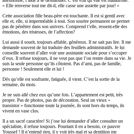
attentionné, l’aide à se déshabiller. C’est vrai qu’elle est maladroite.
« Elle renverse tout me dit-il, elle casse une assiette par jour! »
Cette association fille beau-père est touchante. Il est si gentil avec
elle et, elle, si imperméable à tout. Son sourire permanent ne permet
pas de pénétrer dans son univers. Comprend t’elle, ressent-elle des
émotions, des tristesses, de l’affection?
Lui aussi il sourit, toujours affable, généreux. Il ne sait pas lire. Il me
demande souvent de lui traduire des feuillets administratifs. Je lui
conseille souvent d’aller voir une assistante sociale pour s’occuper
d’eux. Il refuse toujours, il ne veut pas que l’on rentre dans sa vie. Je
suis la seule personne qu’ils côtoient. Pas d’ami, pas de famille,
personne ! Seulement elle et lui !
Dès qu’elle est soufrante, fatiguée, il vient. C’est la sortie de la
semaine, du mois.
Je ne suis allé chez eux qu’une fois. L’appartement est petit, très
propre. Pas de photos, pas de décoration. Seul un vieux »
transistor » fonctionne toute la journée, ils sont hors du temps, ils
vivent en vase clos.
Il a un sacré caractère! Si j’ose lui demander d’aller consulter un
spécialiste, il refuse toujours. Pourtant il en a besoin, ce pauvre
Youssef ! Il n’entend rien, il y voit très mal et sa dentition me