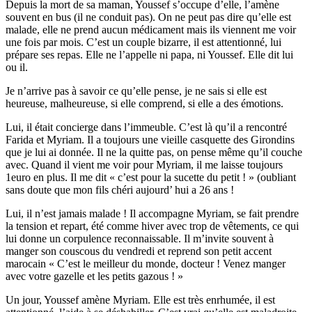
Depuis la mort de sa maman, Youssef s’occupe d’elle, l’amène
souvent en bus (il ne conduit pas). On ne peut pas dire qu’elle est
malade, elle ne prend aucun médicament mais ils viennent me voir
une fois par mois. C’est un couple bizarre, il est attentionné, lui
prépare ses repas. Elle ne l’appelle ni papa, ni Youssef. Elle dit lui
ou il.
Je n’arrive pas à savoir ce qu’elle pense, je ne sais si elle est
heureuse, malheureuse, si elle comprend, si elle a des émotions.
Lui, il était concierge dans l’immeuble. C’est là qu’il a rencontré
Farida et Myriam. Il a toujours une vieille casquette des Girondins
que je lui ai donnée. Il ne la quitte pas, on pense même qu’il couche
avec. Quand il vient me voir pour Myriam, il me laisse toujours
1euro en plus. Il me dit « c’est pour la sucette du petit ! » (oubliant
sans doute que mon fils chéri aujourd’ hui a 26 ans !
Lui, il n’est jamais malade ! Il accompagne Myriam, se fait prendre
la tension et repart, été comme hiver avec trop de vêtements, ce qui
lui donne un corpulence reconnaissable. Il m’invite souvent à
manger son couscous du vendredi et reprend son petit accent
marocain « C’est le meilleur du monde, docteur ! Venez manger
avec votre gazelle et les petits gazous ! »
Un jour, Youssef amène Myriam. Elle est très enrhumée, il est