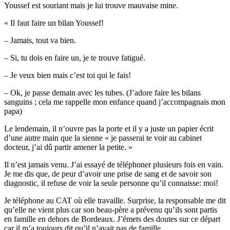
Youssef est souriant mais je lui trouve mauvaise mine.
« Il faut faire un bilan Youssef!
– Jamais, tout va bien.
– Si, tu dois en faire un, je te trouve fatigué.
– Je veux bien mais c’est toi qui le fais!
– Ok, je passe demain avec les tubes. (J’adore faire les bilans
sanguins ; cela me rappelle mon enfance quand j’accompagnais mon
papa)
Le lendemain, il n’ouvre pas la porte et il y a juste un papier écrit
d’une autre main que la sienne « je passerai te voir au cabinet
docteur, j’ai dû partir amener la petite. »
Il n’est jamais venu. J’ai essayé de téléphoner plusieurs fois en vain.
Je me dis que, de peur d’avoir une prise de sang et de savoir son
diagnostic, il refuse de voir la seule personne qu’il connaisse: moi!
Je téléphone au CAT où elle travaille. Surprise, la responsable me dit
qu’elle ne vient plus car son beau-père a prévenu qu’ils sont partis
en famille en dehors de Bordeaux. J’émets des doutes sur ce départ
car il m’a toujours dit qu’il n’avait pas de famille.