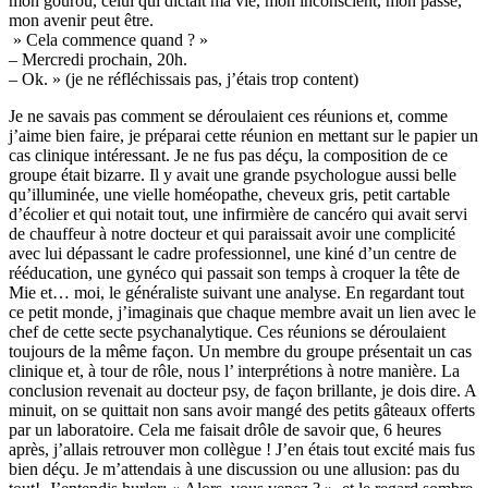
mon gourou, celui qui dictait ma vie, mon inconscient, mon passé,
mon avenir peut être.
» Cela commence quand ? »
– Mercredi prochain, 20h.
– Ok. » (je ne réfléchissais pas, j’étais trop content)
Je ne savais pas comment se déroulaient ces réunions et, comme
j’aime bien faire, je préparai cette réunion en mettant sur le papier un
cas clinique intéressant. Je ne fus pas déçu, la composition de ce
groupe était bizarre. Il y avait une grande psychologue aussi belle
qu’illuminée, une vielle homéopathe, cheveux gris, petit cartable
d’écolier et qui notait tout, une infirmière de cancéro qui avait servi
de chauffeur à notre docteur et qui paraissait avoir une complicité
avec lui dépassant le cadre professionnel, une kiné d’un centre de
rééducation, une gynéco qui passait son temps à croquer la tête de
Mie et… moi, le généraliste suivant une analyse. En regardant tout
ce petit monde, j’imaginais que chaque membre avait un lien avec le
chef de cette secte psychanalytique. Ces réunions se déroulaient
toujours de la même façon. Un membre du groupe présentait un cas
clinique et, à tour de rôle, nous l’ interprétions à notre manière. La
conclusion revenait au docteur psy, de façon brillante, je dois dire. A
minuit, on se quittait non sans avoir mangé des petits gâteaux offerts
par un laboratoire. Cela me faisait drôle de savoir que, 6 heures
après, j’allais retrouver mon collègue ! J’en étais tout excité mais fus
bien déçu. Je m’attendais à une discussion ou une allusion: pas du