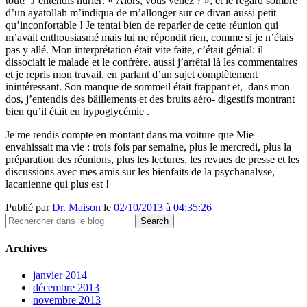
tout! J’entendis hurler: « Alors, vous venez ? », et le regard sombre
d’un ayatollah m’indiqua de m’allonger sur ce divan aussi petit
qu’inconfortable ! Je tentai bien de reparler de cette réunion qui
m’avait enthousiasmé mais lui ne répondit rien, comme si je n’étais
pas y allé. Mon interprétation était vite faite, c’était génial: il
dissociait le malade et le confrère, aussi j’arrêtai là les commentaires
et je repris mon travail, en parlant d’un sujet complètement
inintéressant. Son manque de sommeil était frappant et, dans mon
dos, j’entendis des bâillements et des bruits aéro- digestifs montrant
bien qu’il était en hypoglycémie .
Je me rendis compte en montant dans ma voiture que Mie
envahissait ma vie : trois fois par semaine, plus le mercredi, plus la
préparation des réunions, plus les lectures, les revues de presse et les
discussions avec mes amis sur les bienfaits de la psychanalyse,
lacanienne qui plus est !
Publié par
Dr. Maison
le
02/10/2013 à 04:35:26
Archives
janvier 2014
décembre 2013
novembre 2013