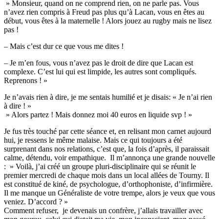
» Monsieur, quand on ne comprend rien, on ne parle pas. Vous
n’avez rien compris à Freud pas plus qu’à Lacan, vous en êtes au
début, vous êtes à la maternelle ! Alors jouez au rugby mais ne lisez
pas !
– Mais c’est dur ce que vous me dites !
– Je m’en fous, vous n’avez pas le droit de dire que Lacan est
complexe. C’est lui qui est limpide, les autres sont compliqués.
Reprenons ! »
Je n’avais rien à dire, je me sentais humilié et je disais: « Je n’ai rien
à dire ! »
» Alors partez ! Mais donnez moi 40 euros en liquide svp ! »
Je fus très touché par cette séance et, en relisant mon carnet aujourd
hui, je ressens le même malaise. Mais ce qui toujours a été
surprenant dans nos relations, c’est que, la fois d’après, il paraissait
calme, détendu, voir empathique. Il m’annonça une grande nouvelle
: » Voilà, j’ai créé un groupe pluri-disciplinaire qui se réunit le
premier mercredi de chaque mois dans un local allées de Tourny. Il
est constitué de kiné, de psychologue, d’orthophoniste, d’infirmière.
Il me manque un Généraliste de votre trempe, alors je veux que vous
veniez. D’accord ? »
Comment refuser, je devenais un confrère, j’allais travailler avec