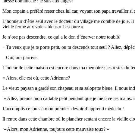
messe dominicale : je suis aux anges!
Mon copain a préféré rester chez lui car, voyant son papa travailler si d
L’honneur d’être seul avec le docteur du village me comble de joie. Il 
vieille ferme aux volets bleus « Lescoure ».
Je n’ose pas descendre, ce qui a le don d’énerver notre toubib!
« Tu veux que je te porte petit, ou tu descends tout seul ? Allez, dépêc
– Oui, oui j’arrive.
L’odeur de cette maison est encore dans ma mémoire : les restes du feu
« Alors, elle est où, cette Adrienne?
Le vieux paysan a gardé son chapeau et sa salopette bleue. Il nous in
» Allez, prends mon cartable petit pendant que je me lave les mains. 
J’accomplis ce jour-là mon premier devoir d’apprenti médecin !
Il rentre dans cette chambre où le plancher sentant encore la vieille c
» Alors, mon Adrienne, toujours cette mauvaise toux? »