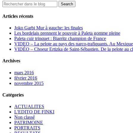
Articles récents
Joko Garbi Mur à gauche: les finales
Les bordelais prennent le pouvoir à Paleta gomme pleine
Paleta cuir trinquet : Biarritz champion de France
VIDEO – La pelote au pays des narco-trafiquants. Au Mexique
VIDÉO – Choeur Ertizka de Saint-Sébastien. De la pelote au c
Archives
mars 2016
février 2016
novembre 2015
Catégories
ACTUALITES
L'EDITO DE FINKI
Non classé
PATRIMOINE
PORTRAITS