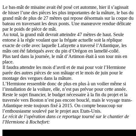
Le bas-mât de misaine avait été posé cet automne, hier il s’agissait
de hisser l’une des pièces les plus importantes de la mâture, le bas du
grand mât de plus de 27 mètres qui repose désormais sur la coque du
bateau en traversant les deux ponts. Une manœuvre rendue délicate
par le poids de pièce de mât.
Au total, la grand mât devrait atteindre 47 mètres de haut. Seule
entorse à la règle voulant que la frégate actuelle soit la réplique
exacte de celle avec laquelle Lafayette a traversé l’Atlantique, les
mâts ont été fabriqués avec du pin d’Orégon en lamellé-collé.
Plus tard dans la journée, le mât d’Artimon était à son tour mis en
place.
Il faudra attendre les mois d’avril et de mai pour voir l’Hermione
parée des autres pièces de son mâtage et le mois de juin pour le
montage des vergues dans la mâture.
L’Hermione ressemble donc de plus en plus à un voilier même si
l’installation de la voilure, elle, n’est pas prévue pour cette année.
Reste le sujet financier, le budget nécessaire à la fin du projet et la
traversée vers Boston n’est pas encore bouclé, mais le voyage trans-
Atlantique reste toujours fixé à 2015. On compte beaucoup sur
l’enthousiasme soulevé par le projet aux Etats-Unis.
Le récit de l’opération dans ce reportage tourné sur le chantier de
l’Hermione à Rochefort: