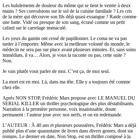
Les hululements de douleur du môme qui se tient le ventre à deux
mains ? Ses convulsions sur le sol de la cuisine familiale ? Les cris
de la mère qui découvre son fils déjà quasi exsangue ? Raide comme
une batte. Vidé ou presque de son sang, écrasé comme un petit
cafard sur le carrelage immaculé.
Les yeux du gamin ont cessé de papillonner. Le coma ne va pas
tarder à l’emporter. Même avec la meilleure volonté du monde, le
médecin ne sera pas sur place avant plusieurs minutes. Et, sans soins
immédiats, il va… Alors, je vous la raconte ou pas, cette suite ?
Non.
Je vais plutôt vous parler de moi. C’est ça, de moi seul.
La mort est en moi. Là, dans ma tête. Elle y a toujours été comme
chez elle.
Après NON STOP, Frédéric Mars propose avec LE MANUEL DU
SERIAL KILLER un thriller psychologique des plus déstabilisants.
Narration à la première personne, voix insaisissable, doute
permanent : l’auteur joue avec nos nerfs, et on en redemande.
L’AUTEUR : À 40 ans et plusieurs poussières, Frédéric Mars a déjà
publié plus d’une quarantaine de livres dans divers genres, dont six
romans. Le dernier en date, Non Stop, est un thriller composé à la