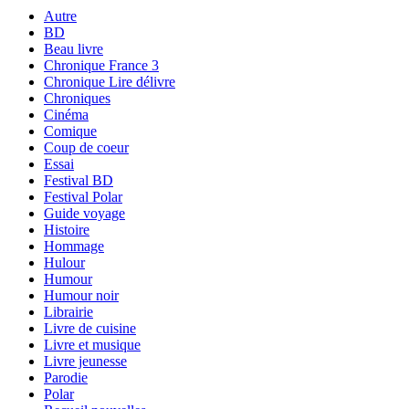
Autre
BD
Beau livre
Chronique France 3
Chronique Lire délivre
Chroniques
Cinéma
Comique
Coup de coeur
Essai
Festival BD
Festival Polar
Guide voyage
Histoire
Hommage
Hulour
Humour
Humour noir
Librairie
Livre de cuisine
Livre et musique
Livre jeunesse
Parodie
Polar