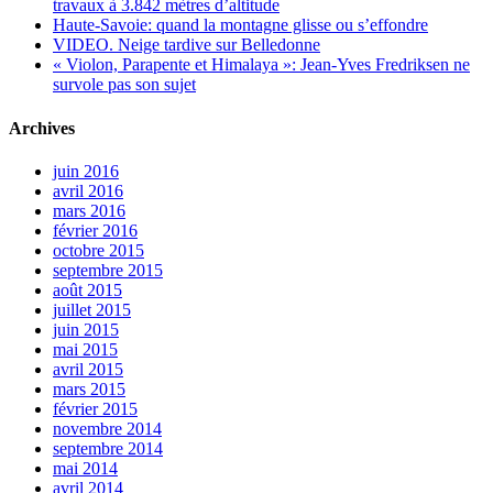
travaux à 3.842 mètres d’altitude
Haute-Savoie: quand la montagne glisse ou s’effondre
VIDEO. Neige tardive sur Belledonne
« Violon, Parapente et Himalaya »: Jean-Yves Fredriksen ne
survole pas son sujet
Archives
juin 2016
avril 2016
mars 2016
février 2016
octobre 2015
septembre 2015
août 2015
juillet 2015
juin 2015
mai 2015
avril 2015
mars 2015
février 2015
novembre 2014
septembre 2014
mai 2014
avril 2014