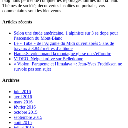
blog nous permet de compiler les reportages tournés tout là-haut.
Thèmes de société, découvertes insolites ou portraits, vos
commentaires sont les bienvenus.
Articles récents
Selon une étude américaine, 1 alpiniste sur 3 se dope pour
l’ascension du Mont-Blanc
Le « Tube » de l’Aiguille du Midi ouvert après 5 ans de
travaux à 3.842 mètres d’altitude
Haute-Savoie: quand la montagne glisse ou s’effondre
VIDEO. Neige tardive sur Belledonne
« Violon, Parapente et Himalaya »: Jean-Yves Fredriksen ne
survole pas son sujet
Archives
juin 2016
avril 2016
mars 2016
février 2016
octobre 2015
septembre 2015
août 2015
juillet 2015